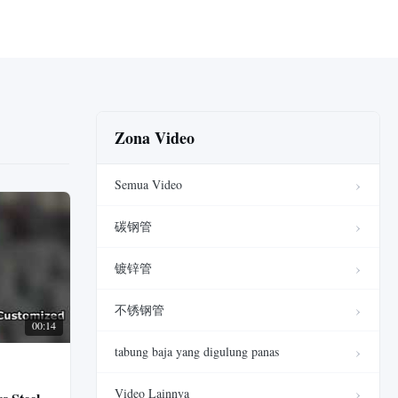
Zona Video
Semua Video
碳钢管
镀锌管
不锈钢管
00:14
tabung baja yang digulung panas
Video Lainnya