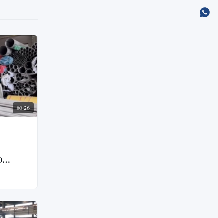
00:26
0
Satin