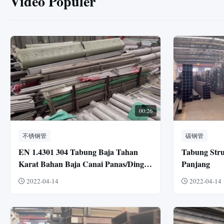
Video Populer
00:26
不锈钢管
碳钢管
EN 1.4301 304 Tabung Baja Tahan
Tabung Stru
Karat Bahan Baja Canai Panas/Dingin
Panjang
304 Pipa Baja Tahan Karat
2022-04-14
2022-04-14