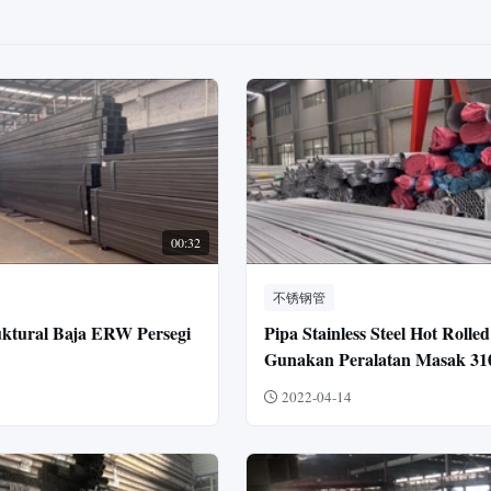
00:32
不锈钢管
ktural Baja ERW Persegi
Pipa Stainless Steel Hot Rolled
Gunakan Peralatan Masak 31
Stainless Steel Teknologi Tepi 
2022-04-14
Sederhana