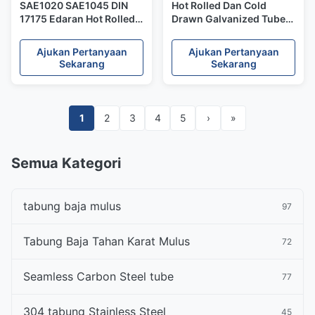
SAE1020 SAE1045 DIN
Hot Rolled Dan Cold
17175 Edaran Hot Rolled
Drawn Galvanized Tube
Steel Tube Untuk Kimia
Carbon Steel Sealess
21.3mm - 609.6mm
ASTM A106B B36.10
Ajukan Pertanyaan
Ajukan Pertanyaan
A53B Pipe
Sekarang
Sekarang
1
2
3
4
5
›
»
Semua Kategori
tabung baja mulus
97
Tabung Baja Tahan Karat Mulus
72
Seamless Carbon Steel tube
77
304 tabung Stainless Steel
45