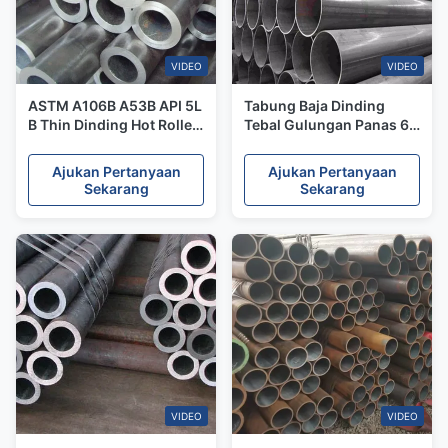
VIDEO
VIDEO
ASTM A106B A53B API 5L
Tabung Baja Dinding
B Thin Dinding Hot Rolled
Tebal Gulungan Panas 6
Steel Tabung Untuk Oil
Inci ID 45mm - Tabung
Gas 34CrMo4 Fluid
Baja Seamless 500mm
Ajukan Pertanyaan
Ajukan Pertanyaan
Sekarang
Sekarang
VIDEO
VIDEO