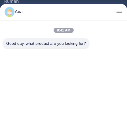
Rumah
Produk
Ava
Video
Tentang Kami
8:41 AM
Tur Pabrik
Good day, what product are you looking for?
Kontrol Kualitas
Hubungi Kami
Minta Kutipan
Berita
Follow Us