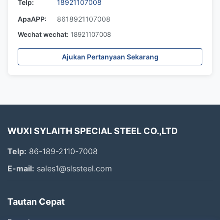
Telp:
18921107008
ApaAPP:
8618921107008
Wechat wechat:
18921107008
Ajukan Pertanyaan Sekarang
WUXI SYLAITH SPECIAL STEEL CO.,LTD
Telp:
86-189-2110-7008
E-mail:
sales1@slssteel.com
Tautan Cepat