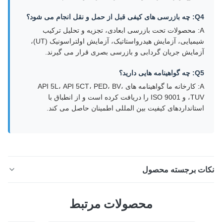
Q4: چه بازرسی های کیفی قبل از حمل و نقل انجام می شود؟
A: محصولات تحت بازرسی ابعادی، تجزیه و تحلیل ترکیب
شیمیایی، آزمایش هیدرواستاتیک، آزمایش اولتراسونیک (UT)،
آزمایش جریان گردابی و بازرسی بصری قرار می گیرند.
Q5: چه گواهینامه هایی دارید؟
A: کارخانه ما گواهینامه های API 5L، API 5CT، PED، BV،
TUV، و ISO 9001 را دریافت کرده است و از انطباق با
استانداردهای کیفیت بین المللی اطمینان حاصل می کند.
ات برجسته محصول
لوله فولادی بدون درز نورد گرم Q355B برای مهندسی مکانیک
محصولات مرتبط
و کاربردهای سازه بررسی اجمالی محصول لوله فولادی کربن
بدون درز نورد گرم از طریق فرآیند نورد گرم بدون درزهای