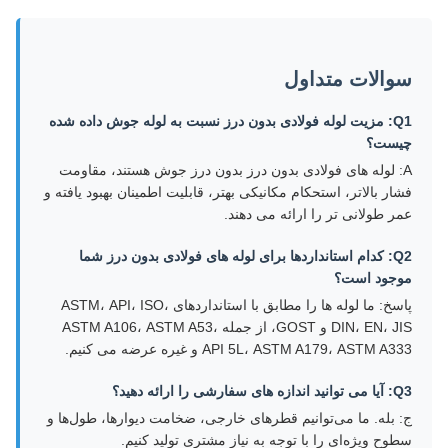
سوالات متداول
Q1: مزیت لوله فولادی بدون درز نسبت به لوله جوش داده شده
چیست؟
A: لوله های فولادی بدون درز بدون درز جوش هستند، مقاومت
فشار بالاتر، استحکام مکانیکی بهتر، قابلیت اطمینان بهبود یافته و
عمر طولانی تر را ارائه می دهند.
Q2: کدام استانداردها برای لوله های فولادی بدون درز شما
موجود است؟
پاسخ: ما لوله ها را مطابق با استانداردهای ASTM، API، ISO،
DIN، EN، JIS و GOST، از جمله ASTM A106، ASTM A53،
API 5L، ASTM A179، ASTM A333 و غیره عرضه می کنیم.
Q3: آیا می توانید اندازه های سفارشی را ارائه دهید؟
ج: بله. ما می‌توانیم قطرهای خارجی، ضخامت دیوارها، طول‌ها و
سطوح ویژه‌ای را با توجه به نیاز مشتری تولید کنیم.