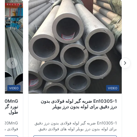
شکاری تولید می شود که استحکام، مقاومت فشاری و دوام
برتر را ارائه می دهد. این لوله ها به طور گسترده در حمل و
نقل نفت و گاز، مبدل های حرار...
VIDEO
VIDEO
En10305-1 ضربه گیر لوله فولادی بدون
درز دقیق برای لوله بدون درز بویلر
طول
En10305-1 ضربه گیر لوله فولادی بدون درز دقیق
برای لوله بدون درز بویلر لوله های فولادی دقیق
بدون درز برای استفاده در سیستم های هیدرولیک،
شامل حمل و نقل 