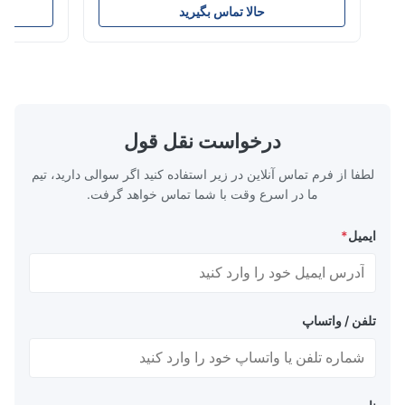
خودرو و قطعات ماشین آلات دقیق برای اتومبیل و
ساز، برق، صنعت 
حالا تماس بگیرید
ح
سیلندر. نام محصول لوله فولادی بدون درز مواد
نفت، ترافیک و غ
Q195, Q235, Q345;ASTM A53
GrA,GrB;STKM11، ST37، ST52، 16Mn، و غیره.
91mm-59.54mm
طول طول...
روش فرآیند نورد .
درخواست نقل قول
لطفا از فرم تماس آنلاین در زیر استفاده کنید اگر سوالی دارید، تیم
ما در اسرع وقت با شما تماس خواهد گرفت.
ایمیل
*
تلفن / واتساپ