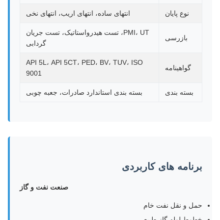
نوع پایان
انتهای ساده، انتهای اریب، انتهای نخی
PMI، UT، تست هیدرواستاتیک، تست جریان
بازرسی
گردابی
API 5L، API 5CT، PED، BV، TUV، ISO
گواهینامه
9001
بسته بندی
بسته بندی استاندارد صادرات، جعبه چوبی
برنامه های کاربردی
صنعت نفت و گاز
حمل و نقل نفت خام
خطوط لوله گاز طبیعی