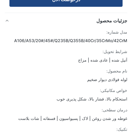
ئیات محصول
 شماره:
A106/A53/20#/45#/Q235B/Q355B/40Cr/35CrMo/42C
یط تحویل:
ل شده | عادی شده | مزاج
 محصول:
ه فولادی دیوار ضخیم
ص مکانیکی:
حکام بالا، فشار بالا، شکل پذیری خوب
ان سطحی:
ه ور شدن روغن | لاک | پسیواسیون | فسفاته | شات بلاست
یک: