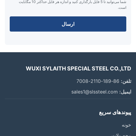
شما می‌توانید تا 5 فایل بارگذاری کنید و اندازه هر فایل حداکثر 10 مگابایت
است.
ارسال
WUXI SYLAITH SPECIAL STEEL CO.,L
ن:
86-189-2110-7008
یل:
sales1@slssteel.com
وندهای سریع
ه
صولات