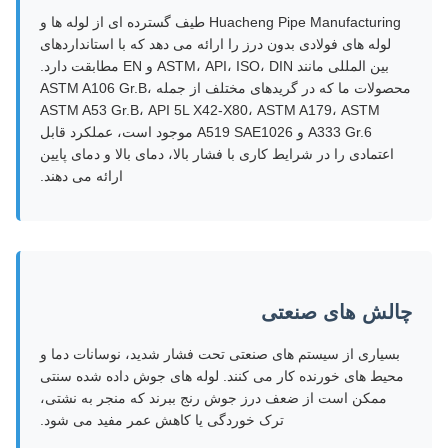
Huacheng Pipe Manufacturing طیف گسترده ای از لوله ها و
لوله های فولادی بدون درز را ارائه می دهد که با استانداردهای
بین المللی مانند ASTM، API، ISO، DIN و EN مطابقت دارد.
محصولات ما که در گریدهای مختلف از جمله ASTM A106 Gr.B،
ASTM A53 Gr.B، API 5L X42-X80، ASTM A179، ASTM
A333 Gr.6 و A519 SAE1026 موجود است، عملکرد قابل
اعتمادی را در شرایط کاری با فشار بالا، دمای بالا و دمای پایین
ارائه می دهند.
چالش های صنعتی
بسیاری از سیستم های صنعتی تحت فشار شدید، نوسانات دما و
محیط های خورنده کار می کنند. لوله های جوش داده شده سنتی
ممکن است از ضعف درز جوش رنج ببرند که منجر به نشتی،
ترک خوردگی یا کاهش عمر مفید می شود.