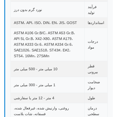
فرآیند
نورد گرم بدون درز
تولید
استانداردها
ASTM، API، ISO، DIN، EN، JIS، GOST
ASTM A106 Gr.B/C، ASTM A53 Gr.B،
API 5L Gr.B، X42-X80، ASTM A179،
درجات
ASTM A333 Gr.6، ASTM A334 Gr.6،
مواد
SAE1026، SAE1518، ST43#، E#2،
ST54، 16Mn، 27SiMn
قطر
10 میلی متر - 500 میلی متر
بیرونی
ضخامت
1 میلی متر - 300 میلی متر
دیوار
طول
4 متر - 12 متر یا سفارشی
درمان
روغنی، وارنیش شده، غیرفعال شده،
سطحی
فسفاته، شات بلاست