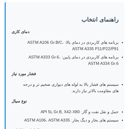
راهنمای انتخاب
دمای کاری
برنامه های کاربردی در دمای بالا: ASTM A106 Gr.B/C،
ASTM A335 P11/P22/P91
برنامه های کاربردی در دمای پایین: ASTM A333 Gr.6،
ASTM A334 Gr.6
فشار مورد نیاز
سیستم های فشار بالا به لوله های دیواری ضخیم تر و درجه
های مقاومت بالاتر نیاز دارند.
نوع سیال
حمل و نقل نفت و گاز: API 5L Gr.B, X42-X80
سیستم های بخار و دیگ بخار: ASTM A106، ASTM A335