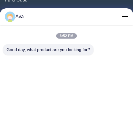
Produtos
Ava
Vídeos
Sobre Nós
6:52 PM
Visita À Fábrica
Good day, what product are you looking for?
Controle De Qualidade
Contacte-Nos
Solicite Um Orçamento
Notícias
Follow Us