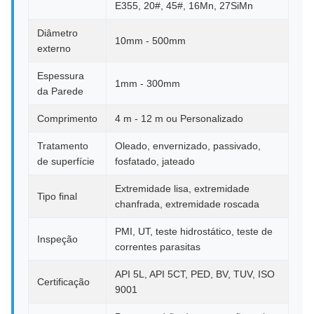
E355, 20#, 45#, 16Mn, 27SiMn
Diâmetro
10mm - 500mm
externo
Espessura
1mm - 300mm
da Parede
Comprimento
4 m - 12 m ou Personalizado
Tratamento
Oleado, envernizado, passivado,
de superfície
fosfatado, jateado
Extremidade lisa, extremidade
Tipo final
chanfrada, extremidade roscada
PMI, UT, teste hidrostático, teste de
Inspeção
correntes parasitas
API 5L, API 5CT, PED, BV, TUV, ISO
Certificação
9001