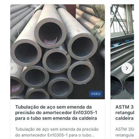
estruturais Visão geral do produto O tubo de aço
carbono sem costura laminado a quente é fabricado
através de um processo de laminação a quente sem
costuras de soldagem, proporcionando resistência ...
VIDEO
Tubulação de aço sem emenda da
ASTM 35#
precisão do amortecedor En10305-1
retangula
para o tubo sem emenda da caldeira
caldeira 
temperatu
Tubulação de aço sem emenda da precisão
ASTM 35# 3
do amortecedor En10305-1 para o tubo
retangular 