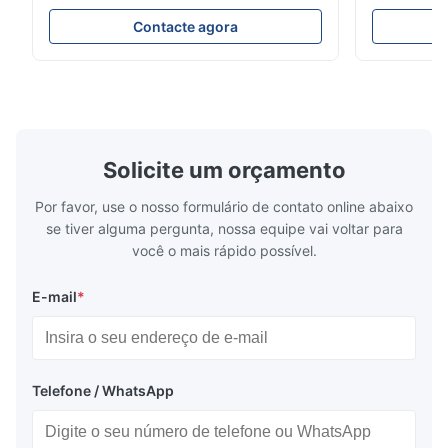
sem emenda da caldeira Tubos de aço da
316 20MnG l
precisão sem emenda Para para ser usado
Suas aplica
Contacte agora
nas peças de sistema hidráulico, de
óleo, do gás
automóvel e de maquinaria da precisão
da construç
para carros e cilindro. Nome do produto
industy indu
Tubo sem emenda da tubulação ...
etc. Nome d
Solicite um orçamento
Por favor, use o nosso formulário de contato online abaixo
se tiver alguma pergunta, nossa equipe vai voltar para
você o mais rápido possível.
E-mail
*
Telefone / WhatsApp