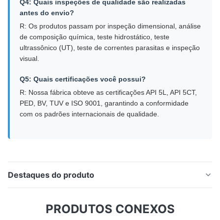
Q4: Quais inspeções de qualidade são realizadas
antes do envio?
R: Os produtos passam por inspeção dimensional, análise
de composição química, teste hidrostático, teste
ultrassônico (UT), teste de correntes parasitas e inspeção
visual.
Q5: Quais certificações você possui?
R: Nossa fábrica obteve as certificações API 5L, API 5CT,
PED, BV, TUV e ISO 9001, garantindo a conformidade
com os padrões internacionais de qualidade.
Destaques do produto
Tubo de aço sem emenda laminado a alta temperatura
PRODUTOS CONEXOS
de Q355B para engenharia mecânica e aplicações