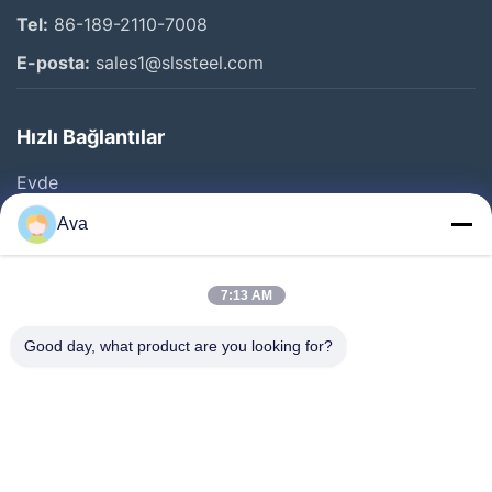
Tel:
86-189-2110-7008
E-posta:
sales1@slssteel.com
Hızlı Bağlantılar
Evde
Ürün
Ava
Videolar
Bizim Hakkımızda
7:13 AM
Fabrika Turu
Good day, what product are you looking for?
Kalite Kontrolü
Bizimle İletişim
Bir İndirim İste
Haberler