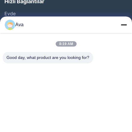
Hızlı Bağlantılar
Evde
Ürün
Ava
Videolar
Bizim Hakkımızda
8:19 AM
Fabrika Turu
Good day, what product are you looking for?
Kalite Kontrolü
Bizimle İletişim
Bir İndirim İste
Haberler
Follow Us