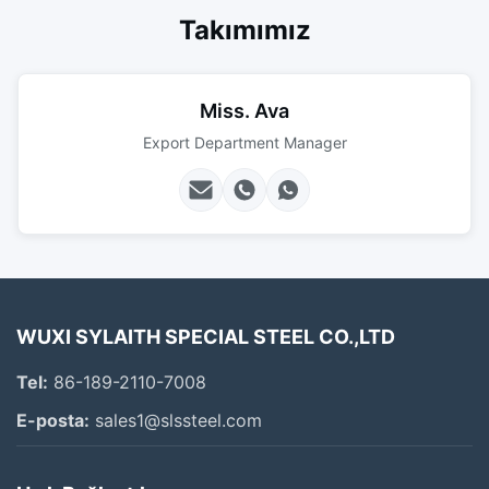
Takımımız
Miss. Ava
Export Department Manager
WUXI SYLAITH SPECIAL STEEL CO.,LTD
Tel:
86-189-2110-7008
E-posta:
sales1@slssteel.com