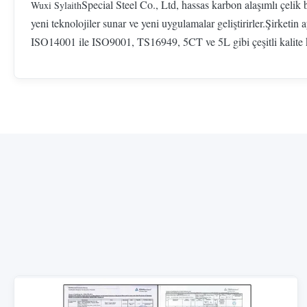
Special Steel Co., Ltd, hassas karbon alaşımlı çelik b
Wuxi Sylaith
yeni teknolojiler sunar ve yeni uygulamalar geliştirirler.Şirke
ISO14001 ile ISO9001, TS16949, 5CT ve 5L gibi çeşitli kalite ko