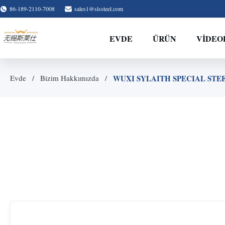
86-189-2110-7008
sales1@slssteel.com
EVDE
ÜRÜN
VIDEO
WUXI SYLAITH SPECIAL STEEL 
Evde
Bizim Hakkımızda