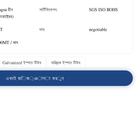
ngsu চীন
সার্টিফিকেশন:
SGS ISO ROHS
্তরাষ্ট্রের)
T
দাম:
negotiable
00MT / মাস
Galvanized ইস্পাত টিউব
যান্ত্রিক ইস্পাত টিউব
এ
খ
ন
ই
জ
ি
জ
্
ঞ
া
স
া
ক
র
ু
ন