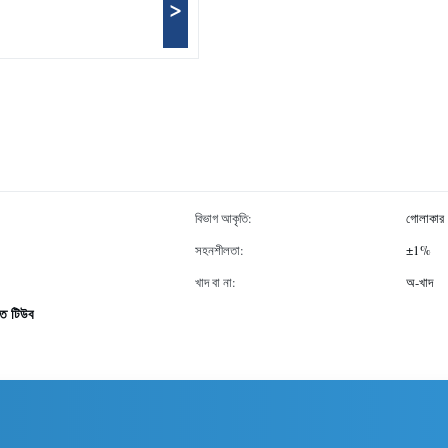
>
বিভাগ আকৃতি:
গোলাকার
সহনশীলতা:
±1%
খাদ বা না:
অ-খাদ
পাত টিউব