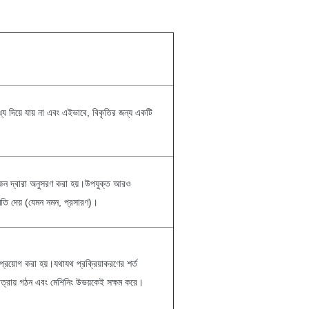
মধ্য দিয়ে যায় না এবং এইভাবে, বিকৃতির জন্য একটি
 অঙ্কন দ্বারা অনুসরণ করা হয়।উপযুক্ত আরও
অনুমতি দেয় (যেমন নমন, প্রসারণ)।
 প্রয়োগ করা হয়।যথাযথ প্রক্রিয়াকরণের শর্ত
্ট মাত্রায় গঠন এবং মেশিনিং উভয়কেই সক্ষম করে।