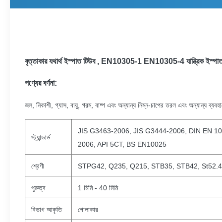
বৃত্তাকার যথার্থ ইস্পাত টিউব , EN10305-1 EN10305-4 যান্ত্রিক ইস্পাত
পণ্যের বর্ণনা:
জল, নিকাশী, গ্যাস, বায়ু, গরম, বাষ্প এবং অন্যান্য নিম্ন-চাপের তরল এবং অন্যান্
JIS G3463-2006, JIS G3444-2006, DIN EN 1
স্ট্যান্ডার্ড
2006, API 5CT, BS EN10025
শ্রেণী
STPG42, Q235, Q215, STB35, STB42, St52.4
পুরুত্ব
1 মিমি - 40 মিমি
বিভাগ আকৃতি
গোলাকার