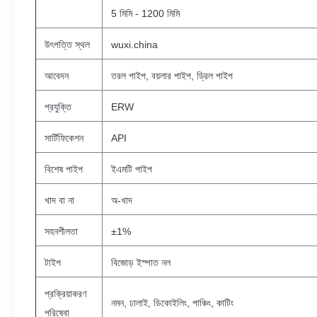
5 মিমি - 1200 মিমি
উৎপত্তি স্থল
wuxi.china
আবেদন
তরল পাইপ, বয়লার পাইপ, ড্রিল পাইপ
প্রযুক্তি
ERW
সার্টিফিকেশন
API
বিশেষ পাইপ
ইএমটি পাইপ
খাদ বা না
অ-খাদ
সহনশীলতা
±1%
টাইপ
বিজোড় ইস্পাত নল
প্রক্রিয়াকরণ
নমন, ঢালাই, ডিকোইলিং, পাঞ্চিং, কাটিং
পরিষেবা