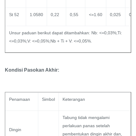
St 52
1.0580
0,22
0,55
<=1.60
0,025
0,0
Unsur paduan berikut dapat ditambahkan: Nb: <=0,03%;Ti:
<=0,03%;V: <=0,05%;Nb + Ti + V: <=0,05%.
Kondisi Pasokan Akhir:
Penamaan
Simbol
Keterangan
Tabung tidak mengalami
perlakuan panas setelah
Dingin
pembentukan dingin akhir dan,