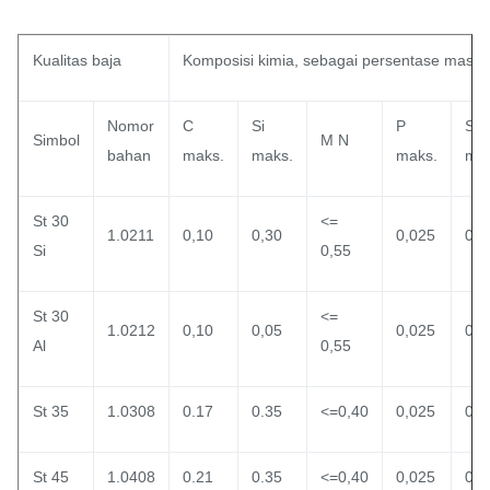
Kualitas baja
Komposisi kimia, sebagai persentase massa
Nomor
C
Si
P
S
Simbol
M N
bahan
maks.
maks.
maks.
mak
St 30
<=
1.0211
0,10
0,30
0,025
0,0
Si
0,55
St 30
<=
1.0212
0,10
0,05
0,025
0,0
Al
0,55
St 35
1.0308
0.17
0.35
<=0,40
0,025
0,0
St 45
1.0408
0.21
0.35
<=0,40
0,025
0,0