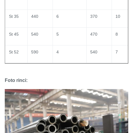
St 35
440
6
370
10
St 45
540
5
470
8
St 52
590
4
540
7
Foto rinci: