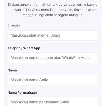
G3466, EN 10219, GB/T 3094-2000,
Material 53
Silakan gunakan formulir kontak pertanyaan online kami di
Q235,
bawah ini jika Anda memiliki pertanyaan, tim kami akan
menghubungi Anda sesegera mungkin.
E-mail
*
Telepon / WhatsApp
Nama
Nama Perusahaan