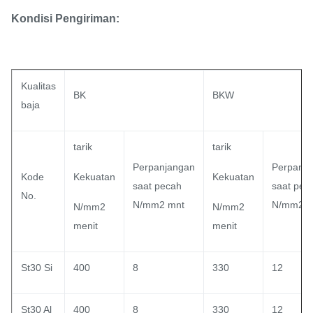
Kondisi Pengiriman:
Kualitas
BK
BKW
baja
tarik
tarik
Perpanjangan
Perpanj
Kode
Kekuatan
Kekuatan
saat pecah
saat pec
No.
N/mm2 mnt
N/mm2 m
N/mm2
N/mm2
menit
menit
St30 Si
400
8
330
12
St30 Al
400
8
330
12