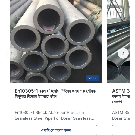
SA106উপলব্ধ ইস্পাত গ্রেডগ্রেডএ গ্রেডবি ...
VIDEO
En10305-1 বয়লার বিজোড় টিউবের জন্য শক শোষক
ASTM 35# 
নির্ভুলতা বিজোড় ইস্পাত পাইপ
বয়লার ইস্পাত 
লেহগথ
En10305-1 Shock Absorber Precision
ASTM 35# 3
Seamless Steel Pipe For Boiler Seamless
Boiler Stee
Tube Seamless Precision steel tubes To be
Lehgth Its a
used in hydraulic system, automobile and
transportati
এখনই যোগাযোগ করুন