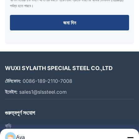
পর্যন্ত হতে পারবে।
জমা দিন
WUXI SYLAITH SPECIAL STEEL CO.,LTD
টেলিফোন:
0086-189-2110-7008
ইমেইল:
sales1@slssteel.com
গুরুত্বপূর্ণ সংযোগ
বাড়ি
পণ্য
Ava