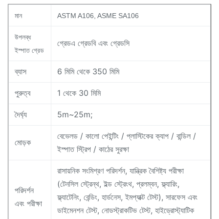
মান
ASTM A106, ASME SA106
উপলব্ধ
গ্রেডএ গ্রেডবি এবং গ্রেডসি
ইস্পাত গ্রেড
ব্যাস
6 মিমি থেকে 350 মিমি
পুরুত্ব
1 থেকে 30 মিমি
দৈর্ঘ্য
5m~25m;
বেভেলড / কালো পেইন্টিং / প্লাস্টিকের ক্যাপ / বান্ডিল /
মোড়ক
ইস্পাত স্ট্রিপ / কাঠের সুরক্ষা
রাসায়নিক সংমিশ্রণ পরিদর্শন, যান্ত্রিক বৈশিষ্ট্য পরীক্ষা
(টেনসিল স্ট্রেন্থ, ইল্ড স্ট্রেংথ, প্রলম্বন, ফ্ল্যারিং,
পরিদর্শন
ফ্ল্যাটেনিং, বেন্ডিং, হার্ডনেস, ইমপ্যাক্ট টেস্ট), সারফেস এবং
এবং পরীক্ষা
ডাইমেনশন টেস্ট, নোডস্ট্রাকটিভ টেস্ট, হাইড্রোস্ট্যাটিক