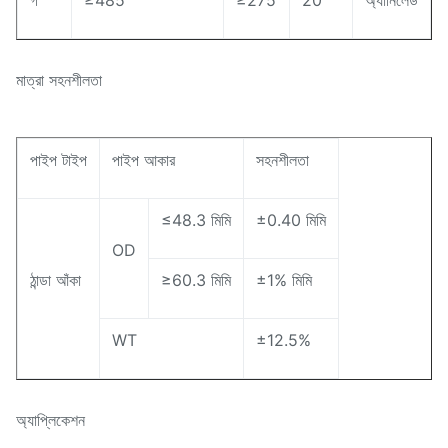
গ
≥485
≥275
20
অ্যানিলেড
মাত্রা সহনশীলতা
পাইপ টাইপ
পাইপ আকার
সহনশীলতা
≤48.3 মিমি
±0.40 মিমি
OD
ঠান্ডা আঁকা
≥60.3 মিমি
±1% মিমি
WT
±12.5%
অ্যাপ্লিকেশন