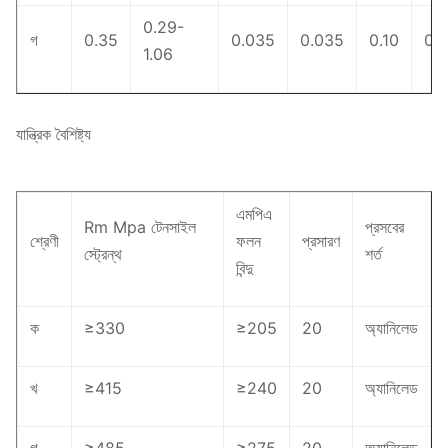
0.29-
গ
0.35
0.035
0.035
0.10
0.
1.06
যান্ত্রিক বৈশিষ্ট্য
এমপিএ
Rm Mpa টেনসাইল
প্রসবের
শ্রেণী
ফলন
প্রসারণ
স্ট্রেন্থ
শর্ত
বিন্দু
ক
≥330
≥205
20
অ্যানিলেড
খ
≥415
≥240
20
অ্যানিলেড