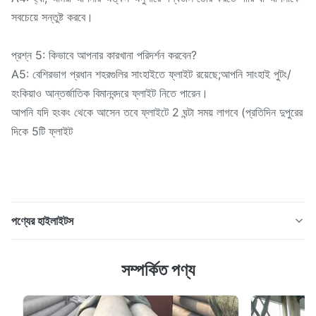
সবচেয়ে সন্তুষ্ট করবে।
প্রশ্ন 5: কিভাবে আপনার কারখানা পরিদর্শন করবেন?
A5: বেশিরভাগ প্রধান শহরগুলির সাংহাইতে ফ্লাইট রয়েছে;আপনি সাংহাই পুটং/
হংকিয়াও আন্তর্জাতিক বিমানবন্দরে ফ্লাইট নিতে পারেন।
আপনি যদি হংকং থেকে আসেন তবে ফ্লাইটে 2 ঘন্টা সময় লাগবে (প্রতিদিন দুপুরের
দিকে 5টি ফ্লাইট
পণ্যের হাইলাইটস
গোলাকার পাতলা প্রাচীর বিজোড় কার্বন ইস্পাত টিউব পুরুত্ব 1 - 30 মিমি
সম্পর্কিত পণ্য
ASME SA106 / ASTM A106 এটি উচ্চ-চাপ বয়লারের জন্য তাপমাত্রা-
প্রতিরোধী বিজোড় ইস্পাত পাইপ এবং উচ্চ তাপমাত্রা সেবার জন্য বিজোড় কার্বন
ইস্পাত পাইপের জন্য ব্যবহার করা যেতে পারে। মানASTM A106, ASME