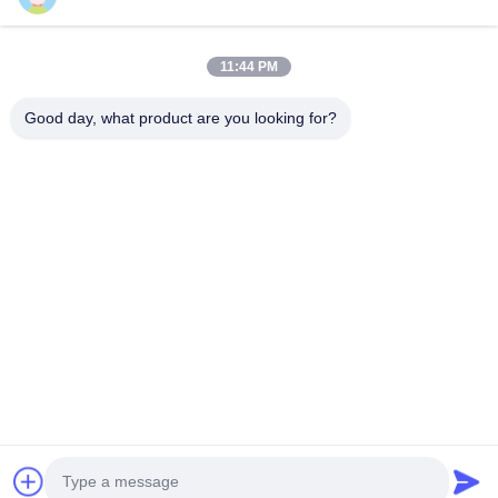
ভিডিও
আমাদের সম্বন্ধে
11:44 PM
কারখানা পরিদর্শন
Good day, what product are you looking for?
গুণমান নিয়ন্ত্রণ
আমাদের সাথে যোগাযোগ
একটি উদ্ধৃতি অনুরোধ করুন
খবর
Follow Us
©2013- WUXI SYLAITH SPECIAL STEEL CO.,LTD. সমস্ত অধিকার সংরক্ষিত।