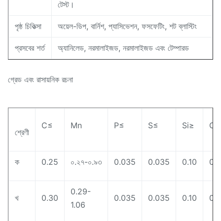
টেস্ট।
পৃষ্ঠ চিকিত্সা
অয়েল-ডিপ, বার্নিশ, প্যাসিভেশন, ফসফেটিং, শট ব্লাস্টিং
প্রসবের শর্ত
অ্যানিলেড, নরমালাইজড, নরমালাইজড এবং টেম্পারড
গ্রেড এবং রাসায়নিক রচনা
C≤
Mn
P≤
S≤
Si≥
Cr
শ্রেণী
ক
0.25
০.২৭-০.৯৩
0.035
0.035
0.10
0.
0.29-
খ
0.30
0.035
0.035
0.10
0.
1.06