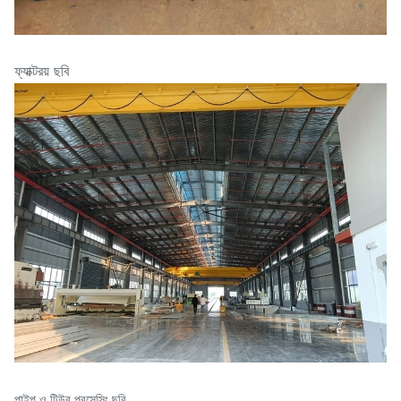
ফ্যাক্টরয় ছবি
পাইপ ও টিউব প্রসেসিং ছবি