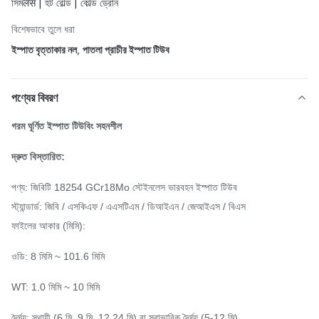
সিমलेस | হট রোল্ড | কোল্ড ড্রোন
বিশেষভাবে তুলে ধরা
ইস্পাত বৃত্তাকার নল
,
পাতলা প্রাচীর ইস্পাত টিউব
পণ্যের বিবরণ
গরম ঘূর্ণিত
ইস্পাত টিউবিং সহনশীল
দ্রুত বিস্তারিত:
পণ্য: জিবিটি 18254 GCr18Mo স্টেইনলেস ভারবহন ইস্পাত টিউব
স্ট্যান্ডার্ড: জিবি / এসকিএফ / এএসটিএম / ডিআইএন / জেআইএস / বিএস
ফাইলের আকার (মিমি):
ওডি: 8 মিমি ~ 101.6 মিমি
WT: 1.0 মিমি ~ 10 মিমি
দৈর্ঘ্য: স্থায়ী (6 মি, 9 মি, 12,24 মি) বা স্বাভাবিক দৈর্ঘ্য (5-12 মি)