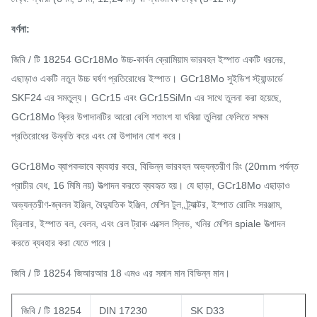
বর্ণনা:
জিবি / টি 18254 GCr18Mo উচ্চ-কার্বন ক্রোমিয়াম ভারবহন ইস্পাত একটি ধরনের,
এছাড়াও একটি নতুন উচ্চ ঘর্ষণ প্রতিরোধের ইস্পাত।
GCr18Mo সুইডিশ স্ট্যান্ডার্ডে
SKF24 এর সমতুল্য।
GCr15 এবং GCr15SiMn এর সাথে তুলনা করা হয়েছে,
GCr18Mo ক্রির উপাদানটির আরো বেশি শতাংশ যা ঘষিয়া তুলিয়া ফেলিতে সক্ষম
প্রতিরোধের উন্নতি করে এবং মো উপাদান যোগ করে।
GCr18Mo ব্যাপকভাবে ব্যবহার করে, বিভিন্ন ভারবহন অভ্যন্তরীণ রিং (20mm পর্যন্ত
প্রাচীর বেধ, 16 মিমি নয়) উত্পাদন করতে ব্যবহৃত হয়।
যে ছাড়া, GCr18Mo এছাড়াও
অভ্যন্তরীণ-জ্বলন ইঞ্জিন, বৈদ্যুতিক ইঞ্জিন, মেশিন টুল, ট্র্যাক্টর, ইস্পাত রোলিং সরঞ্জাম,
ড্রিলার, ইস্পাত বল, বেলন, এবং রেল ট্রাক এক্সেল স্লিভ, খনির মেশিন spiale উত্পাদন
করতে ব্যবহার করা যেতে পারে।
জিবি / টি 18254 জিআরআর 18 এমও এর সমান মান বিভিন্ন মান।
জিবি / টি 18254
DIN 17230
SK D33