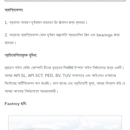
অ্যাপ্লিকেশন:
1, প্রধানত সাধারণ ঘূর্ণায়মান ভারবহন রিং উত্পাদন জন্য ব্যবহৃত।
2, অন্যান্য অ্যাপ্লিকেশন যেমন ঘূর্ণমান যন্ত্রপাতি স্বয়ংচালিত শিল্প এবং bearings জন্য
ব্যবহৃত।
প্রতিযোগিতামূলক সুবিধা:
হুয়াচেন পাইপ মেকিং কোম্পানি চীনের বৃহত্তম সিমलेस ইস্পাত পাইপ নির্মাতাদের মধ্যে একটি।
আমরা API 5L, API 5CT, PED, BV, TUV শংসাপত্র এবং আইএসও গুণমানের
সিস্টেমের সার্টিফিকেশন পাশ করেছি। ভাল মানের এবং প্রতিযোগী মূল্য, আমরা বিশ্বাস করি যে
আমরা আপনার নির্ভরযোগ্য সরবরাহকারী।
Factroy ছবি: