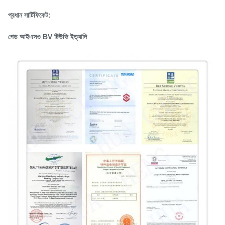
প্রধান সার্টিফিকেট:
পেড আইএসও BV টিউভি ইত্যাদি