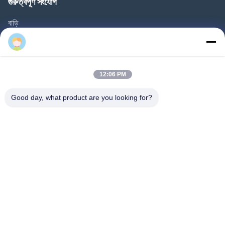
গুরুত্বপূর্ণ সংযোগ
বাড়ি
পণ্য
Ava
ভিডিও
আমাদের সম্বন্ধে
12:06 PM
কারখানা পরিদর্শন
Good day, what product are you looking for?
গুণমান নিয়ন্ত্রণ
আমাদের সাথে যোগাযোগ
একটি উদ্ধৃতি অনুরোধ করুন
খবর
Follow Us