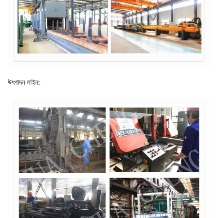
উৎপাদন লাইন: