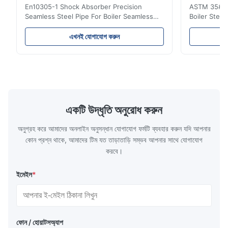
En10305-1 Shock Absorber Precision
ASTM 35# 3
Seamless Steel Pipe For Boiler Seamless
Boiler Stee
Tube Seamless Precision steel tubes To be
Lehgth Its a
used in hydraulic system, automobile and
transportati
এখনই যোগাযোগ করুন
precision machinery parts for cars and
fluid,Constr
cylinder. Product Name Seamless Steel
building in
Pipe Tube Material Q195, Q235, Q345;
industy,Petr
ASTM A53 GrA,GrB; STKM11,ST37,ST52,
Name Hot Ro
16Mn,etc. Length Length:Single random
Carbon Ste
length/Double random length 5m-
W.T 3.91mm
14m,5.8m,6m,10m-12m,12m or as
rolled/ Hot
একটি উদ্ধৃতি অনুরোধ করুন
customer's actual requirys Standard JIS
5-12m as pe
G3466, EN 10219, GB/T 3094-2000,
Material 53
অনুগ্রহ করে আমাদের অনলাইন অনুসন্ধান যোগাযোগ ফর্মটি ব্যবহার করুন যদি আপনার
Q235,
কোন প্রশ্ন থাকে, আমাদের টিম যত তাড়াতাড়ি সম্ভব আপনার সাথে যোগাযোগ
করবে।
ইমেইল
*
ফোন / হোয়াটসঅ্যাপ