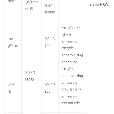
বিভাগ
প্রযুক্তিগত
কঠোরতা HBW
বিবরণী
শর্তাবলী
বৈচিত্র্যের
গরম ঘূর্ণিত, গরম
ঘূর্ণায়মান
গরম
জিবি / টি
annealing,
ঘূর্ণিত বার
702
গরম ঘূর্ণিত
spheroidizing
annealing,
গরম ঘূর্ণিত
জিবি / টি
spheroidizing
18254
annealing
ফোর্জিং
জিবি / টি
ত্বক, গরম ঘূর্ণিত
বার
908
annealing
ত্বক নরম ঘূর্ণিত।