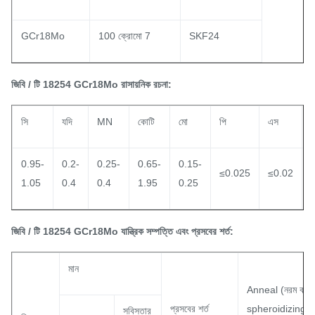
GCr18Mo
100 ক্রোমো 7
SKF24
জিবি / টি 18254 GCr18Mo রাসায়নিক রচনা:
সি
যদি
MN
কোটি
মো
পি
এস
অ
0.95-
0.2-
0.25-
0.65-
0.15-
≤0.025
≤0.02
1.05
0.4
0.4
1.95
0.25
জিবি / টি 18254 GCr18Mo যান্ত্রিক সম্পত্তি এবং প্রসবের শর্ত:
মান
Anneal (নরম বা
প্রসবের শর্ত
spheroidizing)
সবিস্তার