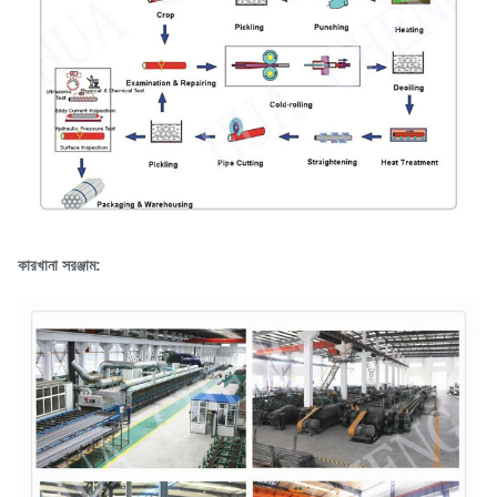
কারখানা সরঞ্জাম: