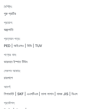
বৈশিষ্ট্য:
পুরু প্রাচীর
প্রয়োগ:
যন্ত্রপাতি
প্রত্যয়ন পত্র:
PED | আইএসও | বিভি | TUV
পণ্যের নাম:
ভারবহন ইস্পাত টিউব
সেকশন আকার:
চারপাশে
আদর্শ:
গিগাবাইট | SKF | এএসটিএম | তালা লাগান | নামক JIS | বিএস
প্রকৌশল: