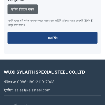
ফাইল নির্বাচন করুন
আপনি সর্বোচ্চ ৫টি ফাইল আপলোড করতে পারেন এবং প্রতিটি ফাইলের আকার ১০এমবি (10MB)
পর্যন্ত হতে পারবে।
জমা দিন
WUXI SYLAITH SPECIAL STEEL CO.,LTD
টেলিফোন:
0086-189-2110-7008
ইমেইল:
sales1@slssteel.com