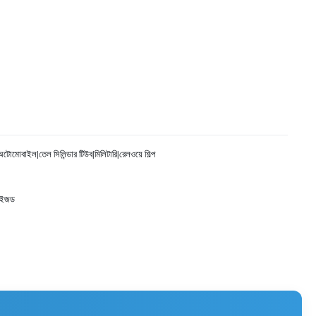
ি|অটোমোবাইল|তেল সিলিন্ডার টিউব|মিলিটারি|রেলওয়ে শিল্প
াইজড