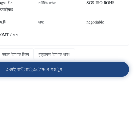
ngsu চীন
সার্টিফিকেশন:
SGS ISO ROHS
্তরাষ্ট্রের)
ম.টি
দাম:
negotiable
00MT / মাস
সমতল ইস্পাত টিউব
বৃত্তাকার ইস্পাত পাইপ
এ
খ
ন
ই
জ
ি
জ
্
ঞ
া
স
া
ক
র
ু
ন