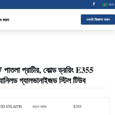
বাংলা
োধ করুন
এখনই জিজ্ঞাসা করুন
লা প্রাচীর, কোল্ড ড্রয়িং E355
যানিলড গ্যালভানাইজড স্টিল টিউব
XI SYLAITH
মডেল নম্বর:
E355