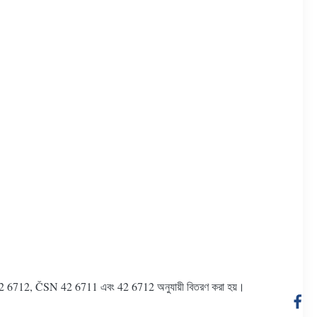
বং 42 6712, ČSN 42 6711 এবং 42 6712 অনুযায়ী বিতরণ করা হয়।