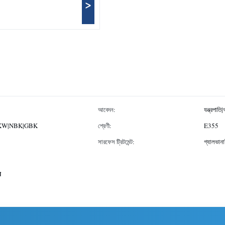
>
আবেদন:
যন্ত্রপাত
KS|BKW|NBK|GBK
শ্রেণী:
E355
সারফেস ট্রিটমেন্ট:
গ্যালভান
ব