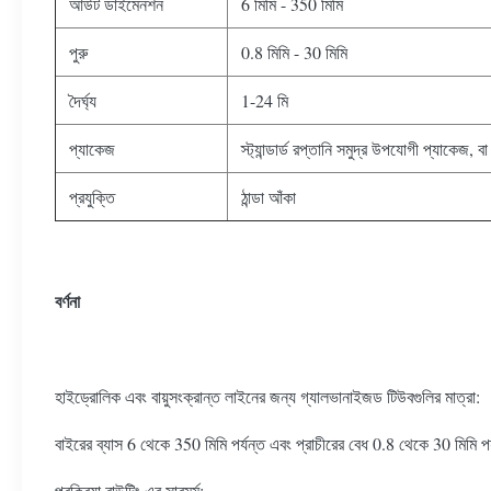
আউট ডাইমেনশন
6 মিমি - 350 মিমি
পুরু
0.8 মিমি - 30 মিমি
দৈর্ঘ্য
1-24 মি
প্যাকেজ
স্ট্যান্ডার্ড রপ্তানি সমুদ্র উপযোগী প্যাকেজ, 
প্রযুক্তি
ঠান্ডা আঁকা
বর্ণনা
হাইড্রোলিক এবং বায়ুসংক্রান্ত লাইনের জন্য গ্যালভানাইজড টিউবগুলির মাত্রা:
বাইরের ব্যাস 6 থেকে 350 মিমি পর্যন্ত এবং প্রাচীরের বেধ 0.8 থেকে 30
প্রক্রিয়া রাউটিং এর সারমর্ম: