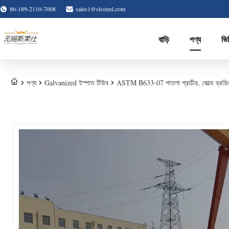
86-189-2110-7008
sales1@slssteel.com
বাড়ি
পণ্য
ভি
পণ্য
Galvanized ইস্পাত টিউব
ASTM B633-07 পাতলা প্রাচীর, কোল্ড ড্রয়িং