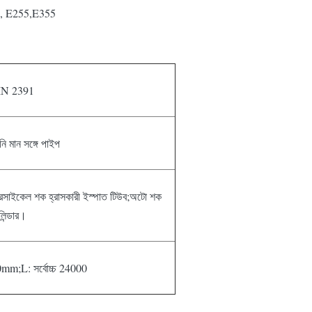
235, E255,E355
IN 2391
নি মান সঙ্গে পাইপ
মোটরসাইকেল শক হ্রাসকারী ইস্পাত টিউব;অটো শক
লিন্ডার।
;L: সর্বোচ্চ 24000