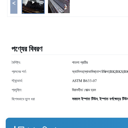
<
পণ্যের বিবরণ
বৈশিষ্ট্য:
পাতলা প্রাচীর
প্রসবের শর্ত:
অ্যানিলড|স্বাভাবিক|তাপ চিকিত্সা|BK|B
স্ট্যান্ডার্ড:
ASTM B633-07
প্রযুক্তি:
বিরামহীন/ কোল্ড ড্রন
সমতল ইস্পাত টিউব
ইস্পাত বর্গক্ষেত্র টিউ
বিশেষভাবে তুলে ধরা
,