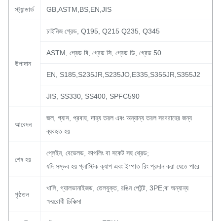
স্ট্যান্ডার্ড
GB,ASTM,BS,EN,JIS
চাইনিজ গ্রেড, Q195, Q215 Q235, Q345
ASTM, গ্রেড বি, গ্রেড সি, গ্রেড ডি, গ্রেড 50
উপাদান
EN, S185,S235JR,S235JO,E335,S355JR,S355J2
JIS, SS330, SS400, SPFC590
জল, গ্যাস, প্রবাহ, দাহ্য তরল এবং অন্যান্য তরল সরবরাহের জন্য
আবেদন
ব্যবহৃত হয়
প্লেইন, বেভেলড, কাপলিং বা সকেট সহ থ্রেড;
শেষ হয়
যদি সম্ভব হয় প্লাস্টিক ক্যাপ এবং ইস্পাত রিং প্রদান করা যেতে পারে
খালি, গ্যালভানাইজড, তেলযুক্ত, রঙিন পেইন্ট, 3PE;বা অন্যান্য
পৃষ্ঠতল
ক্ষয়রোধী চিকিত্সা