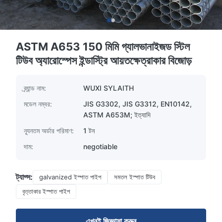
ASTM A653 150 মিমি গ্যালভানাইজড স্টিল
টিউব অ্যারোস্পেস ইন্ডাস্ট্রি আয়তক্ষেত্রাকার বিজোড়
ব্র্যান্ড নাম:
WUXI SYLAITH
মডেল নম্বর:
JIS G3302, JIS G3312, EN10142,
ASTM A653M; ইত্যাদি
ন্যূনতম অর্ডার পরিমাণ:
1 টন
দাম:
negotiable
ট্যাগ্স:
galvanized ইস্পাত পাইপ
সমতল ইস্পাত টিউব
বৃত্তাকার ইস্পাত পাইপ
এখনই জিজ্ঞাসা করুন