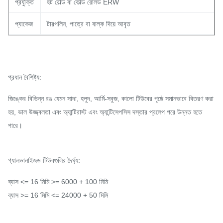
প্রযুক্তি
হট রোল্ড বা কোল্ড রোলড ERW
প্যাকেজ
টারপলিন, পাত্রে বা বাল্ক দিয়ে আবৃত
প্রধান বৈশিষ্ট্য:
জিঙ্কের বিভিন্ন রঙ যেমন সাদা, হলুদ, আর্মি-সবুজ, কালো টিউবের পৃষ্ঠে সমানভাবে বিতরণ করা
হয়, ভাল উজ্জ্বলতা এবং অ্যান্টিরাস্ট এবং অ্যান্টিসেপসিস দস্তার প্রলেপ পরে উন্নত হতে
পারে।
গ্যালভানাইজড টিউবগুলির দৈর্ঘ্য:
ব্যাস <= 16 মিমি >= 6000 + 100 মিমি
ব্যাস >= 16 মিমি <= 24000 + 50 মিমি