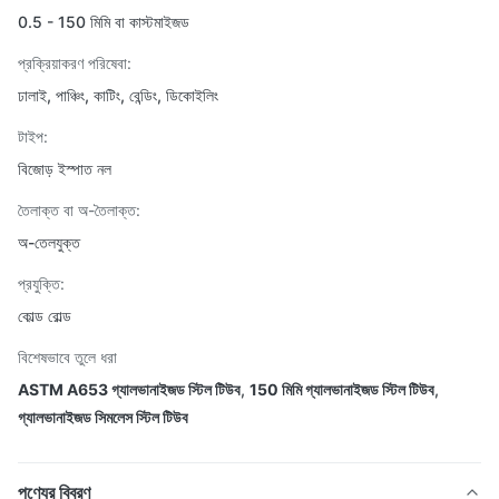
0.5 - 150 মিমি বা কাস্টমাইজড
প্রক্রিয়াকরণ পরিষেবা:
ঢালাই, পাঞ্চিং, কাটিং, বেন্ডিং, ডিকোইলিং
টাইপ:
বিজোড় ইস্পাত নল
তৈলাক্ত বা অ-তৈলাক্ত:
অ-তেলযুক্ত
প্রযুক্তি:
কোল্ড রোল্ড
বিশেষভাবে তুলে ধরা
ASTM A653 গ্যালভানাইজড স্টিল টিউব
,
150 মিমি গ্যালভানাইজড স্টিল টিউব
,
গ্যালভানাইজড সিমলেস স্টিল টিউব
পণ্যের বিবরণ