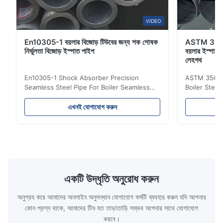
VIDEO
En10305-1 বয়লার বিজোড় টিউবের জন্য শক শোষক
ASTM 35# 
নির্ভুলতা বিজোড় ইস্পাত পাইপ
বয়লার ইস্পাত 
লেহগথ
En10305-1 Shock Absorber Precision
ASTM 35# 3
Seamless Steel Pipe For Boiler Seamless
Boiler Stee
Tube Seamless Precision steel tubes To be
Lehgth Its a
used in hydraulic system, automobile and
transportati
এখনই যোগাযোগ করুন
precision machinery parts for cars and
fluid,Constr
cylinder. Product Name Seamless Steel
building in
Pipe Tube Material Q195, Q235, Q345;
industy,Petr
ASTM A53 GrA,GrB; STKM11,ST37,ST52,
Name Hot Ro
16Mn,etc. Length Length:Single random
Carbon Ste
length/Double random length 5m-
W.T 3.91mm
14m,5.8m,6m,10m-12m,12m or as
rolled/ Hot
একটি উদ্ধৃতি অনুরোধ করুন
customer's actual requirys Standard JIS
5-12m as pe
G3466, EN 10219, GB/T 3094-2000,
Material 53
অনুগ্রহ করে আমাদের অনলাইন অনুসন্ধান যোগাযোগ ফর্মটি ব্যবহার করুন যদি আপনার
Q235,
কোন প্রশ্ন থাকে, আমাদের টিম যত তাড়াতাড়ি সম্ভব আপনার সাথে যোগাযোগ
করবে।