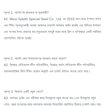
প্রশ্ন 1: আপনি কি কারখানা বা ব্যবসায়ী?
A1: Wuxi Sylaith Special Steel Co., Ltd. হল 2010 সাল থেকে ইস্পাত পাইপ
এবং টিউব প্রস্তুতকারী৷ আমরা আমাদের রপ্তানি অধিকার অর্জন করেছি এবং বিভিন্ন উপাদান
এবং পণ্যের উপর ক্রেতার বহু-অনুরোধকে সন্তুষ্ট করার জন্য শিল্প ও বাণিজ্যের একটি সমন্বিত
কোম্পানিতে পরিণত হয়েছি৷ .
প্রশ্ন 2: আপনি কোন উপাদান/পণ্য সরবরাহ করতে পারেন?
A2: বিজোড় স্টেইনলেস স্টীল পাইপ/টিউব, বিজোড় কার্বন স্টেইনলেস স্টীল পাইপ/টিউব,
গ্যালভানাইজড স্টিল টিউব যেকোন আকৃতি এবং ঢালাই পাইপও পাওয়া যেতে পারে।
প্রশ্ন 3: কিভাবে একটি নমুনা পেতে?
A3: আপনার চেকিং এবং পরীক্ষার জন্য বিনামূল্যে নমুনা পাওয়া যায়।এবং বিনামূল্যে নমুনা
পেতে, নমুনা সংগ্রহের জন্য আপনাকে আপনার বিস্তারিত প্রাপ্তির ঠিকানা (পোস্ট কোড সহ)