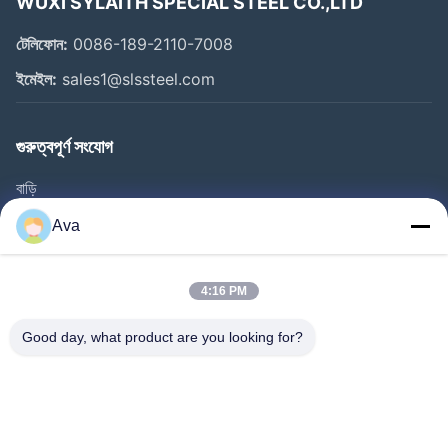
WUXI SYLAITH SPECIAL STEEL CO.,LTD
টেলিফোন:
0086-189-2110-7008
ইমেইল:
sales1@slssteel.com
গুরুত্বপূর্ণ সংযোগ
বাড়ি
পণ্য
Ava
ভিডিও
আমাদের সম্বন্ধে
4:16 PM
কারখানা পরিদর্শন
Good day, what product are you looking for?
গুণমান নিয়ন্ত্রণ
আমাদের সাথে যোগাযোগ
একটি উদ্ধৃতি অনুরোধ করুন