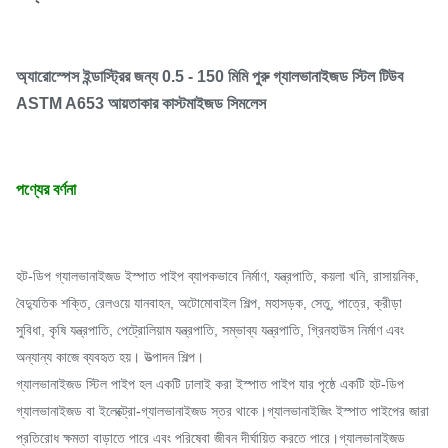
অ্যারোস্পেস ইন্ডাস্ট্রির জন্য 0.5 - 150 মিমি পুরু গ্যালভানাইজড স্টিল টিউব
ASTM A653 আয়তাকার কাস্টমাইজড সিমলেস
পণ্যের বর্ণনা
হট-ডিপ গ্যালভানাইজড ইস্পাত পাইপ ব্যাপকভাবে নির্মাণ, যন্ত্রপাতি, কয়লা খনি, রাসায়নিক,
বৈদ্যুতিক শক্তি, রেলওয়ে যানবাহন, অটোমোবাইল শিল্প, মহাসড়ক, সেতু, পাত্রে, ক্রীড়া
সুবিধা, কৃষি যন্ত্রপাতি, পেট্রোলিয়াম যন্ত্রপাতি, সম্ভাব্য যন্ত্রপাতি, গ্রিনহাউস নির্মাণ এবং
অন্যান্য কাজে ব্যবহৃত হয়। উত্পাদন শিল্প।
গ্যালভানাইজড স্টিল পাইপ হল একটি ঢালাই করা ইস্পাত পাইপ যার পৃষ্ঠে একটি হট-ডিপ
গ্যালভানাইজড বা ইলেক্ট্রো-গ্যালভানাইজড স্তর থাকে।গ্যালভানাইজিং ইস্পাত পাইপের জারা
প্রতিরোধ ক্ষমতা বাড়াতে পারে এবং পরিষেবা জীবন দীর্ঘায়িত করতে পারে।গ্যালভানাইজড