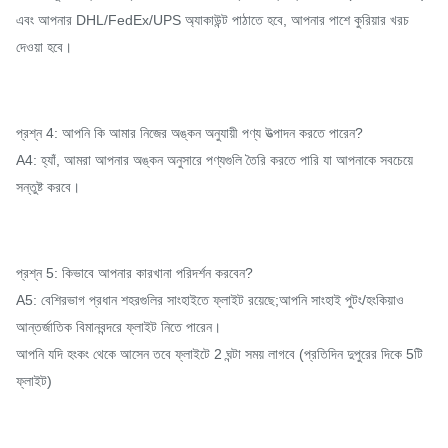
এবং আপনার DHL/FedEx/UPS অ্যাকাউন্ট পাঠাতে হবে, আপনার পাশে কুরিয়ার খরচ
দেওয়া হবে।
প্রশ্ন 4: আপনি কি আমার নিজের অঙ্কন অনুযায়ী পণ্য উত্পাদন করতে পারেন?
A4: হ্যাঁ, আমরা আপনার অঙ্কন অনুসারে পণ্যগুলি তৈরি করতে পারি যা আপনাকে সবচেয়ে
সন্তুষ্ট করবে।
প্রশ্ন 5: কিভাবে আপনার কারখানা পরিদর্শন করবেন?
A5: বেশিরভাগ প্রধান শহরগুলির সাংহাইতে ফ্লাইট রয়েছে;আপনি সাংহাই পুটং/হংকিয়াও
আন্তর্জাতিক বিমানবন্দরে ফ্লাইট নিতে পারেন।
আপনি যদি হংকং থেকে আসেন তবে ফ্লাইটে 2 ঘন্টা সময় লাগবে (প্রতিদিন দুপুরের দিকে 5টি
ফ্লাইট)