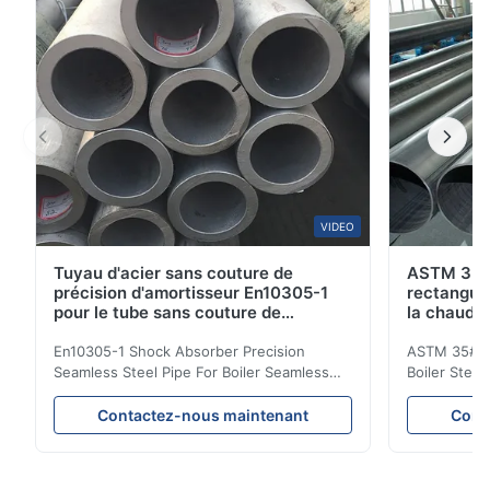
VIDEO
Tuyau d'acier sans couture de
ASTM 35#
précision d'amortisseur En10305-1
rectangula
pour le tube sans couture de
la chaudi
chaudière
chaud
En10305-1 Shock Absorber Precision
ASTM 35# 3
Seamless Steel Pipe For Boiler Seamless
Boiler Stee
Tube Seamless Precision steel tubes To be
Lehgth Its a
used in hydraulic system, automobile and
transportati
Contactez-nous maintenant
Cont
precision machinery parts for cars and
fluid,Constr
cylinder. Product Name Seamless Steel
building in
Pipe Tube Material Q195, Q235, Q345;
industy,Petr