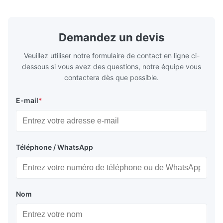
ASTM A53 GrA,GrB; STKM11,ST37,ST52,
Name Hot Ro
16Mn,etc. Length Length:Single random
Carbon Ste
length/Double random length 5m-
W.T 3.91mm
14m,5.8m,6m,10m-12m,12m or as
rolled/ Hot
Demandez un devis
customer's actual requirys Standard JIS
5-12m as pe
G3466, EN 10219, GB/T 3094-2000,
Material 53
Veuillez utiliser notre formulaire de contact en ligne ci-
Q235,
dessous si vous avez des questions, notre équipe vous
contactera dès que possible.
E-mail
*
Téléphone / WhatsApp
Nom