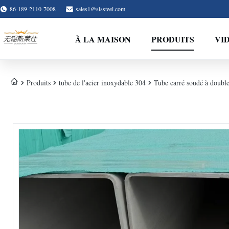
86-189-2110-7008
sales1@slssteel.com
À LA MAISON
PRODUITS
VI
Produits
tube de l'acier inoxydable 304
Tube carré soudé à double