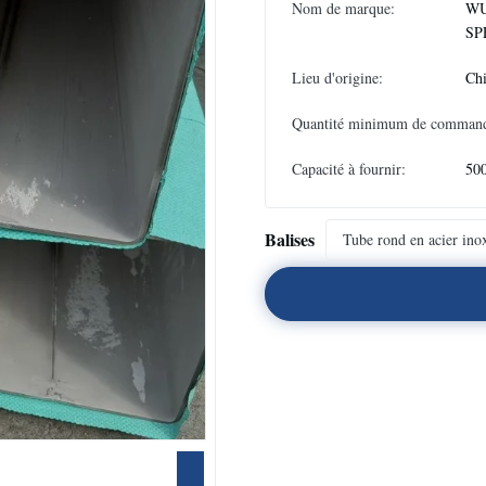
Nom de marque:
WU
SP
Lieu d'origine:
Ch
Quantité minimum de comman
Capacité à fournir:
500
Balises
Tube rond en acier i