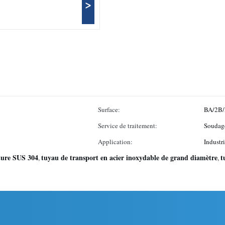
>
Surface:
BA/2B/
Service de traitement:
Soudage
Application:
Industri
ture SUS 304
tuyau de transport en acier inoxydable de grand diamètre
t
,
,