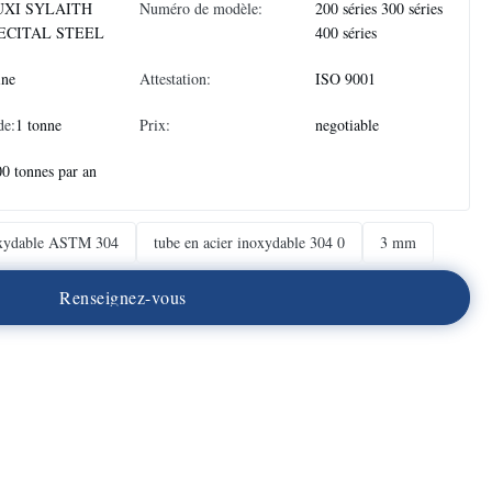
XI SYLAITH
Numéro de modèle:
200 séries 300 séries
ECITAL STEEL
400 séries
ine
Attestation:
ISO 9001
de:
1 tonne
Prix:
negotiable
0 tonnes par an
noxydable ASTM 304
tube en acier inoxydable 304 0
3 mm
R
e
n
s
e
i
g
n
e
z
-
v
o
u
s