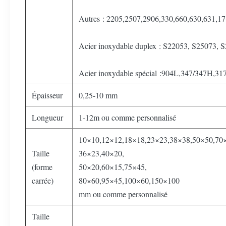
Autres : 2205,2507,2906,330,660,630,631,17
Acier inoxydable duplex : S22053, S25073,
Acier inoxydable spécial :904L,347/347H,3
Épaisseur
0,25-10 mm
Longueur
1-12m ou comme personnalisé
10×10,12×12,18×18,23×23,38×38,50×50,70
Taille
36×23,40×20,
(forme
50×20,60×15,75×45,
carrée)
80×60,95×45,100×60,150×100
mm ou comme personnalisé
Taille