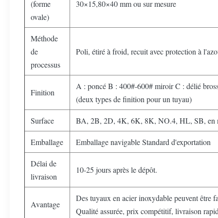
(forme
30×15,80×40 mm ou sur mesure
ovale)
Méthode
de
Poli, étiré à froid, recuit avec protection à l'a
processus
A : poncé B : 400#-600# miroir C : délié bros
Finition
(deux types de finition pour un tuyau)
Surface
BA, 2B, 2D, 4K, 6K, 8K, NO.4, HL, SB, en r
Emballage
Emballage navigable Standard d'exportation
Délai de
10-25 jours après le dépôt.
livraison
Des tuyaux en acier inoxydable peuvent être fa
Avantage
Qualité assurée, prix compétitif, livraison rapi