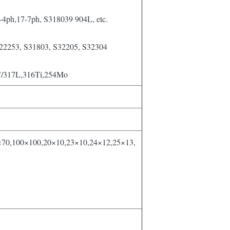
-4ph,17-7ph, S318039 904L, etc.
 S22253, S31803, S32205, S32304
17/317L,316Ti,254Mo
×70,100×100,20×10,23×10,24×12,25×13,