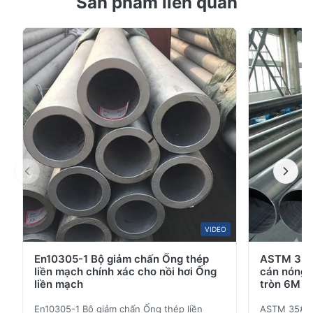
Sản phẩm liên quan
đường nối cho đường ống vận chuyển Mô tả sản phẩm
304 double seam welded stainless steel pipe (304
Double Seam Welded Stainless Steel Pipe) is a
stainless steel pipe made by forming a 304 stainless
steel strip sheet and then welding two seams
togetherDo ...
VIDEO
En10305-1 Bộ giảm chấn Ống thép
ASTM 35#
liền mạch chính xác cho nồi hơi Ống
cán nóng 
liền mạch
tròn 6M L
En10305-1 Bộ giảm chấn Ống thép liền
ASTM 35# 3