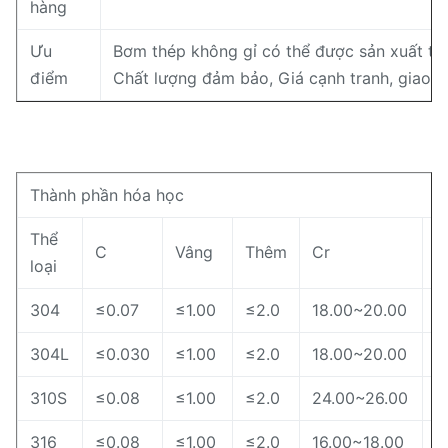
hàng
Ưu
Bơm thép không gỉ có thể được sản xuất th
điểm
Chất lượng đảm bảo, Giá cạnh tranh, giao h
Thành phần hóa học
Thể
C
Vâng
Thêm
Cr
N
loại
304
≤0.07
≤1.00
≤2.0
18.00~20.00
8
304L
≤0.030
≤1.00
≤2.0
18.00~20.00
9
310S
≤0.08
≤1.00
≤2.0
24.00~26.00
1
316
≤0.08
≤1.00
≤2.0
16.00~18.00
1