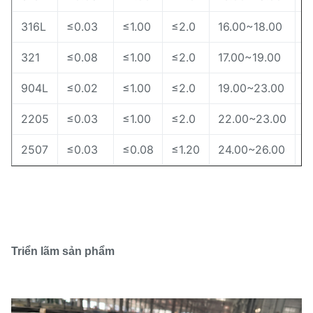
316L
≤0.03
≤1.00
≤2.0
16.00~18.00
1
321
≤0.08
≤1.00
≤2.0
17.00~19.00
9
904L
≤0.02
≤1.00
≤2.0
19.00~23.00
2
2205
≤0.03
≤1.00
≤2.0
22.00~23.00
4
2507
≤0.03
≤0.08
≤1.20
24.00~26.00
6
Triển lãm sản phẩm