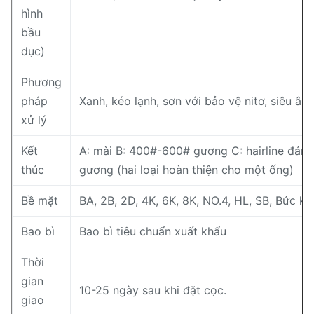
hình
bầu
dục)
Phương
pháp
Xanh, kéo lạnh, sơn với bảo vệ nitơ, siêu âm
xử lý
Kết
A: mài B: 400#-600# gương C: hairline đánh
thúc
gương (hai loại hoàn thiện cho một ống)
Bề mặt
BA, 2B, 2D, 4K, 6K, 8K, NO.4, HL, SB, Bức kh
Bao bì
Bao bì tiêu chuẩn xuất khẩu
Thời
gian
10-25 ngày sau khi đặt cọc.
giao