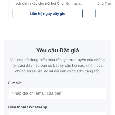
mạch chính xác cho nồi hơi Ống liền mạch
nóng Thép 
Ống thép chính xác liền mạch Được sử
Lehgth Các
dụng trong hệ thống thủy lực, ô tô và các
chuyển dầu,
Liên hệ ngay bây giờ
L
bộ phận máy móc chính xác cho ô tô và xi
Điện, Công 
lanh. tên sản phẩm Ống thép liền mạch Vật
nghiệp hóa c
chất Q195, Q235, Q345;ASTM A53 GrA,
tên sản phẩ
GrB;STKM11, ST37, ST52, ...
cán nóng / 
Yêu cầu Đặt giá
Vui lòng sử dụng biểu mẫu liên lạc trực tuyến của chúng
tôi dưới đây nếu bạn có bất kỳ câu hỏi nào, nhóm của
chúng tôi sẽ liên lạc lại với bạn càng sớm càng tốt.
E-mail
*
Điện thoại / WhatsApp