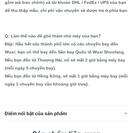
gồm mã bưu chính) và tài khoản DHL / FedEx / UPS của bạn
để thu thập mẫu, chi phí vận chuyển sẽ được trả ở phía bạn.
Q: Làm thế nào để ghé thăm nhà máy của bạn?
Đáp: Hầu hết các thành phố lớn có các chuyến bay đến
Wuxi; bạn có thể bay đến Sân bay Quốc tế Wuxi Shuofang.
Nếu bạn đến từ Thượng Hải, nó sẽ mất 2 giờ bằng máy bay
(mỗi ngày 5 chuyến bay).
Nếu bạn đến từ Hồng Kông, sẽ mất 1 giờ bằng máy bay (mỗi
ngày 1 chuyến bay vào khoảng giờ trưa).
Điểm nổi bật của sản phẩm
SUS 304 đường kính lớn đường dây hàn kép hai