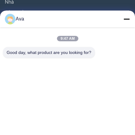
Nhà
Sản Phẩm
Ava
Video
Về Chúng Tôi
9:47 AM
Chuyến Tham Quan Nhà Máy
Good day, what product are you looking for?
Kiểm Soát Chất Lượng
Liên Hệ Với Chúng Tôi
Yêu Cầu Đặt Giá
Tin Tức
Follow Us