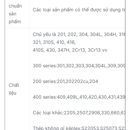
chuẩn
Các loại sản phẩm có thể được sử dụng tro
sản
phẩm
Chủ yếu là 201, 202, 304, 304L, 304H, 316, 
321, 310S, 410, 416,
410S, 430, 347H, 2Cr13, 3Cr13 vv
300 series:301,302,303,304,304L,309,309s,3
200 series:201,202202cu,204
Chất
liệu
400 series:409,409L,410,420,430,431,439,
Các loại khác:2205,2507,2906,330,660,630
Thép không gỉ képlex:S22053,S25073,S22