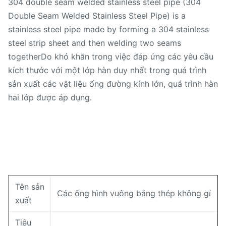
304 double seam welded stainless steel pipe (304
Double Seam Welded Stainless Steel Pipe) is a
stainless steel pipe made by forming a 304 stainless
steel strip sheet and then welding two seams
togetherDo khó khăn trong việc đáp ứng các yêu cầu
kích thước với một lớp hàn duy nhất trong quá trình
sản xuất các vật liệu ống đường kính lớn, quá trình hàn
hai lớp được áp dụng.
Tên sản
Các ống hình vuông bằng thép không gỉ
xuất
Tiêu