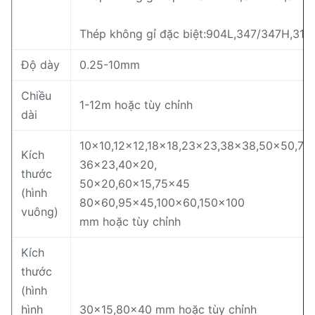
Thép không gỉ đặc biệt:904L,347/347H,317
Độ dày
0.25-10mm
Chiều
1-12m hoặc tùy chỉnh
dài
10×10,12×12,18×18,23×23,38×38,50×50,70
Kích
36×23,40×20,
thước
50×20,60×15,75×45
(hình
80×60,95×45,100×60,150×100
vuông)
mm hoặc tùy chỉnh
Kích
thước
(hình
hình
30×15,80×40 mm hoặc tùy chỉnh