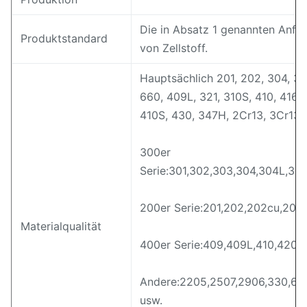
Die in Absatz 1 genannten Anfo
Produktstandard
von Zellstoff.
Hauptsächlich 201, 202, 304, 30
660, 409L, 321, 310S, 410, 416,
410S, 430, 347H, 2Cr13, 3Cr13 
300er
Serie:301,302,303,304,304L,309
200er Serie:201,202,202cu,204
Materialqualität
400er Serie:409,409L,410,420,
Andere:2205,2507,2906,330,660
usw.