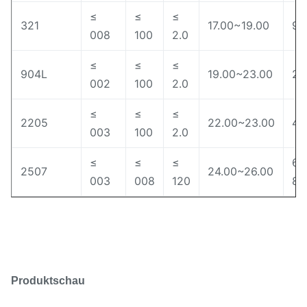
≤
≤
≤
321
17.00~19.00
9.
008
100
2.0
≤
≤
≤
904L
19.00~23.00
23
002
100
2.0
≤
≤
≤
2205
22.00~23.00
4.5
003
100
2.0
≤
≤
≤
6.
2507
24.00~26.00
003
008
120
8.
Produktschau