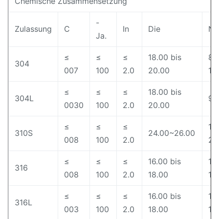
Chemische Zusammensetzung
-
Zulassung
C
In
Die
Ni
Ja.
≤
≤
≤
18.00 bis
8.
304
007
100
2.0
20.00
10
≤
≤
≤
18.00 bis
304L
9.
0030
100
2.0
20.00
≤
≤
≤
19
310S
24.00~26.00
008
100
2.0
22
≤
≤
≤
16.00 bis
10
316
008
100
2.0
18.00
14
≤
≤
≤
16.00 bis
12
316L
003
100
2.0
18.00
15