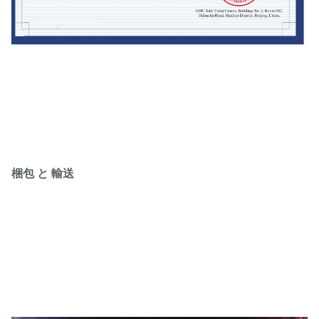
梱包 と 輸送