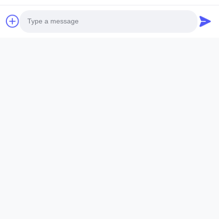
製品のハイライト
SUS 304 輸送用パイプ用 大直径の二重縫合の溶接式四角
関連製品
管 製品説明 304 double seam welded stainless steel
Photo
pipe (304 Double Seam Welded Stainless Steel Pipe)
Video Call
is a stainless steel pipe made by forming a 304
stainless steel strip sheet and then welding two seams
Audio Call
together大直径のパイプ材料の生産中に,単一の溶接シー
ムでサイズ要件を満たすのが困難であるため,ダブルシー
ム溶接プロセスを採用する. ...