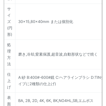
サ
イ
ズ
30×15,80×40mm または個別化
(円
形)
処
理
磨き,冷却,窒素保護,超音波,自動形状などで焼く
方
法
仕
A:砂 B:400#-600#鏡 C:ヘアラインブラシ D:TI
上
イプに2種類の仕上げ)
げ
表
BA, 2B, 2D, 4K, 6K, 8K,NO4HL,SB,エムボス
面