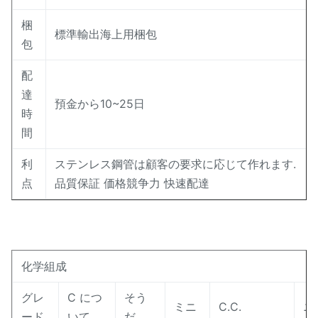
梱
標準輸出海上用梱包
包
配
達
預金から10~25日
時
間
利
ステンレス鋼管は顧客の要求に応じて作れます.
点
品質保証 価格競争力 快速配達
化学組成
グレ
C につ
そう
ミニ
C.C.
ニ
ード
いて
だ