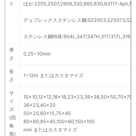
ド
ほか:2205,2507,2906,330,660,630,63117-4ph,1
デュプレックスステンレス鋼:S22053,S25073,S22253
ステンレス鋼特殊:904L,347/347H,317/317L,316Ti
厚
0.25~10mm
さ
長
1~12m またはカスタマイズ
さ
サ
10×10,12×12,18×18,23×23,38×38,50×50,70×70,
イ
36×23,40×20
ズ
50×20,60×15,75×45
(四
80×60,95×45,100×60,150×100
角
mm またはカスタマイズ
形)