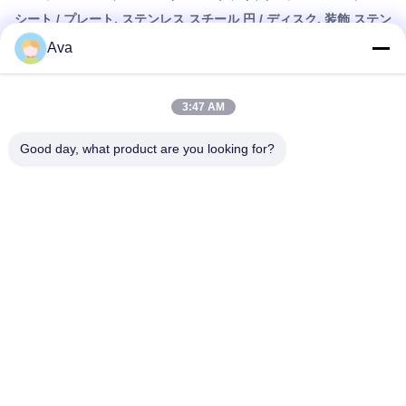
シート / プレート, ステンレス スチール 円 / ディスク, 装飾 ステン
レス スチール シート.
Ava
3:47 AM
Q: サンプルをどうやって手に入れるか?
A:無料のサンプルは,あなたのチェックとテストのために利用でき
Good day, what product are you looking for?
ます.詳細な受信住所 (郵便番号を含む) とDHL/FedEx/UPSアカウ
ントを送信する必要があります. サンプル収集宅配便の費用はあな
たの側で支払われます.
Q:あなたの工場をどのように訪問しますか?
A: 大抵の主要都市には武蔵野への便があり,武蔵野シュオファング
国際空港への便も利用できます.
上海から来ると飛行機で2時間 (毎日5便) かかります.
香港から来ると,飛行機で1時間かかります (昼頃には毎日1便).