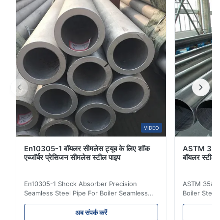
कोई गर्मी उपचार नहीं। बीकेडब्ल्यू (+एल...
VIDEO
En10305-1 बॉयलर सीमलेस ट्यूब के लिए शॉक
ASTM 35# 
एब्जॉर्बर प्रेसिजन सीमलेस स्टील पाइप
बॉयलर स्टील
En10305-1 Shock Absorber Precision
ASTM 35# 3
Seamless Steel Pipe For Boiler Seamless
Boiler Stee
Tube Seamless Precision steel tubes To be
Lehgth Its a
used in hydraulic system, automobile and
transportati
अब संपर्क करें