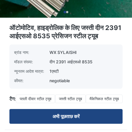
ऑटोमोटिव, हाइड्रोलिक के लिए जस्ती दीन 2391
आईएसओ 8535 प्रेसिजन स्टील ट्यूब
ब्रांड नाम:
WX SYLAISHI
मॉडल संख्या:
दीन 2391 आईएसओ 8535
न्यूनतम आदेश मात्रा:
1एमटी
कीमत:
negotiable
टैग:
पतली दीवार स्टील ट्यूब
जस्ती स्टील ट्यूब
मैकेनिकल स्टील ट्यूब
अभी पूछताछ करें