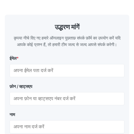
Pipe Tube Material Q195, Q235, Q345;
industy,Petr
ASTM A53 GrA,GrB; STKM11,ST37,ST52,
Name Hot Ro
16Mn,etc. Length Length:Single random
Carbon Ste
length/Double random length 5m-
W.T 3.91mm
14m,5.8m,6m,10m-12m,12m or as
rolled/ Hot
उद्धरण मांगें
customer's actual requirys Standard JIS
5-12m as pe
G3466, EN 10219, GB/T 3094-2000,
Material 53
कृपया नीचे दिए गए हमारे ऑनलाइन पूछताछ संपर्क फ़ॉर्म का उपयोग करें यदि
Q235,
आपके कोई प्रश्न हैं, तो हमारी टीम जल्द से जल्द आपसे संपर्क करेगी।
ईमेल
*
फ़ोन / व्हाट्सएप
नाम