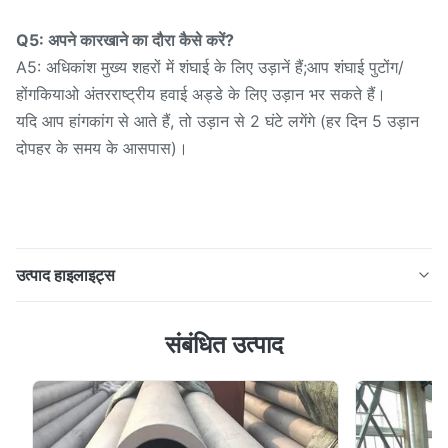
Q5: अपने कारखाने का दौरा कैसे करें?
A5: अधिकांश मुख्य शहरों में शंघाई के लिए उड़ानें हैं;आप शंघाई पुटोंग/
होंगकियाओ अंतरराष्ट्रीय हवाई अड्डे के लिए उड़ान भर सकते हैं।
यदि आप हांगकांग से आते हैं, तो उड़ान से 2 घंटे लगेंगे (हर दिन 5 उड़ान
दोपहर के समय के आसपास)।
उत्पाद हाइलाइट्स
उच्च, मध्यम और निम्न दबाव सेवा के लिए डीआईएन 17175 St35.8 /
संबंधित उत्पाद
सेंट 45.8 निर्बाध कार्बन स्टील बॉयलर ट्यूब निर्बाध पाइप व्यापक रूप से
उपयोग किया जाता है।साधारण कार्बन स्ट्रक्चरल स्टील द्वारा सामान्य
प्रयोजन सीमलेस पाइप, कम मिश्र धातु संरचनात्मक स्टील या मिश्र धातु
संरचनात्मक स्टील रोलिंग, उत्पादन सबसे अ...