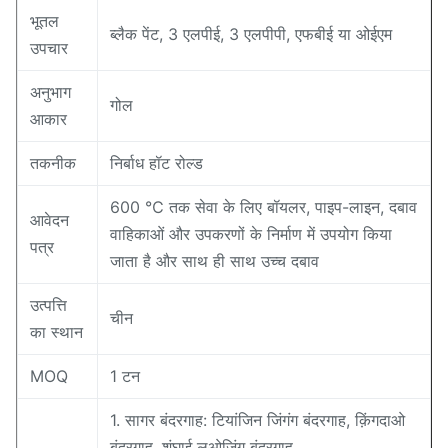
भूतल
ब्लैक पेंट, 3 एलपीई, 3 एलपीपी, एफबीई या ओईएम
उपचार
अनुभाग
गोल
आकार
तकनीक
निर्बाध हॉट रोल्ड
600 ℃ तक सेवा के लिए बॉयलर, पाइप-लाइन, दबाव
आवेदन
वाहिकाओं और उपकरणों के निर्माण में उपयोग किया
पत्र
जाता है और साथ ही साथ उच्च दबाव
उत्पत्ति
चीन
का स्थान
MOQ
1 टन
1. सागर बंदरगाह: टियांजिन जिंगंग बंदरगाह, क़िंगदाओ
बंदरगाह, शंघाई लुओजिंग बंदरगाह