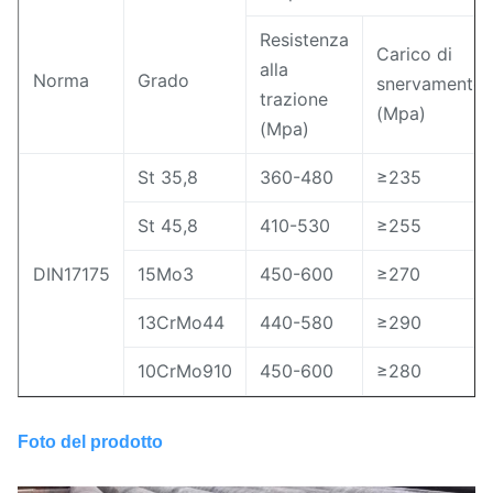
Resistenza
Carico di
alla
Norma
Grado
snervamento
trazione
(Mpa)
(Mpa)
St 35,8
360-480
≥235
St 45,8
410-530
≥255
DIN17175
15Mo3
450-600
≥270
13CrMo44
440-580
≥290
10CrMo910
450-600
≥280
Foto del prodotto