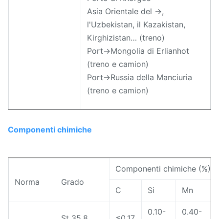
Asia Orientale del →,
l'Uzbekistan, il Kazakistan,
Kirghizistan… (treno)
Port→Mongolia di Erlianhot
(treno e camion)
Port→Russia della Manciuria
(treno e camion)
Componenti chimiche
Componenti chimiche (%)
Norma
Grado
C
Si
Mn
P
0.10-
0.40-
St 35,8
≤0.17
≤