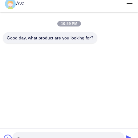
Prodotti
Ava
Video
Su Di Noi
10:59 PM
Visita Alla Fabbrica
Good day, what product are you looking for?
Controllo Della Qualità
Contattaci
Chiedi Un Preventivo
Notizie
Follow Us