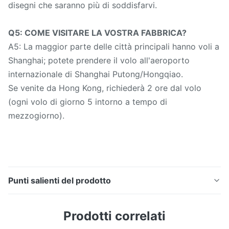
disegni che saranno più di soddisfarvi.
Q5: COME VISITARE LA VOSTRA FABBRICA?
A5: La maggior parte delle città principali hanno voli a
Shanghai; potete prendere il volo all'aeroporto
internazionale di Shanghai Putong/Hongqiao.
Se venite da Hong Kong, richiederà 2 ore dal volo
(ogni volo di giorno 5 intorno a tempo di
mezzogiorno).
Punti salienti del prodotto
Metropolitana di caldaia senza cuciture del acciaio al
Prodotti correlati
carbonio di BACCANO 17175 St35.8/St 45,8 per
servizio di alta, pressione media e bassa Il tubo senza