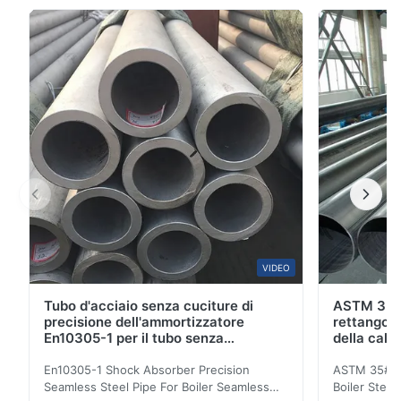
cuciture è ampiamente usato. Tubo senza cuciture per
tutti gli usi dall'acciaio per costruzioni edili del
carbonio ordinario,il rotolamento di ...
VIDEO
Tubo d'acciaio senza cuciture di
ASTM 35# 
precisione dell'ammortizzatore
rettangola
En10305-1 per il tubo senza
della cald
saldatura della caldaia
20MnG
En10305-1 Shock Absorber Precision
ASTM 35# 3
Seamless Steel Pipe For Boiler Seamless
Boiler Stee