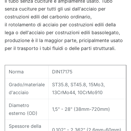
Il tubo senza cuciture è ampiamente usato. Tubo
senza cuciture per tutti gli usi dall'acciaio per
costruzioni edili del carbonio ordinario,
il rotolamento di acciaio per costruzioni edili della
lega o dell'acciaio per costruzioni edili bassolegato,
produzione è il la maggior parte, pricipalmente usato
per il trasporto i tubi fluidi o delle parti strutturali.
Norma
DIN17175
Grado/materiale
ST35.8, ST45.8, 15Mo3,
d'acciaio
13CrMo44, 10CrMo910
Diametro
1,5" - 28" (38mm-720mm)
esterno (OD)
Spessore della
0,102" - 2,362" (2.6mm-60mm)