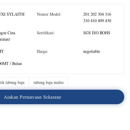
XI SYLAITH
Nomor Model:
201 202 304 316
310 410 409 430
ngsu Cina
Sertifikasi:
SGS ISO ROHS
ratan)
MT
Harga:
negotiable
00MT / Bulan
rik tabung baja
tabung baja mulus
A
j
u
k
a
n
P
e
r
t
a
n
y
a
a
n
S
e
k
a
r
a
n
g