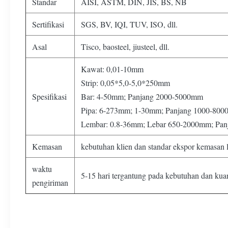
Standar
AISI, ASTM, DIN, JIS, BS, NB
Sertifikasi
SGS, BV, IQI, TUV, ISO, dll.
Asal
Tisco, baosteel, jiusteel, dll.
Kawat: 0,01-10mm
Strip: 0,05*5,0-5,0*250mm
Spesifikasi
Bar: 4-50mm; Panjang 2000-5000mm
Pipa: 6-273mm; 1-30mm; Panjang 1000-80
Lembar: 0.8-36mm; Lebar 650-2000mm; Pa
Kemasan
kebutuhan klien dan standar ekspor kemasan l
waktu
5-15 hari tergantung pada kebutuhan dan kuan
pengiriman