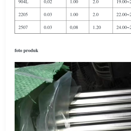
904L
0,02
1.00
2.0
19.00~
2205
0.03
1.00
2.0
22.00~
2507
0.03
0,08
1.20
24.00~
foto produk