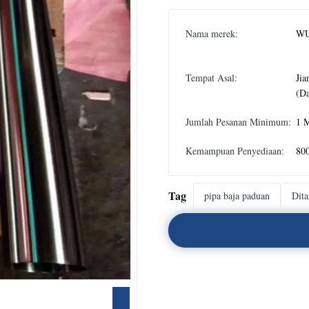
Nama merek:
WU
Tempat Asal:
Jia
(Da
Jumlah Pesanan Minimum:
1 
Kemampuan Penyediaan:
80
Tag
pipa baja paduan
Dita