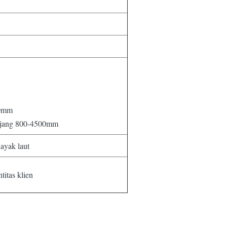
00mm
njang 800-4500mm
ayak laut
titas klien