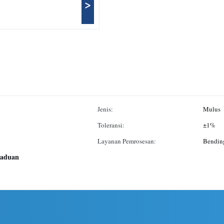
>
Jenis:
Mulus
Toleransi:
±1%
Layanan Pemrosesan:
Bending
paduan