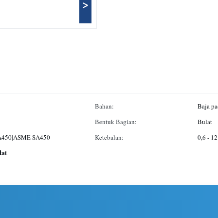
>
Bahan:
Baja p
Bentuk Bagian:
Bulat
A450|ASME SA450
Ketebalan:
0,6 - 
lat