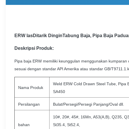
ERW las
Ditarik Dingin
Tabung Baja, Pipa Baja Padu
Deskripsi Produk:
Pipa baja ERW memiliki keunggulan menggunakan kumparan can
sesuai dengan standar APl Amerika atau standar GB/T9711.1.
Weld ERW Cold Drawn Steel Tube, Pipa 
Nama Produk
SA450
Persilangan
Bulat/Persegi/Persegi Panjang/Oval dll.
10#, 20#, 45#, 16Mn, A53(A,B), Q235, Q3
bahan
St35.4, St52.4,