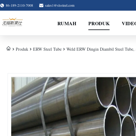
86-189-2110-7008
sales1@slssteel.com
RUMAH
PRODUK
VIDE
Produk
ERW Steel Tube
Weld ERW Dingin Diambil Steel Tube,