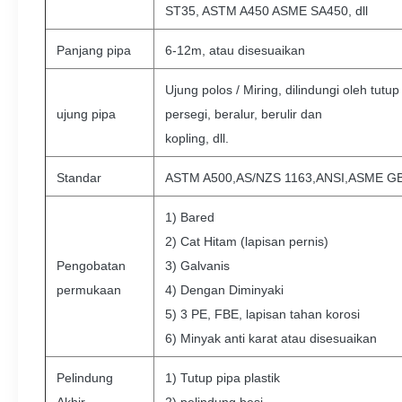
ST35, ASTM A450 ASME SA450, dll
Panjang pipa
6-12m, atau disesuaikan
Ujung polos / Miring, dilindungi oleh tutu
ujung pipa
persegi, beralur, berulir dan
kopling, dll.
Standar
ASTM A500,AS/NZS 1163,ANSI,ASME GB,
1) Bared
2) Cat Hitam (lapisan pernis)
Pengobatan
3) Galvanis
permukaan
4) Dengan Diminyaki
5) 3 PE, FBE, lapisan tahan korosi
6) Minyak anti karat atau disesuaikan
Pelindung
1) Tutup pipa plastik