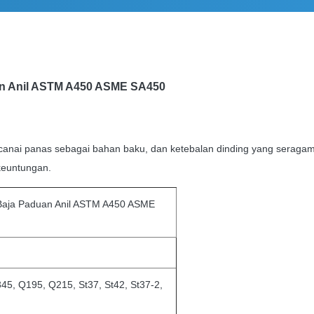
an Anil ASTM A450 ASME SA450
ai panas sebagai bahan baku, dan ketebalan dinding yang seragam d
keuntungan.
Baja Paduan Anil ASTM A450 ASME
45, Q195, Q215, St37, St42, St37-2,