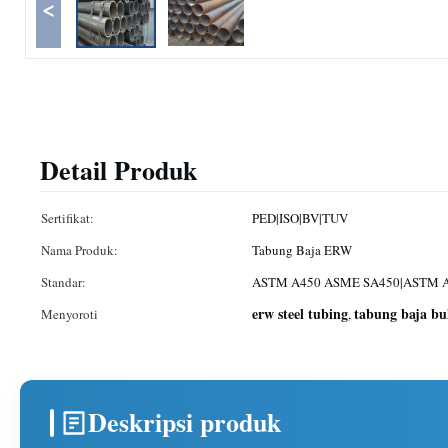
<
Detail Produk
Sertifikat:
PED|ISO|BV|TUV
Nama Produk:
Tabung Baja ERW
Standar:
ASTM A450 ASME SA450|ASTM 
erw steel tubing
tabung baja bu
Menyoroti
,
Deskripsi produk