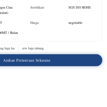
ngsu Cina
Sertifikasi:
SGS ISO ROHS
ratan)
T
Harga:
negotiable
00MT / Bulan
ng baja las
erw baja tabung
A
j
u
k
a
n
P
e
r
t
a
n
y
a
a
n
S
e
k
a
r
a
n
g