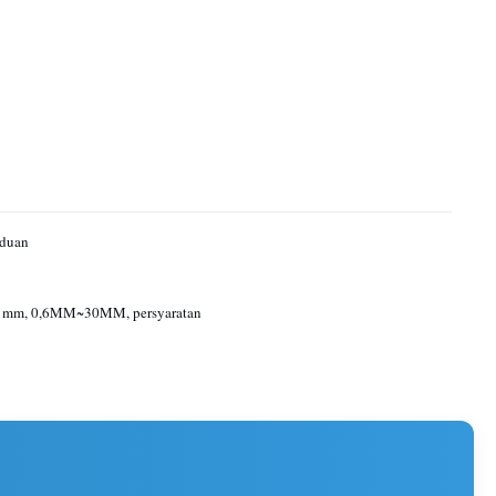
aduan
12 mm, 0,6MM~30MM, persyaratan