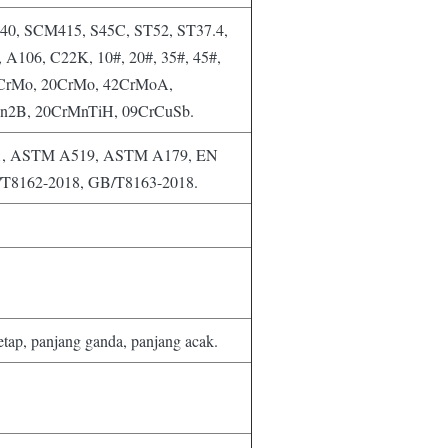
40, SCM415, S45C, ST52, ST37.4,
A106, C22K, 10#, 20#, 35#, 45#,
5CrMo, 20CrMo, 42CrMoA,
n2B, 20CrMnTiH, 09CrCuSb.
391, ASTM A519, ASTM A179, EN
/T8162-2018, GB/T8163-2018.
tap, panjang ganda, panjang acak.