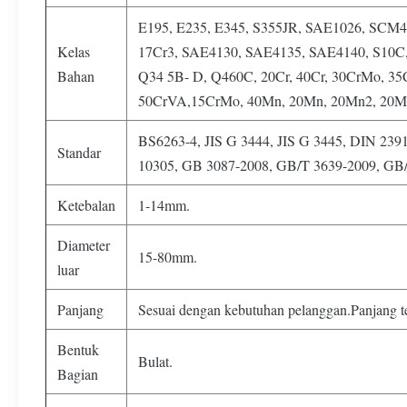
E195, E235, E345, S355JR, SAE1026, SCM4
Kelas
17Cr3, SAE4130, SAE4135, SAE4140, S10C, 
Bahan
Q34 5B- D, Q460C, 20Cr, 40Cr, 30CrMo, 3
50CrVA,15CrMo, 40Mn, 20Mn, 20Mn2, 20M
BS6263-4, JIS G 3444, JIS G 3445, DIN 2
Standar
10305, GB 3087-2008, GB/T 3639-2009, GB
Ketebalan
1-14mm.
Diameter
15-80mm.
luar
Panjang
Sesuai dengan kebutuhan pelanggan.Panjang te
Bentuk
Bulat.
Bagian