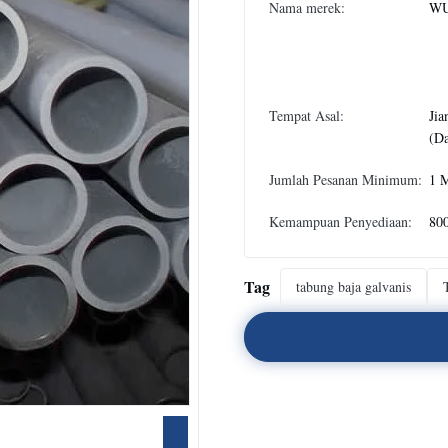
Nama merek:
WU
Tempat Asal:
Jia
(Da
Jumlah Pesanan Minimum:
1 
Kemampuan Penyediaan:
80
Tag
tabung baja galvanis