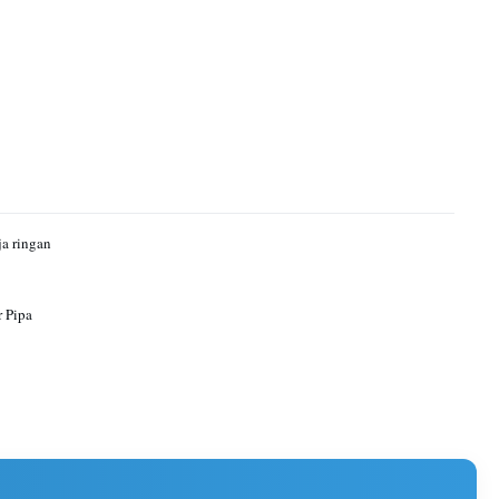
ja ringan
r Pipa