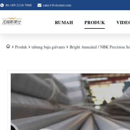
86-189-2110-7008
sales1@slssteel.com
RUMAH
PRODUK
VIDE
Produk
tabung baja galvanis
Bright Annealed / NBK Precision 