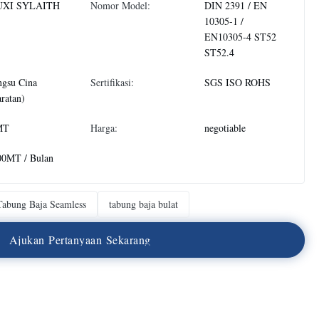
XI SYLAITH
Nomor Model:
DIN 2391 / EN
10305-1 /
EN10305-4 ST52
ST52.4
ngsu Cina
Sertifikasi:
SGS ISO ROHS
ratan)
MT
Harga:
negotiable
00MT / Bulan
Tabung Baja Seamless
tabung baja bulat
A
j
u
k
a
n
P
e
r
t
a
n
y
a
a
n
S
e
k
a
r
a
n
g