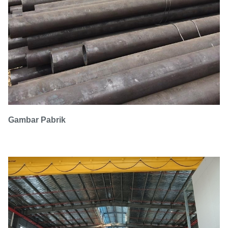
12Cr1MoVG, 10Cr9Mo1VNbN dll)
Gambar Pabrik