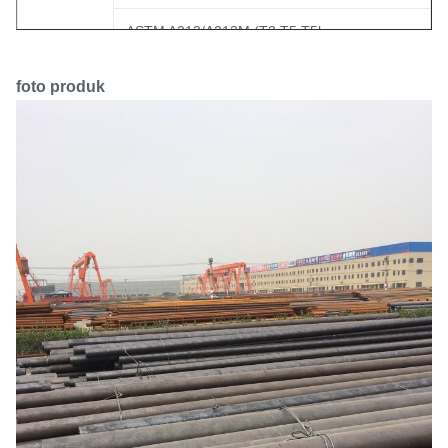
ASTM A213/A213M (T2,T5,T5b,
ASTM
T5c,T9,T11,T12,T17,T21,T22,T23 dll)
foto produk
ASTM A214/A214M
ASTM A250/A250M
ASTM A1020/A1020M (GRADE A, C, D)
DIN17175(St 35.8, St 45.8, 17Mn4, 19Mn5,
KERIUHAN
15Mo3, 13CrMo44, 10CrMo910, 14MoV63,
X20CrMoV121)
GB3087(10#, 20#), GB5310(20G, 20MnG,
GB
25MnG, 15MoG, 20MoG, 15CrMoG,