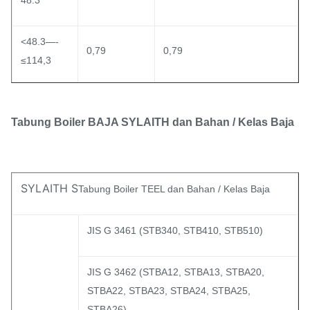
48.3
SA213 T92
SA213 T92
620
440
20
<48.3—-
0,79
0,79
≤114,3
410～
DIN17175
ST45.8/
255
21
530
<114,3—
1.59
0,79
≤219,1
Tabung Boiler BAJA SYLAITH dan Bahan / Kelas Baja
450～
15Mo3
15Mo3
270
22
600
<219.1—
2.38
0,79
≤323.9
440～
SYLAITH S
Tabung Boiler TEEL dan Bahan / Kelas Baja
13CrMo44
13CrMo44
290
22
590
<323.9
±1%
JIS G 3461 (STB340, STB410, STB510)
JIS G 3462 (STBA12, STBA13, STBA20,
STBA22, STBA23, STBA24, STBA25,
STBA26)