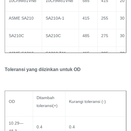
10Cr9Mo1VNb
10Cr9Mo1VNb
585
415
20
ASME SA210
SA210A-1
415
255
30
SA210C
SA210C
485
275
30
ASME SA213
SA213 T11
415
205
30
Toleransi yang diizinkan untuk OD
SA213 T12
SA213 T12
415
220
30
SA213 T22
SA213 T22
415
205
30
Ditambah
OD
Kurangi toleransi (-)
toleransi(+)
SA213 T23
SA213 T23
510
400
20
10.29—
SA213 T91
SA213 T91
585
415
20
0.4
0.4