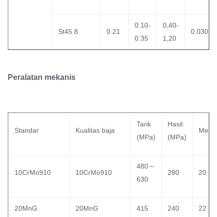
0.10-
0,40-
St45.8
0.21
0.030
0.35
1,20
DIN
0,12-
0.10-
0,40-
15Mo3
0.030
Peralatan mekanis
17175
0,20
0.35
0,80
0.10-
0.10-
0,40-
13CrMo44
0.030
0.18
0.35
0,70
Tarik
Hasil
Standar
Kualitas baja
Mema
(MPa)
(MPa)
0,08-
0,40-
10CrMo910
0,50
0.030
0,15
0,70
480～
10CrMo910
10CrMo910
280
20
630
20MnG
20MnG
415
240
22