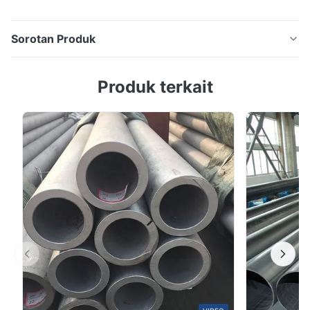
Sorotan Produk
ASTM A53 API 5L Diameter Besar Hot Rolled Bulat
Produk terkait
Hitam Dingin Ditarik Mulus Baja Karbon Rendah Pipa
Bulat Persegi Dan Tabung Logam cair bereaksi dengan
matriks besi dan menghasilkan lapisan paduan,
sehingga dapat menggabungkan matriks dan
lapisan.Hot dip galvanizing adalah pengawetan pipa
baja ...