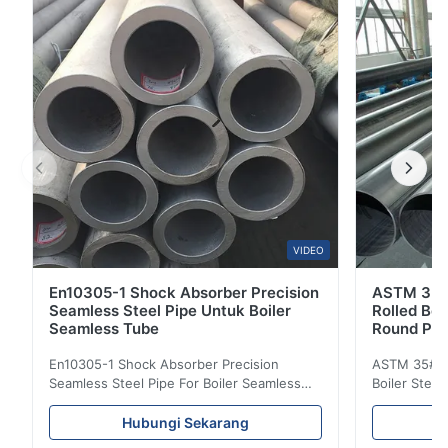
Perataan, Pembengkokan, Kekerasan, Uji Dampak), Uji
Permukaan dan Dimensi, Uji Nodestruktif, Uji ...
VIDEO
En10305-1 Shock Absorber Precision
ASTM 35 
Seamless Steel Pipe Untuk Boiler
Rolled Boi
Seamless Tube
Round Pip
En10305-1 Shock Absorber Precision
ASTM 35# 3
Seamless Steel Pipe For Boiler Seamless
Boiler Stee
Tube Seamless Precision steel tubes To be
Lehgth Its a
used in hydraulic system, automobile and
transportati
Hubungi Sekarang
precision machinery parts for cars and
fluid,Constr