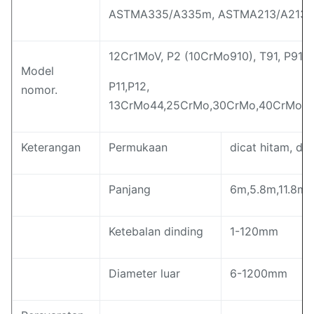
ASTMA335/A335m, ASTMA213/A213m,
12Cr1MoV, P2 (10CrMo910), T91, P91, 
Model
P11,P12,
nomor.
13CrMo44,25CrMo,30CrMo,40CrMo,1
Keterangan
Permukaan
dicat hitam, dil
Panjang
6m,5.8m,11.8m,
Ketebalan dinding
1-120mm
Diameter luar
6-1200mm