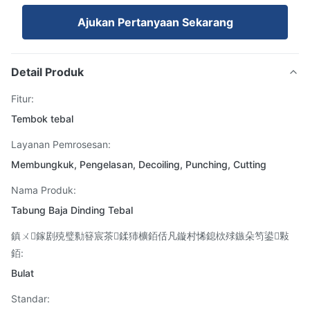
Ajukan Pertanyaan Sekarang
Detail Produk
Fitur:
Tembok tebal
Layanan Pemrosesan:
Membungkuk, Pengelasan, Decoiling, Punching, Cutting
Nama Produk:
Tabung Baja Dinding Tebal
鎮ㄨ鎵剧殑璧勬簮宸茶鍒犻櫎銆佸凡鏇村悕鎴栨殏鏃朵笉鍙敤
銆:
Bulat
Standar: