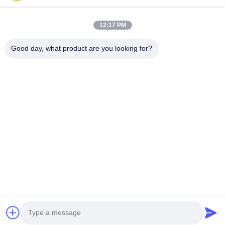
Video
Tentang Kami
12:17 PM
Tur Pabrik
Good day, what product are you looking for?
Kontrol Kualitas
Hubungi Kami
Minta Kutipan
Berita
Follow Us
©2013- WUXI SYLAITH SPECIAL STEEL CO.,LTD. Semua hak dilindungi.