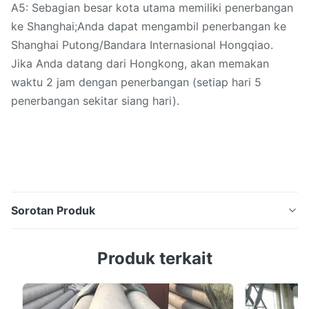
A5: Sebagian besar kota utama memiliki penerbangan
ke Shanghai;Anda dapat mengambil penerbangan ke
Shanghai Putong/Bandara Internasional Hongqiao.
Jika Anda datang dari Hongkong, akan memakan
waktu 2 jam dengan penerbangan (setiap hari 5
penerbangan sekitar siang hari).
Sorotan Produk
ASTM A335 P11 P22 P91 P9 P5 Tabung Baja Dinding
Produk terkait
Tebal Bulat dengan Permukaan Pasif Inspeksi dan Uji:
Inspeksi Komposisi Kimia, Uji Sifat Mekanik (Kekuatan
Tarik, Kekuatan Hasil, Perpanjangan, Pembakaran,