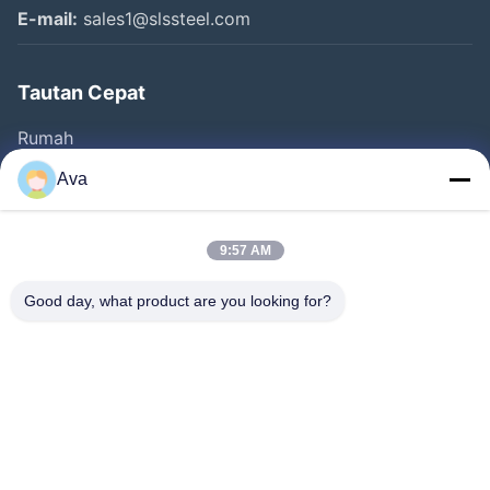
E-mail:
sales1@slssteel.com
Tautan Cepat
Rumah
Produk
Ava
Video
Tentang Kami
9:57 AM
Tur Pabrik
Good day, what product are you looking for?
Kontrol Kualitas
Hubungi Kami
Minta Kutipan
Berita