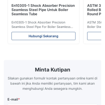
En10305-1 Shock Absorber Precision
ASTM 35 
Seamless Steel Pipe Untuk Boiler
Rolled Boi
Seamless Tube
Round Pip
En10305-1 Shock Absorber Precision
ASTM 35# 3
Seamless Steel Pipe For Boiler Seamless
Boiler Stee
Tube Seamless Precision steel tubes To be
Lehgth Its a
used in hydraulic system, automobile and
transportati
Hubungi Sekarang
precision machinery parts for cars and
fluid,Constr
cylinder. Product Name Seamless Steel
building in
Pipe Tube Material Q195, Q235, Q345;
industy,Petr
ASTM A53 GrA,GrB; STKM11,ST37,ST52,
Name Hot Ro
16Mn,etc. Length Length:Single random
Carbon Ste
length/Double random length 5m-
W.T 3.91mm
14m,5.8m,6m,10m-12m,12m or as
rolled/ Hot
Minta Kutipan
customer's actual requirys Standard JIS
5-12m as pe
G3466, EN 10219, GB/T 3094-2000,
Material 53
Silakan gunakan formulir kontak pertanyaan online kami di
Q235,
bawah ini jika Anda memiliki pertanyaan, tim kami akan
menghubungi Anda sesegera mungkin.
E-mail
*