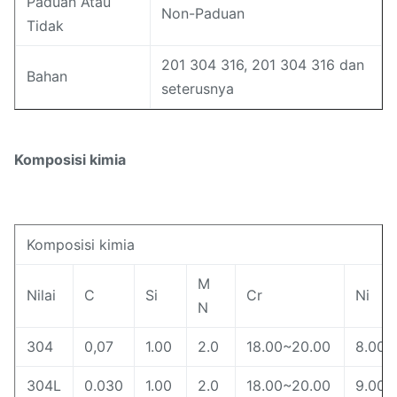
Paduan Atau
Non-Paduan
Tidak
201 304 316, 201 304 316 dan
Bahan
seterusnya
Komposisi kimia
Komposisi kimia
M
Nilai
C
Si
Cr
Ni
N
304
0,07
1.00
2.0
18.00~20.00
8.00~
304L
0.030
1.00
2.0
18.00~20.00
9.00~