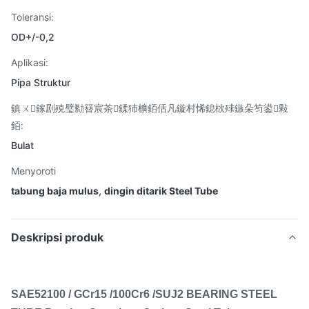
Toleransi:
OD+/-0,2
Aplikasi:
Pipa Struktur
鎮ㄨ鎵剧殑璧勬簮宸茶鍒犻櫎銆佸凡鏇村悕鎴栨殏鏃朵笉鍙敤
銆:
Bulat
Menyoroti
tabung baja mulus
,
dingin ditarik Steel Tube
Deskripsi produk
SAE52100 / GCr15 /100Cr6 /SUJ2 BEARING STEEL