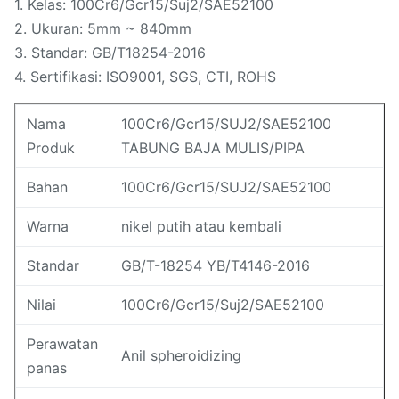
1. Kelas: 100Cr6/Gcr15/Suj2/SAE52100
2. Ukuran: 5mm ~ 840mm
3. Standar: GB/T18254-2016
4. Sertifikasi: ISO9001, SGS, CTI, ROHS
Nama
100Cr6/Gcr15/SUJ2/SAE52100
Produk
TABUNG BAJA MULIS/PIPA
Bahan
100Cr6/Gcr15/SUJ2/SAE52100
Warna
nikel putih atau kembali
Standar
GB/T-18254 YB/T4146-2016
Nilai
100Cr6/Gcr15/Suj2/SAE52100
Perawatan
Anil spheroidizing
panas