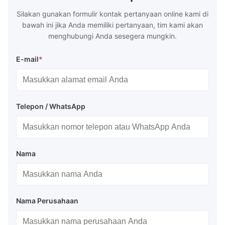
G3466, EN 10219, GB/T 3094-2000,
Material 53
Silakan gunakan formulir kontak pertanyaan online kami di
Q235,
bawah ini jika Anda memiliki pertanyaan, tim kami akan
menghubungi Anda sesegera mungkin.
E-mail
*
Telepon / WhatsApp
Nama
Nama Perusahaan