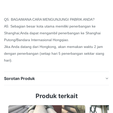
Q5: BAGAIMANA CARA MENGUNJUNGI PABRIK ANDA?
A5: Sebagian besar kota utama memiliki penerbangan ke
Shanghai;Anda dapat mengambil penerbangan ke Shanghai
Putong/Bandara Internasional Hongqiao.
Jika Anda datang dari Hongkong, akan memakan waktu 2 jam
dengan penerbangan (setiap hari 5 penerbangan sekitar siang
hari).
Sorotan Produk
Cold Rolled Hot Rolled 304 316 Stainless Steel Pipa
Produk terkait
Persegi Berongga / Tabung Tabung persegi stainless
steel adalah sejenis baja panjang berongga, karena
bagiannya persegi, disebut tabung persegi.Sejumlah