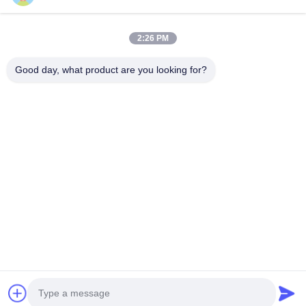
Video
Tentang Kami
2:26 PM
Tur Pabrik
Good day, what product are you looking for?
Kontrol Kualitas
Hubungi Kami
Minta Kutipan
Berita
Follow Us
©2013- WUXI SYLAITH SPECIAL STEEL CO.,LTD. Semua hak dilindungi.