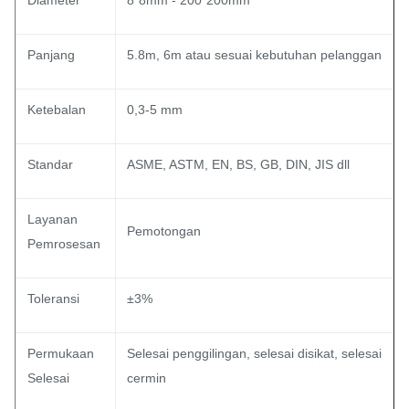
Diameter
8*8mm - 200*200mm
Panjang
5.8m, 6m atau sesuai kebutuhan pelanggan
Ketebalan
0,3-5 mm
Standar
ASME, ASTM, EN, BS, GB, DIN, JIS dll
Layanan
Pemotongan
Pemrosesan
Toleransi
±3%
Permukaan
Selesai penggilingan, selesai disikat, selesai
Selesai
cermin