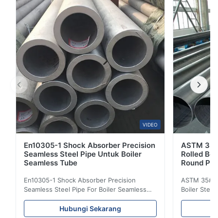
besar pipa digunakan untuk mengangkut cairan,
seperti minyak, gas alam, air, gas, uap, dll. ...
VIDEO
En10305-1 Shock Absorber Precision
ASTM 35 
Seamless Steel Pipe Untuk Boiler
Rolled Boi
Seamless Tube
Round Pip
En10305-1 Shock Absorber Precision
ASTM 35# 3
Seamless Steel Pipe For Boiler Seamless
Boiler Stee
Tube Seamless Precision steel tubes To be
Lehgth Its a
used in hydraulic system, automobile and
transportati
Hubungi Sekarang
precision machinery parts for cars and
fluid,Constr