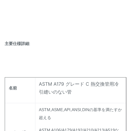
主要仕様詳細
:
ASTM A179 グレード C 熱交換管用冷
名前
引縫いのない管
ASTM,ASME,API,ANSI,DINの基準を満たすか
超える
ASTM A106/A179/A192/A210/A213/A519な