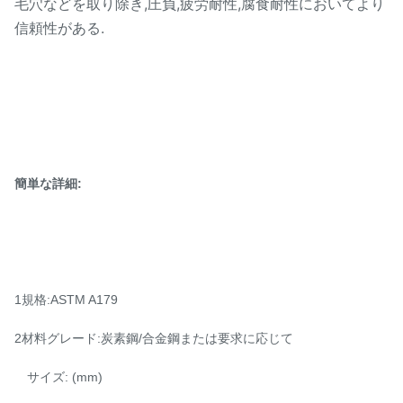
毛穴などを取り除き,圧負,疲労耐性,腐食耐性においてより
信頼性がある.
簡単な詳細:
1規格:ASTM A179
2材料グレード:炭素鋼/合金鋼または要求に応じて
サイズ: (mm)