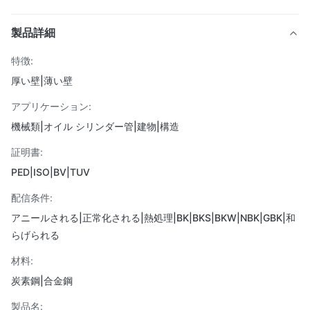
製品詳細
特徴:
厚い壁|薄い壁
アプリケーション:
機械類|オイル シリンダー管|建物|構造
証明書:
PED|ISO|BV|TUV
配信条件:
アニールされる|正常化される|熱処理|BK|BKS|BKW|NBK|GBK|和
らげられる
材料:
炭素鋼|合金鋼
製品名: