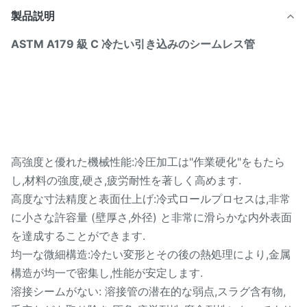
製品説明
ASTM A179 級 C 冷たい引き込みのシームレス管
高強度と優れた機械性能:冷圧加工は"作業硬化"をもたら
し,材料の強度,硬さ,疲労耐性を著しく高めます.
高度な寸法精度と表面仕上げ:冷式ロールプロセスは,非常
に小さな許容量 (壁厚さ,外径) と非常に滑らかな内外表面
を達成することができます.
均一な微細構造:冷たい変形とその後の熱処理により,金属
構造が均一で密集し,性能が安定します.
溶接シームがない: 溶接管の潜在的な弱点,スラグ含有物,