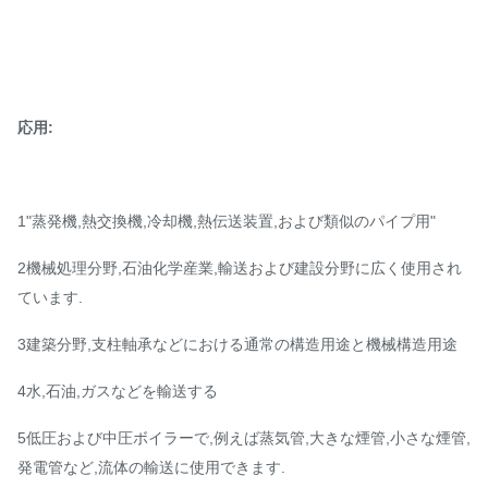
応用:
1"蒸発機,熱交換機,冷却機,熱伝送装置,および類似のパイプ用"
2機械処理分野,石油化学産業,輸送および建設分野に広く使用され
ています.
3建築分野,支柱軸承などにおける通常の構造用途と機械構造用途
4水,石油,ガスなどを輸送する
5低圧および中圧ボイラーで,例えば蒸気管,大きな煙管,小さな煙管,
発電管など,流体の輸送に使用できます.