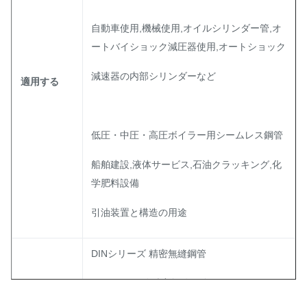
自動車使用,機械使用,オイルシリンダー管,オ
ートバイショック減圧器使用,オートショック
減速器の内部シリンダーなど
適用する
低圧・中圧・高圧ボイラー用シームレス鋼管
船舶建設,液体サービス,石油クラッキング,化
学肥料設備
引油装置と構造の用途
DINシリーズ 精密無縫鋼管
DIN シリーズ 精密無縫鋼管
事業範囲