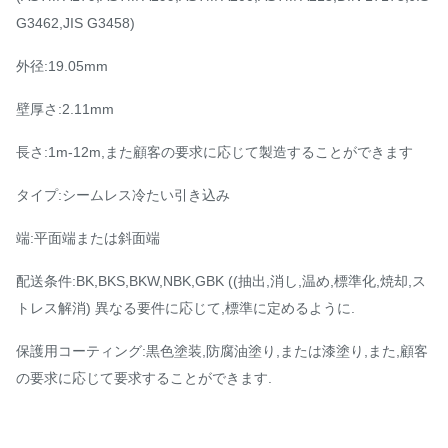
G3462,JIS G3458)
外径:19.05mm
壁厚さ:2.11mm
長さ:1m-12m,また顧客の要求に応じて製造することができます
タイプ:シームレス冷たい引き込み
端:平面端または斜面端
配送条件:BK,BKS,BKW,NBK,GBK ((抽出,消し,温め,標準化,焼却,ス
トレス解消) 異なる要件に応じて,標準に定めるように.
保護用コーティング:黒色塗装,防腐油塗り,または漆塗り,また,顧客
の要求に応じて要求することができます.