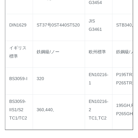
G3454
JIS
DIN1629
ST37号0ST440ST520
STB340,S
G3461
イギリス
鉄鋼級/ノー
欧州標準
鉄鋼級/ノ
標準
EN10216-
P195TR1/
BS3059-I
320
1
P265TR1/
BS3059-
EN10216-
195GH,P2
IIS1/S2
360,440,
2
P265GH
TC1/TC2
TC1,TC2