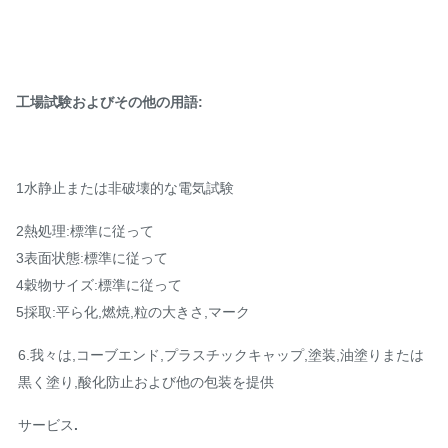
工場試験およびその他の用語:
1水静止または非破壊的な電気試験
2熱処理:標準に従って
3表面状態:標準に従って
4穀物サイズ:標準に従って
5採取:平ら化,燃焼,粒の大きさ,マーク
6.我々は,コーブエンド,プラスチックキャップ,塗装,油塗りまたは
黒く塗り,酸化防止および他の包装を提供
サービス
.