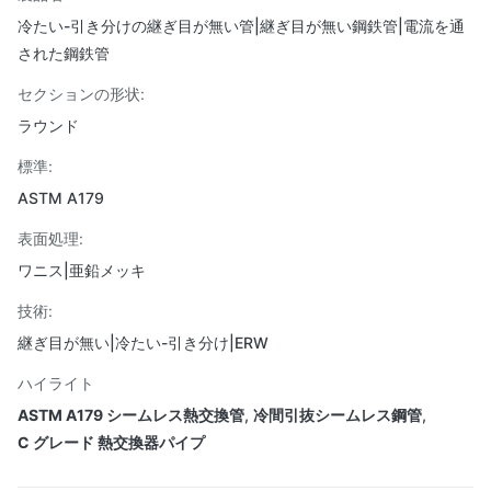
冷たい-引き分けの継ぎ目が無い管|継ぎ目が無い鋼鉄管|電流を通
された鋼鉄管
セクションの形状:
ラウンド
標準:
ASTM A179
表面処理:
ワニス|亜鉛メッキ
技術:
継ぎ目が無い|冷たい-引き分け|ERW
ハイライト
ASTM A179 シームレス熱交換管
,
冷間引抜シームレス鋼管
,
C グレード 熱交換器パイプ