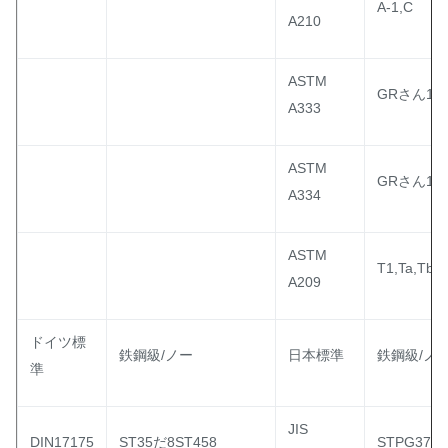
A-1,C
A210
ASTM
GRさん1GR
A333
ASTM
GRさん1GR
A334
ASTM
T1,Ta,Tb
A209
ドイツ標
鉄鋼級/ノー
日本標準
鉄鋼級/ノ
準
JIS
DIN17175
ST35だ8ST458
STPG370,