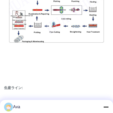
生産ライン:
Ava