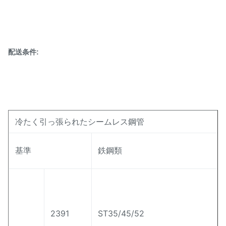
関連金属管のコーティングとガルバン化
防腐性のあるフォスフォリライラチューブ
配送条件:
外壁と内壁に酸化層がない
高圧下では漏れがない.
横切りや平坦化中にクラークはなく,
冷たく引っ張られたシームレス鋼管
冷たい曲線で歪みがない.
高精度 高潔度
メイン
特徴
基準
鉄鋼類
的な
優れた明るさ
冷たく抽出され,熱で完成した
高圧および高温での優れた性能
2391
ST35/45/52