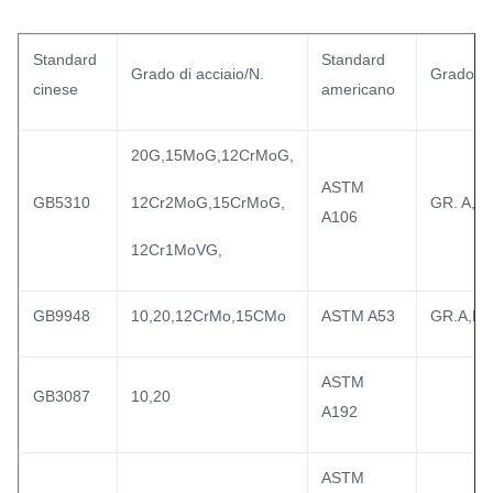
Standard
Standard
Grado di acciaio/N.
Grado di
cinese
americano
20G,15MoG,12CrMoG,
ASTM
GB5310
12Cr2MoG,15CrMoG,
GR. A,B,
A106
12Cr1MoVG,
GB9948
10,20,12CrMo,15CMo
ASTM A53
GR.A,B
ASTM
GB3087
10,20
A192
ASTM