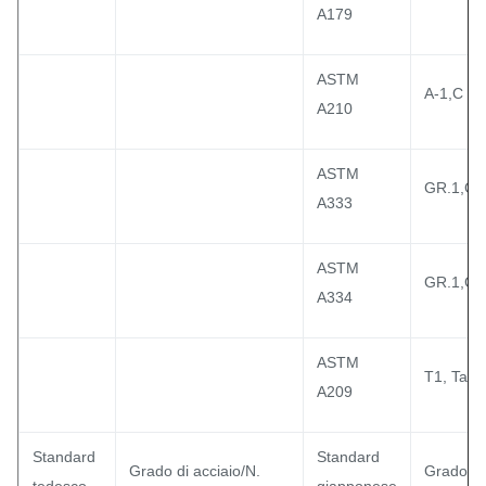
A179
ASTM
A-1,C
A210
ASTM
GR.1,G
A333
ASTM
GR.1,G
A334
ASTM
T1, Ta, 
A209
Standard
Standard
Grado di acciaio/N.
Grado di