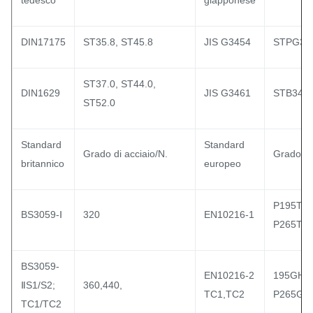
tedesco
giapponese
DIN17175
ST35.8, ST45.8
JIS G3454
STPG37
ST37.0, ST44.0,
DIN1629
JIS G3461
STB340,
ST52.0
Standard
Standard
Grado di acciaio/N.
Grado di
britannico
europeo
P195TR1
BS3059-Ⅰ
320
EN10216-1
P265TR
BS3059-
EN10216-2
195GH,
ⅡS1/S2;
360,440,
TC1,TC2
P265GH
TC1/TC2