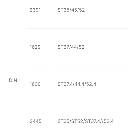
Finitura nera e zincatura a caldo
2391
ST35/45/52
Eccellente resistenza alla corrosione
1629
ST37/44/52
DIN
1630
ST37.4/44.4/52.4
2445
ST35/ST52/ST37.4//52.4