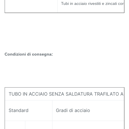
Tubi in acciaio rivestiti e zincati correl
Tubo fosforilato antiruggine
Nessuno strato di ossidazione sulle p
Nessuna perdita ad alta pressione;
Condizioni di consegna:
Nessuna rottura durante l'appiattimen
Nessuna distorsione dopo la piegatur
Elevata precisione e pulizia elevata;
Principale
caratteristica
TUBO IN ACCIAIO SENZA SALDATURA TRAFILATO A 
Eccellente luminosità
trafilato a freddo e rifinito a caldo
Standard
Gradi di acciaio
Prestazioni superiori per usi ad alta