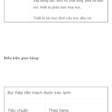
Xây dựng tàu, dịch vụ chất lỏng, phá vỡ dầu
mỏ, thiết bị phân bón hóa học,
Thiết bị và mục đích cấu trúc dầu rút.
DIN series cold drawn precision seamless
steel tubes Các ống thép không may chính
xác kéo lạnh
Phạm vi
DIN series cold rolled precision seamless
Điều kiện giao hàng:
kinh doanh
steel tubes (bơm thép không may chính xác)
Các ống thép phủ và kẽm liên quan
Bụi phosphorylated chống rỉ sét
Bụi thép liền mạch được kéo lạnh
Không có lớp oxy hóa trên các bức tường
bên ngoài và bên trong;
Tiêu chuẩn
Thép hạng