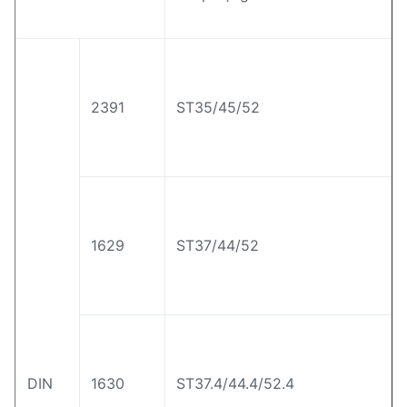
Không rò rỉ dưới áp suất cao;
Không có vết nứt khi phẳng và phẳng;
Không có biến dạng sau khi uốn cong lạnh;
2391
ST35/45/52
Trọng
Độ chính xác cao, độ sạch cao;
tâm
đặc
Độ sáng tuyệt vời
trưng
được kéo lạnh và hoàn thành nóng
1629
ST37/44/52
Hiệu suất vượt trội cho áp suất cao và nhiệt
độ sử dụng
Xét màu đen và mạ nóng
Chống ăn mòn tuyệt vời
DIN
1630
ST37.4/44.4/52.4