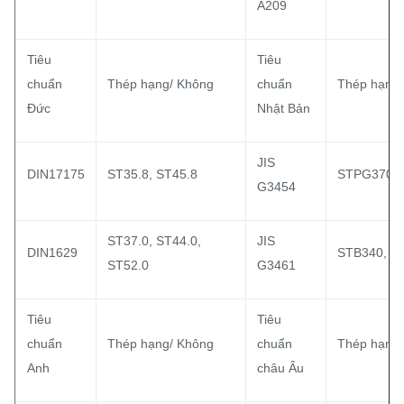
A209
Tiêu
Tiêu
chuẩn
Thép hạng/ Không
chuẩn
Thép hạng/
Đức
Nhật Bản
JIS
DIN17175
ST35.8, ST45.8
STPG370,
G3454
ST37.0, ST44.0,
JIS
DIN1629
STB340, S
ST52.0
G3461
Tiêu
Tiêu
chuẩn
Thép hạng/ Không
chuẩn
Thép hạng/
Anh
châu Âu