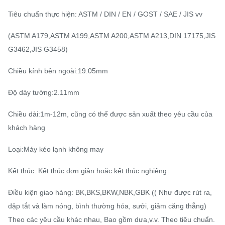
Tiêu chuẩn thực hiện: ASTM / DIN / EN / GOST / SAE / JIS vv
(ASTM A179,ASTM A199,ASTM A200,ASTM A213,DIN 17175,JIS
G3462,JIS G3458)
Chiều kính bên ngoài:19.05mm
Độ dày tường:2.11mm
Chiều dài:1m-12m, cũng có thể được sản xuất theo yêu cầu của
khách hàng
Loại:Máy kéo lạnh không may
Kết thúc: Kết thúc đơn giản hoặc kết thúc nghiêng
Điều kiện giao hàng: BK,BKS,BKW,NBK,GBK (( Như được rút ra,
dập tắt và làm nóng, bình thường hóa, sưởi, giảm căng thẳng)
Theo các yêu cầu khác nhau, Bao gồm dưa,v.v. Theo tiêu chuẩn.