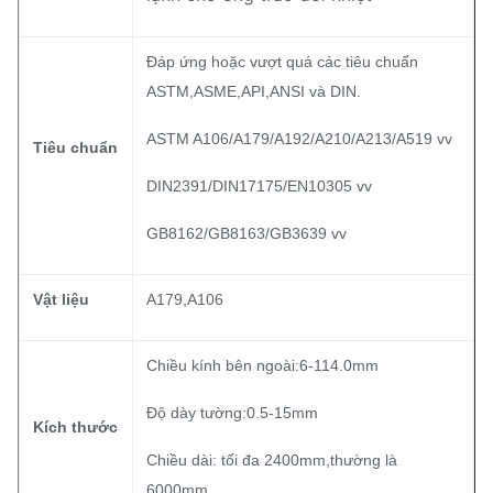
Đáp ứng hoặc vượt quá các tiêu chuẩn
ASTM,ASME,API,ANSI và DIN.
ASTM A106/A179/A192/A210/A213/A519 vv
Tiêu chuẩn
DIN2391/DIN17175/EN10305 vv
GB8162/GB8163/GB3639 vv
Vật liệu
A179,A106
Chiều kính bên ngoài:6-114.0mm
Độ dày tường:0.5-15mm
Kích thước
Chiều dài: tối đa 2400mm,thường là
6000mm