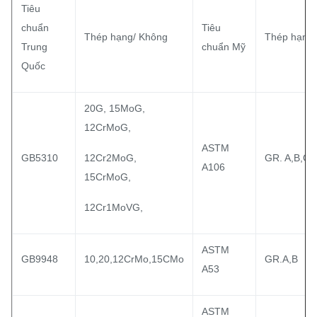
Tiêu
chuẩn
Tiêu
Thép hạng/ Không
Thép hạng/
Trung
chuẩn Mỹ
Quốc
20G, 15MoG,
12CrMoG,
ASTM
GB5310
12Cr2MoG,
GR. A,B,C
A106
15CrMoG,
12Cr1MoVG,
ASTM
GB9948
10,20,12CrMo,15CMo
GR.A,B
A53
ASTM