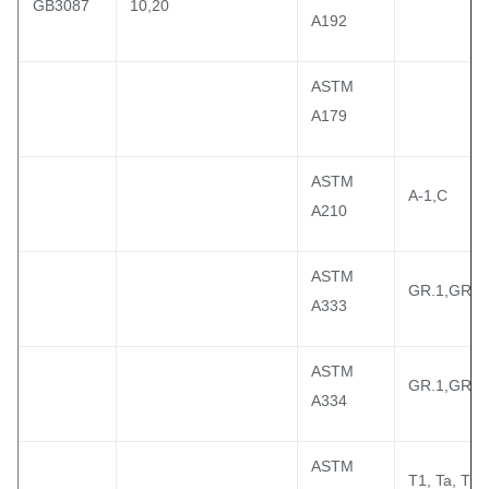
GB3087
10,20
A192
ASTM
A179
ASTM
A-1,C
A210
ASTM
GR.1,GR3
A333
ASTM
GR.1,GR3
A334
ASTM
T1, Ta, Tb