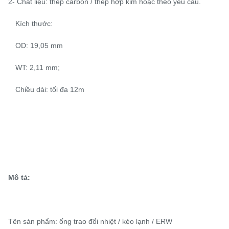
2- Chất liệu: thép carbon / thép hợp kim hoặc theo yêu cầu.
Kích thước:
OD: 19,05 mm
WT: 2,11 mm;
Chiều dài: tối đa 12m
Mô tả:
Tên sản phẩm: ống trao đổi nhiệt / kéo lạnh / ERW