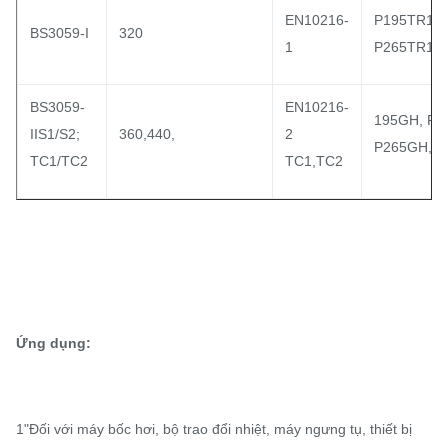
EN10216-
P195TR1/T
BS3059-I
320
1
P265TR1/
BS3059-
EN10216-
195GH, P2
IIS1/S2;
360,440,
2
P265GH,
TC1/TC2
TC1,TC2
Ứng dụng:
1"Đối với máy bốc hơi, bộ trao đổi nhiệt, máy ngưng tụ, thiết bị