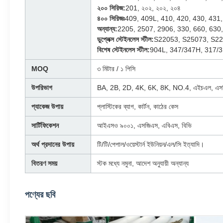
২০০ সিরিজ:
201, ২০২, ২০২, ২০৪
৪০০ সিরিজঃ
409, 409L, 410, 420, 430, 431,
অন্যান্য:
2205, 2507, 2906, 330, 660, 630,
ডুপ্লেক্স স্টেইনলেস স্টীল:
S22053, S25073, S22
বিশেষ স্টেইনলেস স্টীল:
904L, 347/347H, 317/3
MOQ
৩ মিটার / ১ পিসি
উপরিভাগ
BA, 2B, 2D, 4K, 6K, 8K, NO.4, এইচএল, এস
প্যাকেজ উপায়
প্লাস্টিকের ব্যাগ, কার্টন, কাঠের কেস
সার্টিফিকেশন
আইএসও ৯০০১, এসজিএস, এবিএস, বিভি
অর্থ প্রদানের উপায়
টি/টি/পেপাল/ওয়েস্টার্ন ইউনিয়ন/এল/সি ইত্যাদি।
বিতরণ সময়
স্টক মধ্যে নমুনা, আদেশ অনুযায়ী অন্যান্য
পণ্যের ছবি