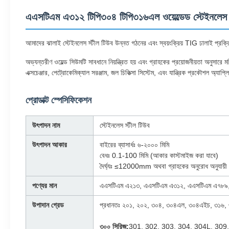
এএসটিএম এ৩১২ টিপি৩০৪ টিপি৩১৬এল ওয়েল্ডেড স্টেইনলেস স
আমাদের ঝালাই স্টেইনলেস স্টীল টিউব উন্নত গঠনের এবং স্বয়ংক্রিয় TIG ঢালাই প্রক্রিয়ার
অভ্যন্তরীণ ওয়েল্ড সিউমটি সাবধানে নিয়ন্ত্রিত হয় এবং গ্রাহকের প্রয়োজনীয়তা অনুসারে ম
এক্সচেঞ্জার, পেট্রোকেমিক্যাল সরঞ্জাম, জল চিকিত্সা সিস্টেম, এবং যান্ত্রিক প্রকৌশল অ্যাপ
প্রোডাক্ট স্পেসিফিকেশন
উৎপাদন নাম
স্টেইনলেস স্টীল টিউব
উৎপাদন আকার
বাইরের ব্যাসার্ধঃ ৬-২০০০ মিমি
বেধঃ 0.1-100 মিমি (আকার কাস্টমাইজ করা যাবে)
দৈর্ঘ্যঃ ≤12000mm অথবা গ্রাহকের অনুরোধ অনুযায়ী
পণ্যের মান
এএসটিএম এ২১৩, এএসটিএম এ৩১২, এএসটিএম এ৭৮৯
উপাদান গ্রেড
প্রধানতঃ ২০১, ২০২, ৩০৪, ৩০৪এল, ৩০৪এইচ, ৩১৬
৩০০ সিরিজ:
301, 302, 303, 304, 304L, 309