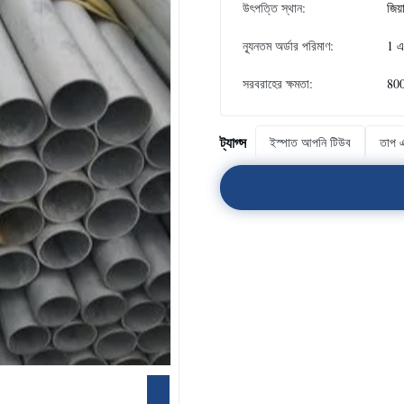
উৎপত্তি স্থান:
জিয়
ন্যূনতম অর্ডার পরিমাণ:
1 এ
সরবরাহের ক্ষমতা:
800
ট্যাগ্স
ইস্পাত আপনি টিউব
তাপ এ