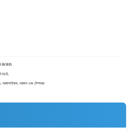
O ROHS
316/L
ড, নরমালাইজড, নরমাল এবং টেম্পারড