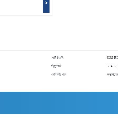
>
সার্টিফিকেট:
SGS IS
স্ট্যান্ডার্ড:
304/L, 
ডেলিভারি শর্ত:
অ্যানিলে