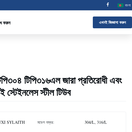
বাংলা
োধ করুন
এখনই জিজ্ঞাসা করুন
ি৩০৪ টিপি৩১৬এল জারা প্রতিরোধী এবং
াই স্টেইনলেস স্টীল টিউব
XI SYLAITH
মডেল নম্বর:
304/L, 316/L