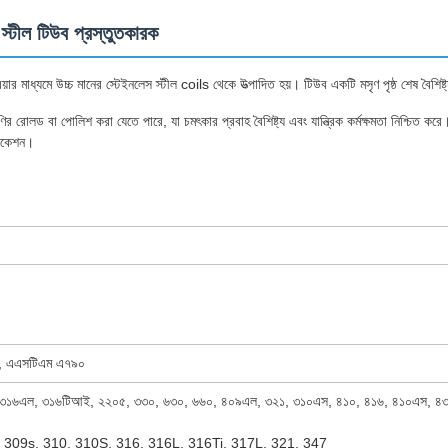
্টীল টিউব প্রস্তুতকারক
 মাধ্যমে উচ্চ মানের স্টেইনলেস স্টীল coils থেকে উত্পাদিত হয়। টিউব একটি মসৃণ পৃষ্ঠ শেষ বৈশিষ্ট্
ণির রোলড বা পোলিশ করা যেতে পারে, যা চমৎকার প্রবাহ বৈশিষ্ট্য এবং যান্ত্রিক কর্মক্ষমতা নিশ্চিত করে।
্লিকেশন।
, এএসটিএম এ৭৯০
, ৩১৬এল, ৩১৬টিআই, ২২০৫, ৩৩০, ৬৩০, ৬৬০, ৪০৯এল, ৩২১, ৩১০এস, ৪১০, ৪১৬, ৪১০এস, ৪
, 309s, 310, 310S, 316, 316L, 316Ti, 317L, 321, 347