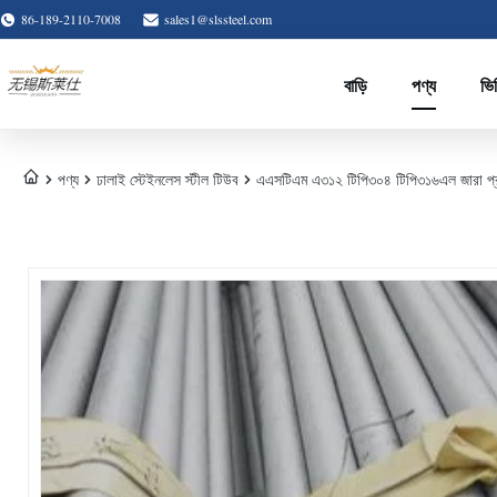
86-189-2110-7008
sales1@slssteel.com
বাড়ি
পণ্য
ভি
পণ্য
ঢালাই স্টেইনলেস স্টীল টিউব
এএসটিএম এ৩১২ টিপি৩০৪ টিপি৩১৬এল জারা প্রতি