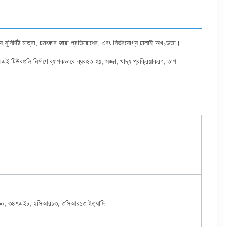
য,সুনির্দিষ্ট মাত্রা, চমৎকার জারা প্রতিরোধের, এবং নির্ভরযোগ্য ঢালাই অখণ্ডতা।
এই টিউবগুলি নির্মাণে ব্যাপকভাবে ব্যবহৃত হয়, সজ্জা, খাদ্য প্রক্রিয়াকরণ, তাপ
৩০, ৩৪৭এইচ, ২সিআর১৩, ৩সিআর১৩ ইত্যাদি