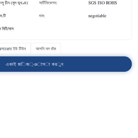
াংসু চীন (মূল ভূখণ্ড)
সার্টিফিকেশন:
SGS ISO ROHS
ম.টি
দাম:
negotiable
 মিটি/মাস
ক্সচেঞ্জার ইউ টিউব
আপনি নল বাঁক
এ
খ
ন
ই
জ
ি
জ
্
ঞ
া
স
া
ক
র
ু
ন