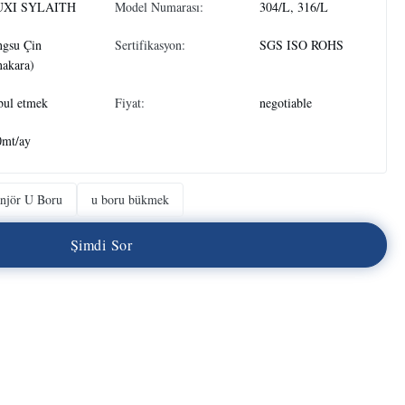
XI SYLAITH
Model Numarası:
304/L, 316/L
ngsu Çin
Sertifikasyon:
SGS ISO ROHS
akara)
bul etmek
Fiyat:
negotiable
0mt/ay
njör U Boru
u boru bükmek
Ş
i
m
d
i
S
o
r