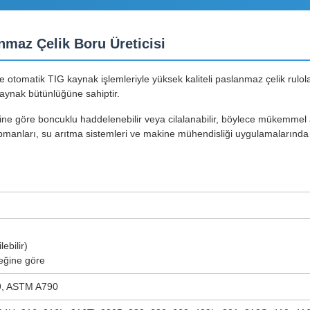
maz Çelik Boru Üreticisi
e otomatik TIG kaynak işlemleriyle yüksek kaliteli paslanmaz çelik rulo
aynak bütünlüğüne sahiptir.
lerine göre boncuklu haddelenebilir veya cilalanabilir, böylece mükemmel
ipmanları, su arıtma sistemleri ve makine mühendisliği uygulamalarında 
ebilir)
eğine göre
, ASTM A790