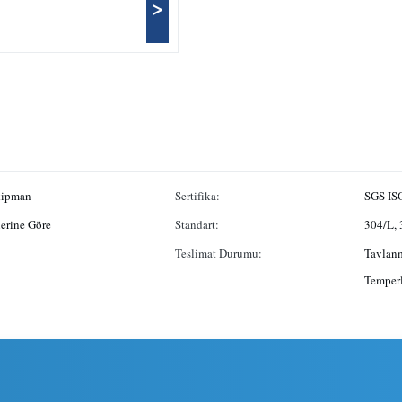
>
ekipman
Sertifika:
SGS IS
erine Göre
Standart:
304/L, 
Teslimat Durumu:
Tavlanm
Temper