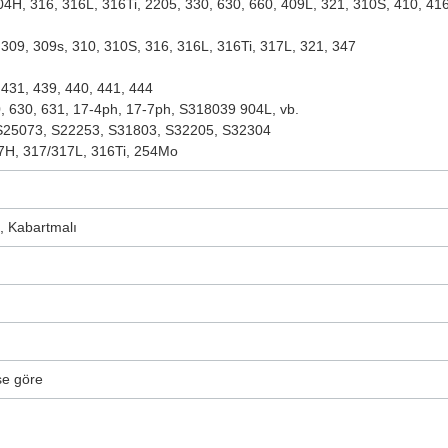
04H, 316, 316L, 316Ti, 2205, 330, 630, 660, 409L, 321, 310S, 410, 41
 309, 309s, 310, 310S, 316, 316L, 316Ti, 317L, 321, 347
 431, 439, 440, 441, 444
, 630, 631, 17-4ph, 17-7ph, S318039 904L, vb.
S25073, S22253, S31803, S32205, S32304
7H, 317/317L, 316Ti, 254Mo
, Kabartmalı
şe göre