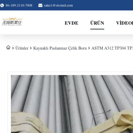
86-189-2110-7008
sales1@slssteel.com
EVDE
ÜRÜN
VIDEO
Ürünler
Kaynaklı Paslanmaz Çelik Boru
ASTM A312 TP304 TP316L