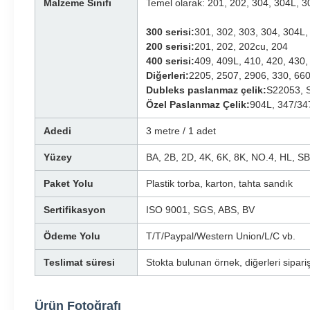
Malzeme Sınıfı
Temel olarak: 201, 202, 304, 304L, 3
300 serisi:
301, 302, 303, 304, 304L,
200 serisi:
201, 202, 202cu, 204
400 serisi:
409, 409L, 410, 420, 430,
Diğerleri:
2205, 2507, 2906, 330, 660
Dubleks paslanmaz çelik:
S22053, 
Özel Paslanmaz Çelik:
904L, 347/34
Adedi
3 metre / 1 adet
Yüzey
BA, 2B, 2D, 4K, 6K, 8K, NO.4, HL, SB
Paket Yolu
Plastik torba, karton, tahta sandık
Sertifikasyon
ISO 9001, SGS, ABS, BV
Ödeme Yolu
T/T/Paypal/Western Union/L/C vb.
Teslimat süresi
Stokta bulunan örnek, diğerleri sipari
Ürün Fotoğrafı