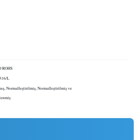
O ROHS
316/L
ış, Normalleştirilmiş, Normalleştirilmiş ve
lenmiş