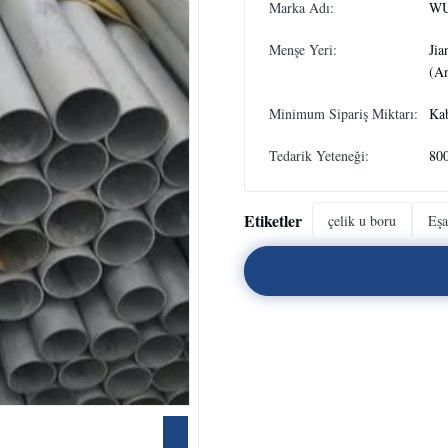
Marka Adı:
WU
Menşe Yeri:
Jia
(An
Minimum Sipariş Miktarı:
Ka
Tedarik Yeteneği:
80
Etiketler
çelik u boru
Eşa