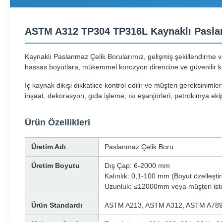
ASTM A312 TP304 TP316L Kaynaklı Paslan
Kaynaklı Paslanmaz Çelik Borularımız, gelişmiş şekillendirme v
hassas boyutlara, mükemmel korozyon direncine ve güvenilir k
İç kaynak dikişi dikkatlice kontrol edilir ve müşteri gereksinim
inşaat, dekorasyon, gıda işleme, ısı eşanjörleri, petrokimya ek
Ürün Özellikleri
Üretim Adı
Paslanmaz Çelik Boru
Üretim Boyutu
Dış Çap: 6-2000 mm
Kalınlık: 0,1-100 mm (Boyut özelleştiril
Uzunluk: ≤12000mm veya müşteri ist
Ürün Standardı
ASTM A213, ASTM A312, ASTM A789