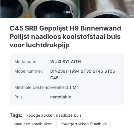
C45 SRB Gepolijst H9 Binnenwand
Polijst naadloos koolstofstaal buis
voor luchtdrukpijp
Merknaam:
WUXI SYLAITH
Modelnummer:
DIN2391-1994 ST35 ST45 ST55
C45
Minimale bestelhoeveelheid:
1 MT
Prijs:
negotiable
Tags:
koudgetrokken naadloze buis
naadloze staalbuizen
Koudgetrokken Staalbuis