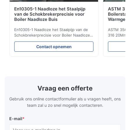
En10305-1 Naadloze het Staalpijp
ASTM 35# 
van de Schokbrekerprecisie voor
Boilersta
Boiler Naadloze Buis
Warmgewa
Pijp 6M L
En10305-1 Naadloze het Staalpijp van de
ASTM 35# 30
Schokbrekerprecisie voor Boiler Naadloze
316 20MnG 
Buis De naadloze buizen van het
Ronde Pijp 
Precisiestaal Om in hydraulisch systeem,
omvatten ver
Contact opnemen
auto en de delen van precisiemachines
Bouw, Elekt
voor auto's en cilinder worden gebruikt.
industy, Ch
Productnaam De naadloze Buis van de
Verkeer, en
Staalpijp Materiaal Q195, Q235...
warmgewalst
Vraag een offerte
Gebruik ons online contactformulier als u vragen heeft, ons
team zal u zo snel mogelijk contacteren.
E-mail
*