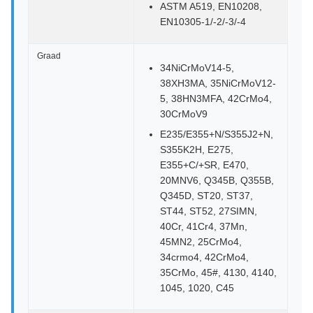
ASTM A519, EN10208,
EN10305-1/-2/-3/-4
Graad
34NiCrMoV14-5,
38XH3MA, 35NiCrMoV12-
5, 38HN3MFA, 42CrMo4,
30CrMoV9
E235/E355+N/S355J2+N,
S355K2H, E275,
E355+C/+SR, E470,
20MNV6, Q345B, Q355B,
Q345D, ST20, ST37,
ST44, ST52, 27SIMN,
40Cr, 41Cr4, 37Mn,
45MN2, 25CrMo4,
34crmo4, 42CrMo4,
35CrMo, 45#, 4130, 4140,
1045, 1020, C45