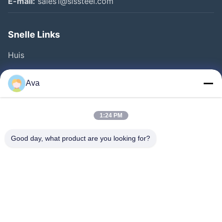
E-mail:
sales1@slssteel.com
Snelle Links
Huis
Producten
Ava
Video's
Over Ons
1:24 PM
Fabriekstocht
Good day, what product are you looking for?
Kwaliteitscontrole
Neem Contact Met Ons Op
Vraag Een Offerte
Nieuws