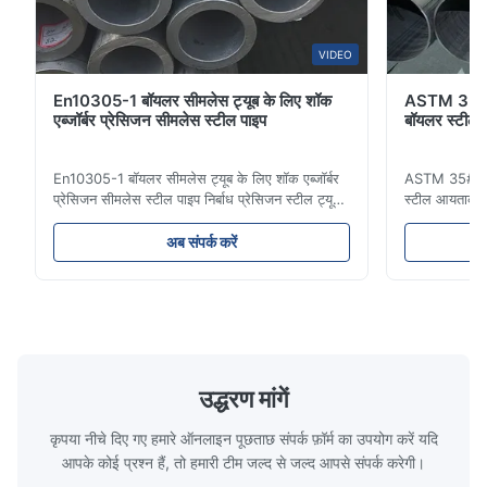
VIDEO
En10305-1 बॉयलर सीमलेस ट्यूब के लिए शॉक
ASTM 35# 
एब्जॉर्बर प्रेसिजन सीमलेस स्टील पाइप
बॉयलर स्टील
En10305-1 बॉयलर सीमलेस ट्यूब के लिए शॉक एब्जॉर्बर
ASTM 35# 30
प्रेसिजन सीमलेस स्टील पाइप निर्बाध प्रेसिजन स्टील ट्यूब
स्टील आयताकार 
कारों और सिलेंडर के लिए हाइड्रोलिक सिस्टम,
तेल, गैस या द्रव
ऑटोमोबाइल और सटीक मशीनरी भागों में उपयोग किया जाना
रासायनिक उद्यो
अब संपर्क करें
है। प्रोडक्ट का नाम निर्बाध स्टील पाइप ट्यूब सामग्री
शामिल है। उत्पा
Q195, Q235, Q345;एएसटीएम ए53 जीआरए,
सीमलेस कार्बन
जीआरबी...
मि...
उद्धरण मांगें
कृपया नीचे दिए गए हमारे ऑनलाइन पूछताछ संपर्क फ़ॉर्म का उपयोग करें यदि
आपके कोई प्रश्न हैं, तो हमारी टीम जल्द से जल्द आपसे संपर्क करेगी।