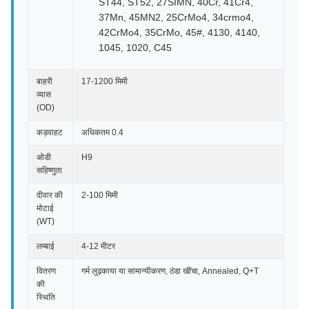
ST44, ST52, 27SIMN, 40Cr, 41Cr4,
37Mn, 45MN2, 25CrMo4, 34crmo4,
42CrMo4, 35CrMo, 45#, 4130, 4140,
1045, 1020, C45
बाहरी
17-1200 मिमी
व्यास
(OD)
कड़वाहट
अधिकतम 0.4
ओडी
H9
सहिष्णुता
दीवार की
2-100 मिमी
मोटाई
(WT)
लम्बाई
4-12 मीटर
वितरण
गर्म लुढ़काया या सामान्यीकरण, ठंडा खींचा, Annealed, Q+T
की
स्थिति