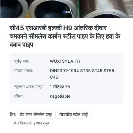
सी45 एसआरबी हलकी H9 आंतरिक दीवार
चमकाने सीमलेस कार्बन स्टील पाइप के लिए हवा के
दबाव पाइप
ब्रांड नाम:
WUXI SYLAITH
मॉडल संख्या:
DIN2391-1994 ST35 ST45 ST55
C45
न्यूनतम आदेश मात्रा:
1 मीट्रिक टन
कीमत:
negotiable
टैग:
ठंड तैयार सीमलेस ट्यूब
जोड़रहित स्टील ट्यूबें
शीत निकालके इस्पात ट्यूब