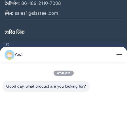
टेलीफोन:
86-189-2110-7008
ईमेल:
sales1@slssteel.com
त्वरित लिंक
घर
उत्पाद
Ava
वीडियो
हमारे बारे में
4:50 AM
कारखाने का दौरा
Good day, what product are you looking for?
गुणवत्ता नियंत्रण
हमसे संपर्क करें
उद्धरण मांगें
समाचार