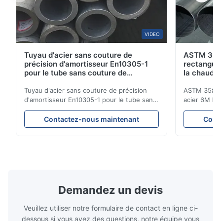
VIDEO
Tuyau d'acier sans couture de
ASTM 35#
précision d'amortisseur En10305-1
rectangula
pour le tube sans couture de
la chaudi
chaudière
chaud
Tuyau d'acier sans couture de précision
ASTM 35# 30
d'amortisseur En10305-1 pour le tube sans
acier 6M Le
couture de chaudière Tubes en acier de
20MnG lamin
précision sans couture Pour être employé
incluent le 
Contactez-nous maintenant
Cont
dans des pièces de circuit hydraulique,
chimique de 
d'automobile et de machines de précision
de construct
pour les voitures et le cylindre. Nom de
de bâtiment,
produit Tube ...
produit Tuya
Demandez un devis
Veuillez utiliser notre formulaire de contact en ligne ci-
dessous si vous avez des questions, notre équipe vous