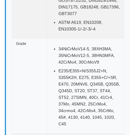
GOST8731/32, DIN1629/2448,
DIN17175, GB18248, GB17396,
GBT3077
ASTM A519, EN10208,
EN10305-1/-2/-3/-4
Grade
34NiCrMoV14-5, 38XH3MA,
35NiCrMoV12-5, 38HN3MFA,
42CrMo4, 30CrMoV9
E235/E355+N/S355J2+N,
S355K2H, E275, E355+C/+SR,
E470, 20MNV6, Q345B, Q355B,
Q345D, ST20, ST37, ST44,
ST52, 27SIMN, 40Cr, 41Cr4,
37Mn, 45MN2, 25CrMo4,
34crmo4, 42CrMo4, 35CrMo,
45#, 4130, 4140, 1045, 1020,
C45