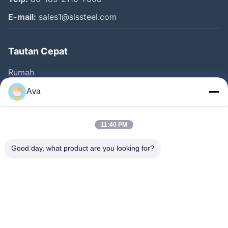
E-mail:
sales1@slssteel.com
Tautan Cepat
Rumah
Produk
Ava
Video
Tentang Kami
11:40 PM
Tur Pabrik
Good day, what product are you looking for?
Kontrol Kualitas
Hubungi Kami
Minta Kutipan
Berita