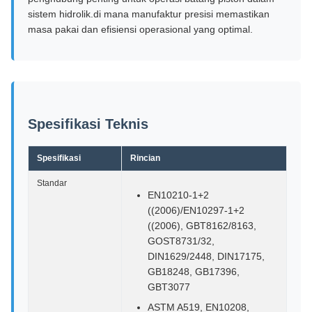
sistem hidrolik.di mana manufaktur presisi memastikan
masa pakai dan efisiensi operasional yang optimal.
Spesifikasi Teknis
Spesifikasi
Rincian
Standar
EN10210-1+2
((2006)/EN10297-1+2
((2006), GBT8162/8163,
GOST8731/32,
DIN1629/2448, DIN17175,
GB18248, GB17396,
GBT3077
ASTM A519, EN10208,