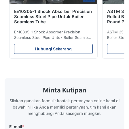
En10305-1 Shock Absorber Precision
ASTM 35 
Seamless Steel Pipe Untuk Boiler
Rolled Boi
Seamless Tube
Round Pip
En10305-1 Shock Absorber Precision
ASTM 35 # 
Seamless Steel Pipe Untuk Boiler Seamless
Boiler Stee
Tube Tabung baja presisi mulus Untuk
Lehgth Aplik
digunakan dalam sistem hidrolik, mobil dan
minyak, gas 
Hubungi Sekarang
suku cadang mesin presisi untuk mobil dan
Industri ban
silinder. Nama Produk Tabung Pipa Baja
Perminyakan
Mulus Bahan Q195, Q235, Q345;ASTM A53
Hot Rolled /
Gra, GrB;STKM11, ST37, ...
Karbon Seam
Minta Kutipan
Silakan gunakan formulir kontak pertanyaan online kami di
bawah ini jika Anda memiliki pertanyaan, tim kami akan
menghubungi Anda sesegera mungkin.
E-mail
*