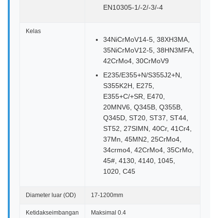
EN10305-1/-2/-3/-4
Kelas
34NiCrMoV14-5, 38XH3MA,
35NiCrMoV12-5, 38HN3MFA,
42CrMo4, 30CrMoV9
E235/E355+N/S355J2+N,
S355K2H, E275,
E355+C/+SR, E470,
20MNV6, Q345B, Q355B,
Q345D, ST20, ST37, ST44,
ST52, 27SIMN, 40Cr, 41Cr4,
37Mn, 45MN2, 25CrMo4,
34crmo4, 42CrMo4, 35CrMo,
45#, 4130, 4140, 1045,
1020, C45
Diameter luar (OD)
17-1200mm
Ketidakseimbangan
Maksimal 0.4