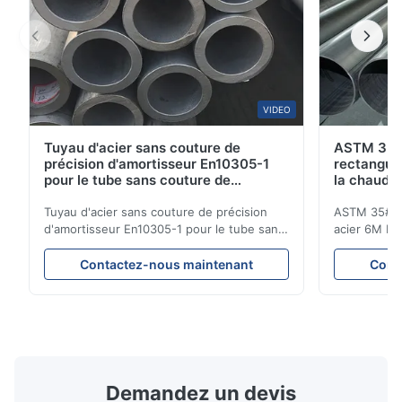
VIDEO
Tuyau d'acier sans couture de
ASTM 35#
précision d'amortisseur En10305-1
rectangula
pour le tube sans couture de
la chaudi
chaudière
chaud
Tuyau d'acier sans couture de précision
ASTM 35# 30
d'amortisseur En10305-1 pour le tube sans
acier 6M Le
couture de chaudière Tubes en acier de
20MnG lamin
précision sans couture Pour être employé
incluent le 
Contactez-nous maintenant
Cont
dans des pièces de circuit hydraulique,
chimique de 
d'automobile et de machines de précision
de construct
pour les voitures et le cylindre. Nom de
de bâtiment,
produit Tube ...
produit Tuya
Demandez un devis