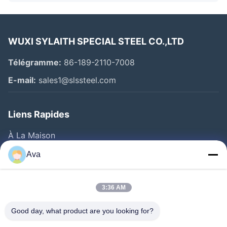
WUXI SYLAITH SPECIAL STEEL CO.,LTD
Télégramme:
86-189-2110-7008
E-mail:
sales1@slssteel.com
Liens Rapides
À La Maison
Produits
Ava
Vidéos
À Propos De Nous
3:36 AM
Visite De L'usine
Good day, what product are you looking for?
Contrôle De La Qualité