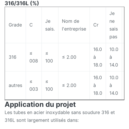
316/316L (%)
Je
J
Je
Nom de
ne
v
Grade
C
Cr
sais.
l'entreprise
sais
e
pas
p
16.0
10.0
2
≤
≤
316
≤ 2.00
à
à
à
008
100
18.0
14.0
3
16.0
10.0
2
≤
≤
autres
≤ 2.00
à
à
à
003
100
18.0
14.0
3
Application du projet
Les tubes en acier inoxydable sans soudure 316 et
316L sont largement utilisés dans: