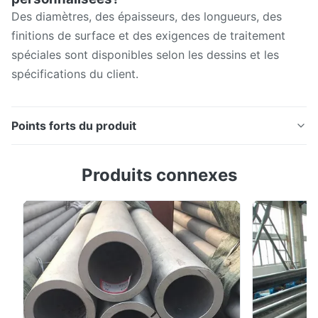
Des diamètres, des épaisseurs, des longueurs, des
finitions de surface et des exigences de traitement
spéciales sont disponibles selon les dessins et les
spécifications du client.
Points forts du produit
Arrêter la défaillance de la rouille avec ASTM A240
Produits connexes
316L tube en acier inoxydable sans soudure pour le
service maritime et chimique Vue d'ensemble du
produit Les tubes en acier inoxydable sans soudure
laminés à chaud ASTM A240 316/316L sont des tubes
en acier inoxydable haut de gamme résistant à la ...