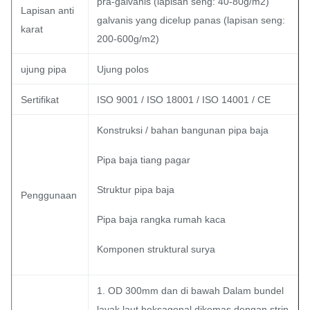
pra-galvanis (lapisan seng: 40-80g/m2)
Lapisan anti
galvanis yang dicelup panas (lapisan seng:
karat
200-600g/m2)
ujung pipa
Ujung polos
Sertifikat
ISO 9001 / ISO 18001 / ISO 14001 / CE
Konstruksi / bahan bangunan pipa baja
Pipa baja tiang pagar
Struktur pipa baja
Penggunaan
Pipa baja rangka rumah kaca
Komponen struktural surya
1. OD 300mm dan di bawah Dalam bundel
layak laut heksagonal dikemas dengan strip