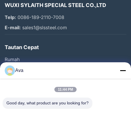
WUXI SYLAITH SPECIAL STEEL CO.,LTD
Telp:
0086-189-2110-7008
E-mail:
sales1@slssteel.com
Tautan Cepat
Rumah
Produk
Ava
Video
Tentang Kami
11:44 PM
Tur Pabrik
Good day, what product are you looking for?
Kontrol Kualitas
Hubungi Kami