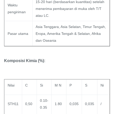
15-20 hari (berdasarkan kuantitas) setelah
Waktu
menerima pembayaran di muka oleh T/T
pengiriman
atau LC.
Asia Tenggara, Asia Selatan, Timur Tengah,
Pasar utama
Eropa, Amerika Tengah & Selatan, Afrika
dan Oseania
Komposisi Kimia (%):
Nilai
C
Si
M N
P
S
Ni
0.10-
STH11
0,50
1.80
0,035
0,035
/
0.35