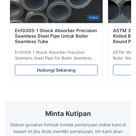
VIDEO
En10305-1 Shock Absorber Precision
ASTM 35 
Seamless Steel Pipe Untuk Boiler
Rolled Boi
Seamless Tube
Round Pip
En10305-1 Shock Absorber Precision
ASTM 35# 3
Seamless Steel Pipe For Boiler Seamless
Boiler Stee
Tube Seamless Precision steel tubes To be
Lehgth Its a
used in hydraulic system, automobile and
transportati
Hubungi Sekarang
precision machinery parts for cars and
fluid,Constr
cylinder. Product Name Seamless Steel
building in
Pipe Tube Material Q195, Q235, Q345;
industy,Petr
ASTM A53 GrA,GrB; STKM11,ST37,ST52,
Name Hot Ro
16Mn,etc. Length Length:Single random
Carbon Ste
length/Double random length 5m-
W.T 3.91mm
14m,5.8m,6m,10m-12m,12m or as
rolled/ Hot
Minta Kutipan
customer's actual requirys Standard JIS
5-12m as pe
G3466, EN 10219, GB/T 3094-2000,
Material 53
Silakan gunakan formulir kontak pertanyaan online kami di
Q235,
bawah ini jika Anda memiliki pertanyaan, tim kami akan