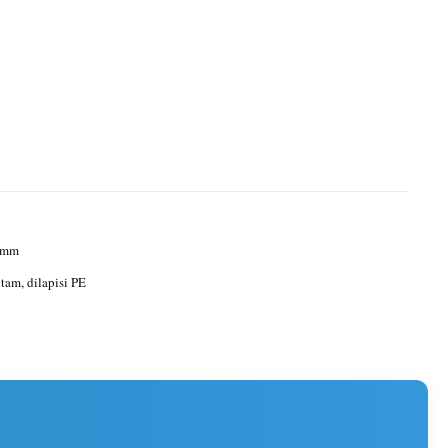
0 mm
itam, dilapisi PE