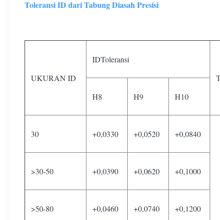
Toleransi ID dari Tabung Diasah Presisi
IDToleransi
UKURAN ID
T
H8
H9
H10
30
+0,0330
+0,0520
+0,0840
>30-50
+0,0390
+0,0620
+0,1000
>50-80
+0,0460
+0,0740
+0,1200