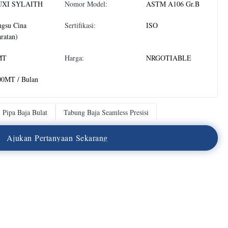
XI SYLAITH
Nomor Model:
ASTM A106 Gr.B
ngsu Cina
Sertifikasi:
ISO
ratan)
MT
Harga:
NRGOTIABLE
00MT / Bulan
Pipa Baja Bulat
Tabung Baja Seamless Presisi
A
j
u
k
a
n
P
e
r
t
a
n
y
a
a
n
S
e
k
a
r
a
n
g