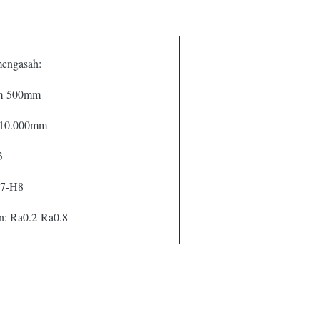
engasah:
m-500mm
 10.000mm
3
H7-H8
n: Ra0.2-Ra0.8