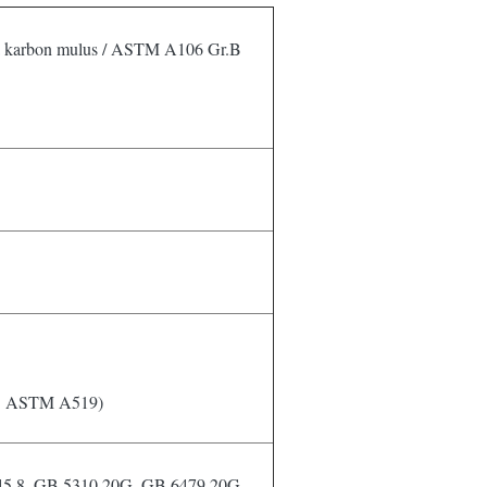
ja karbon mulus / ASTM A106 Gr.B
5 ASTM A519)
5.8, GB 5310 20G, GB 6479 20G