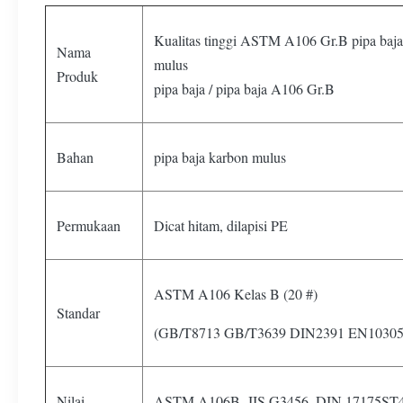
Kualitas tinggi ASTM A106 Gr.B pipa ba
Nama
mulus
Produk
pipa baja / pipa baja A106 Gr.B
Bahan
pipa baja karbon mulus
Permukaan
Dicat hitam, dilapisi PE
ASTM A106 Kelas B (20 #)
Standar
(GB/T8713 GB/T3639 DIN2391 EN1030
Nilai
ASTM A106B, JIS G3456, DIN 17175ST4