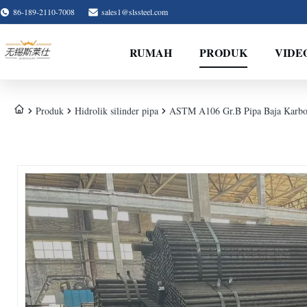
86-189-2110-7008
sales1@slssteel.com
RUMAH
PRODUK
VIDE
Produk
Hidrolik silinder pipa
ASTM A106 Gr.B Pipa Baja Karbon 