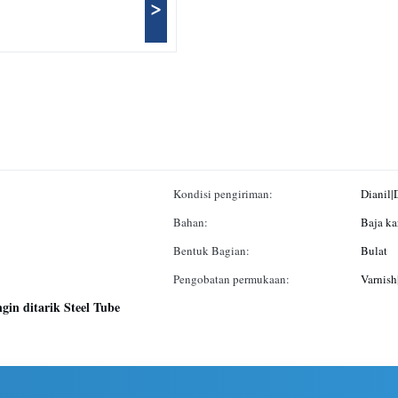
>
Kondisi pengiriman:
Dianil|
Bahan:
Baja ka
Bentuk Bagian:
Bulat
Pengobatan permukaan:
Varnish
ngin ditarik Steel Tube