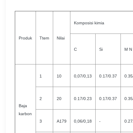
Komposisi kimia
Produk
Ttem
Nilai
C
Si
M N
1
10
0,07/0,13
0.17/0.37
0.35
2
20
0.17/0.23
0.17/0.37
0.35
Baja
karbon
3
A179
0,06/0,18
-
0.27