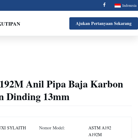
Indonesia
KUTIPAN
Ajukan Pertanyaan Sekarang
92M Anil Pipa Baja Karbon
an Dinding 13mm
XI SYLAITH
Nomor Model:
ASTM A192
A192M