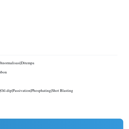
Dinormalisasi|Ditempa
rbon
|Oil-dip|Passivation|Phosphating|Shot Blasting