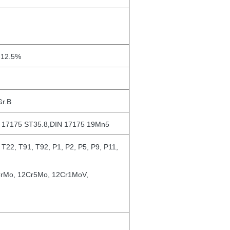
-12.5%
Gr.B
 17175 ST35.8,DIN 17175 19Mn5
T22, T91, T92, P1, P2, P5, P9, P11,
rMo, 12Cr5Mo, 12Cr1MoV,