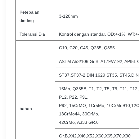
Ketebalan
3-120mm
dinding
Toleransi Dia
Kontrol dengan standar, OD:+-1%, WT:+
C10, C20, C45, Q235, Q355
ASTM A53/106 Gr.B, A179/A192, API5L 
ST37,ST37-2,DIN 1629 ST35, ST45,DIN
16Mn, Q355B, T1, T2, T5, T9, T11, T12, 
P12, P22, P91,
P92, 15CrMO, 1Cr5Mo, 10CrMo910,12C
bahan
13CrMo44, 30CrMo,
42CrMo, A333 GR.6
Gr.B,X42,X46,X52,X60,X65,X70,X90