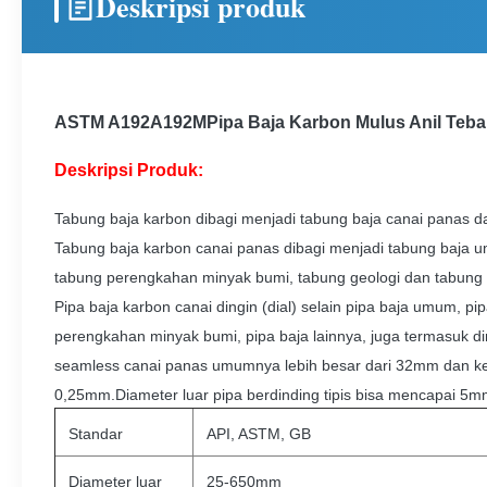
Deskripsi produk
ASTM A192
A192M
Pipa Baja Karbon Mulus Anil Teba
Deskripsi Produk:
Tabung baja karbon dibagi menjadi tabung baja canai panas dan
Tabung baja karbon canai panas dibagi menjadi tabung baja u
tabung perengkahan minyak bumi, tabung geologi dan tabung b
Pipa baja karbon canai dingin (dial) selain pipa baja umum, pi
perengkahan minyak bumi, pipa baja lainnya, juga termasuk dind
seamless canai panas umumnya lebih besar dari 32mm dan ket
0,25mm.Diameter luar pipa berdinding tipis bisa mencapai 5m
Standar
API, ASTM, GB
Diameter luar
25-650mm