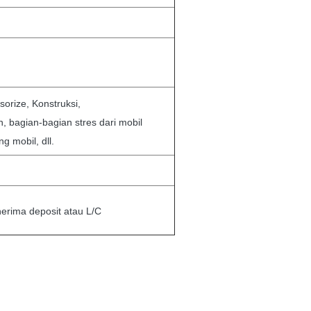
orize, Konstruksi,
, bagian-bagian stres dari mobil
g mobil, dll.
nerima deposit atau L/C