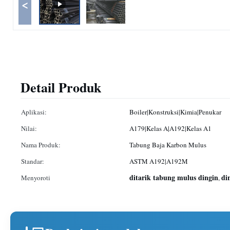
<
Detail Produk
Aplikasi:
Boiler|Konstruksi|Kimia|Penukar
Nilai:
A179|Kelas A|A192|Kelas A1
Nama Produk:
Tabung Baja Karbon Mulus
Standar:
ASTM A192|A192M
ditarik tabung mulus dingin
di
Menyoroti
,