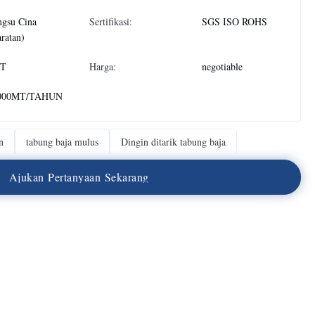
ngsu Cina
Sertifikasi:
SGS ISO ROHS
ratan)
T
Harga:
negotiable
000MT/TAHUN
n
tabung baja mulus
Dingin ditarik tabung baja
A
j
u
k
a
n
P
e
r
t
a
n
y
a
a
n
S
e
k
a
r
a
n
g