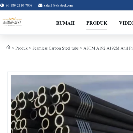
86-189-2110-7008
sales1@slssteel.com
RUMAH
PRODUK
VIDE
Produk
Seamless Carbon Steel tube
ASTM A192 A192M Anil Pipa