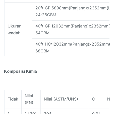
20ft GP:5898mm(Panjang)x2352mm(Leb
24-26CBM
Ukuran
40ft GP:12032mm(Panjang)x2352mm(Le
wadah
54CBM
40ft HC:12032mm(Panjang)x2352mm(Le
68CBM
Komposisi Kimia
Nilai
Tidak
Nilai (ASTM/UNS)
C
N
(EN)
1
1.4301
304
0,04
-