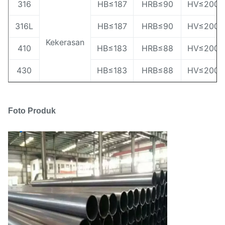
316
HB≤187
HRB≤90
HV≤200
316L
HB≤187
HRB≤90
HV≤200
Kekerasan
410
HB≤183
HRB≤88
HV≤200
430
HB≤183
HRB≤88
HV≤200
Foto Produk