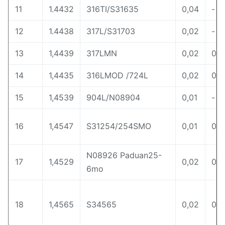
11
1.4432
316TI/S31635
0,04
-
12
1.4438
317L/S31703
0,02
-
13
1,4439
317LMN
0,02
0,1
14
1,4435
316LMOD /724L
0,02
0,0
15
1,4539
904L/N08904
0,01
-
16
1,4547
S31254/254SMO
0,01
0,0
N08926 Paduan25-
17
1,4529
0,02
0,1
6mo
18
1,4565
S34565
0,02
0,4