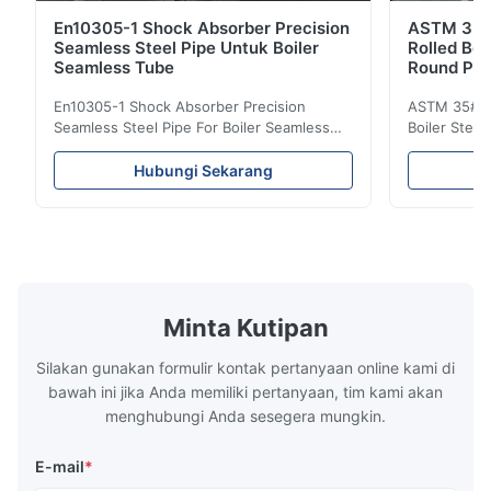
En10305-1 Shock Absorber Precision
ASTM 35 
Seamless Steel Pipe Untuk Boiler
Rolled Boi
Seamless Tube
Round Pip
En10305-1 Shock Absorber Precision
ASTM 35# 3
Seamless Steel Pipe For Boiler Seamless
Boiler Stee
Tube Seamless Precision steel tubes To be
Lehgth Its a
used in hydraulic system, automobile and
transportati
Hubungi Sekarang
precision machinery parts for cars and
fluid,Constr
cylinder. Product Name Seamless Steel
building in
Pipe Tube Material Q195, Q235, Q345;
industy,Petr
ASTM A53 GrA,GrB; STKM11,ST37,ST52,
Name Hot Ro
16Mn,etc. Length Length:Single random
Carbon Ste
length/Double random length 5m-
W.T 3.91mm
14m,5.8m,6m,10m-12m,12m or as
rolled/ Hot
Minta Kutipan
customer's actual requirys Standard JIS
5-12m as pe
G3466, EN 10219, GB/T 3094-2000,
Material 53
Silakan gunakan formulir kontak pertanyaan online kami di
Q235,
bawah ini jika Anda memiliki pertanyaan, tim kami akan
menghubungi Anda sesegera mungkin.
E-mail
*