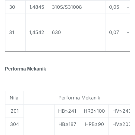
30
1.4845
310S/S31008
0,05
-
31
1,4542
630
0,07
-
Performa Mekanik
Nilai
Performa Mekanik
201
HB≤241
HRB≤100
HV≤240
304
HB≤187
HRB≤90
HV≤200