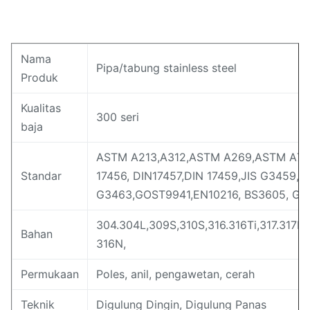
Nama
Pipa/tabung stainless steel
Produk
Kualitas
300 seri
baja
ASTM A213,A312,ASTM A269,ASTM A77
Standar
17456, DIN17457,DIN 17459,JIS G3459,JI
G3463,GOST9941,EN10216, BS3605, GB
304.304L,309S,310S,316.316Ti,317.317L,
Bahan
316N,
Permukaan
Poles, anil, pengawetan, cerah
Teknik
Digulung Dingin, Digulung Panas