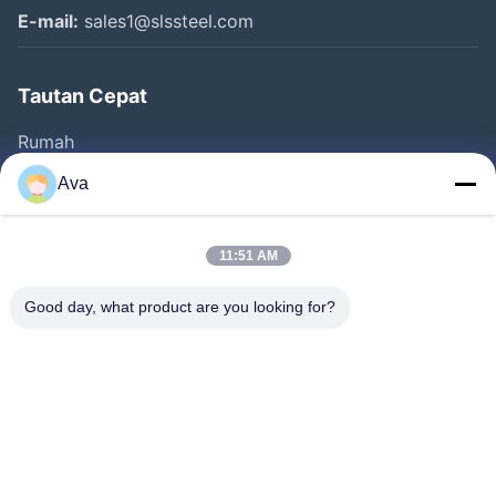
E-mail:
sales1@slssteel.com
Tautan Cepat
Rumah
Produk
Ava
Video
Tentang Kami
11:51 AM
Tur Pabrik
Good day, what product are you looking for?
Kontrol Kualitas
Hubungi Kami
Minta Kutipan
Berita