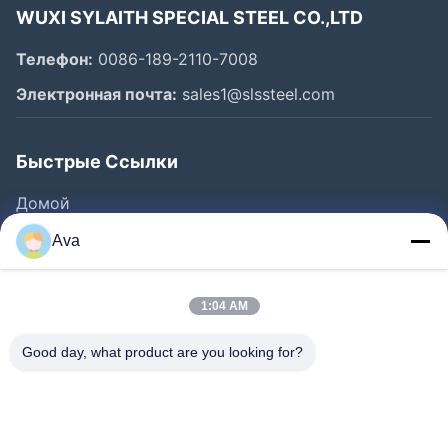
WUXI SYLAITH SPECIAL STEEL CO.,LTD
Телефон:
0086-189-2110-7008
Электронная почта:
sales1@slssteel.com
Быстрые Ссылки
Домой
Продукты
Ava
Видеозаписи
О Нас
1:04 AM
Экскурсия По Заводу
Good day, what product are you looking for?
Контроль Качества
Свяжитесь С Нами
Запросите Цитату