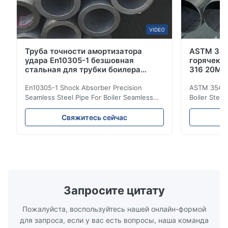
VIDEO
Труба точности амортизатора
ASTM 35#
удара En10305-1 безшовная
горячека
стальная для трубки боилера
316 20Mn
безшовной
En10305-1 Shock Absorber Precision
ASTM 35# 3
Seamless Steel Pipe For Boiler Seamless
Boiler Stee
Tube Seamless Precision steel tubes To be
Lehgth Its a
used in hydraulic system, automobile and
transportati
Свяжитесь сейчас
precision machinery parts for cars and
fluid,Constr
cylinder. Product Name Seamless Steel
building in
Pipe Tube Material Q195, Q235, Q345;
industy,Petr
ASTM A53 GrA,GrB; STKM11,ST37,ST52,
Name Hot Ro
16Mn,etc. Length Length:Single random
Carbon Ste
length/Double random length 5m-
W.T 3.91mm
14m,5.8m,6m,10m-12m,12m or as
rolled/ Hot
Запросите цитату
customer's actual requirys Standard JIS
5-12m as pe
G3466, EN 10219, GB/T 3094-2000,
Material 53
Пожалуйста, воспользуйтесь нашей онлайн-формой
Q235,
для запроса, если у вас есть вопросы, наша команда