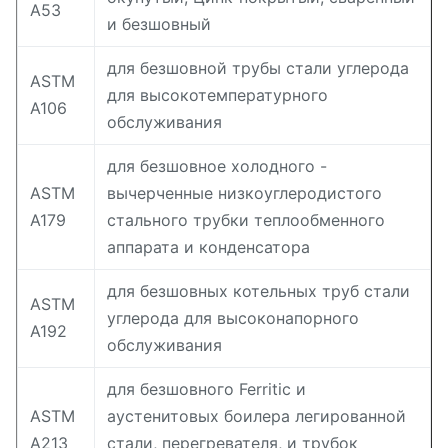
A53
и безшовный
для безшовной трубы стали углерода
ASTM
для высокотемпературного
A106
обслуживания
для безшовное холодного -
ASTM
вычерченные низкоуглеродистого
A179
стального трубки теплообменного
аппарата и конденсатора
для безшовных котельных труб стали
ASTM
углерода для высоконапорного
A192
обслуживания
для безшовного Ferritic и
ASTM
аустенитовых боилера легированной
A213
стали, перегревателя, и трубок