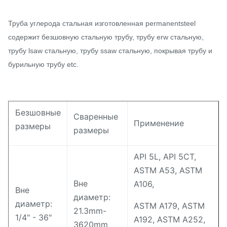
Труба углерода стальная изготовленная permanentsteel
содержит безшовную стальную трубу, трубу erw стальную,
трубу lsaw стальную, трубу ssaw стальную, покрывая трубу и
бурильную трубу etc.
Безшовные
Сваренные
Применение
размеры
размеры
API 5L, API 5CT,
ASTM A53, ASTM
Вне
A106,
Вне
диаметр:
диаметр:
ASTM A179, ASTM
21.3mm-
1/4" - 36"
A192, ASTM A252,
3620mm