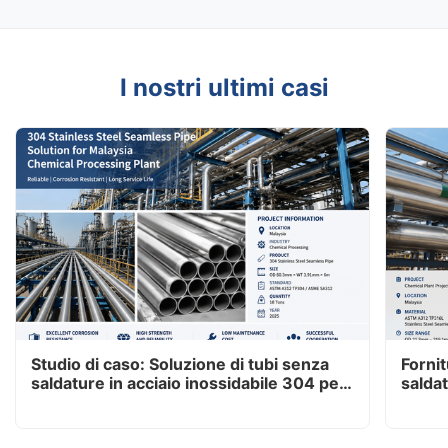
I nostri ultimi casi
Studio di caso: Soluzione di tubi senza
Fornit
saldature in acciaio inossidabile 304 per
salda
impianti di lavorazione chimica in Malesia
A312 
impia