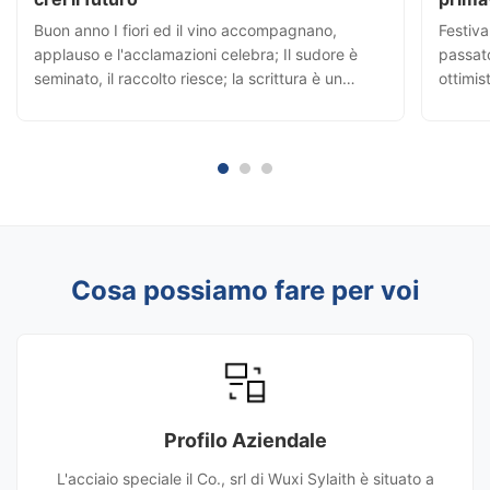
Buon anno I fiori ed il vino accompagnano,
Festiva
applauso e l'acclamazioni celebra; Il sudore è
passat
seminato, il raccolto riesce; la scrittura è un
ottimis
capitolo, la lotta è la prestazione; sebbene un
Preoccu
piccolo famoso, sviluppi una carriera e faccia gli
anno c
sforzi persistenti. Risorse finanziarie rosse di
dividon
carriera ...
di canz
Cosa possiamo fare per voi
Profilo Aziendale
L'acciaio speciale il Co., srl di Wuxi Sylaith è situato a