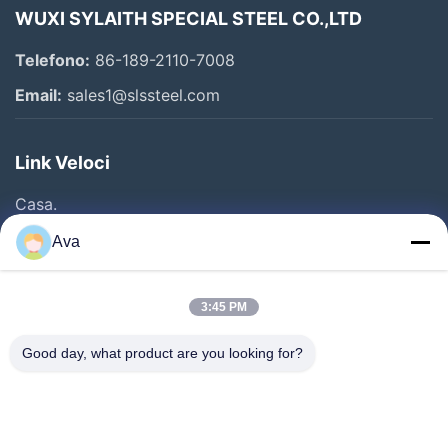
WUXI SYLAITH SPECIAL STEEL CO.,LTD
Telefono:
86-189-2110-7008
Email:
sales1@slssteel.com
Link Veloci
Casa.
Prodotti
Ava
Video
Su Di Noi
3:45 PM
Visita Alla Fabbrica
Good day, what product are you looking for?
Controllo Della Qualità
Contattaci