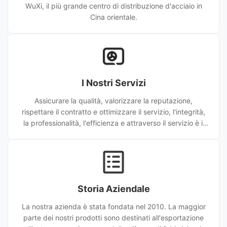
WuXi, il più grande centro di distribuzione d'acciaio in
Cina orientale.
I Nostri Servizi
Assicurare la qualità, valorizzare la reputazione,
rispettare il contratto e ottimizzare il servizio, l'integrità,
la professionalità, l'efficienza e attraverso il servizio è il
nostro principio. Dalla sua fondazione, l'azienda ha
fornito un servizio di alta qualità a quasi diecimila clienti
di casa e all'estero. Wuxi Sylaith Special Steel CO., LTD si
è impegnata ad essere un importante fornitore di tipi di
tubi di acciaio al carbonio di qualità. tubi in acciaio
Storia Aziendale
inossidabile, scetione cava
La nostra azienda è stata fondata nel 2010. La maggior
parte dei nostri prodotti sono destinati all'esportazione