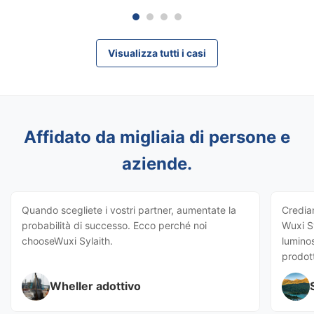
Visualizza tutti i casi
Affidato da migliaia di persone e
aziende.
Quando scegliete i vostri partner, aumentate la
Credia
probabilità di successo. Ecco perché noi
Wuxi S
chooseWuxi Sylaith.
luminos
prodott
Wheller adottivo