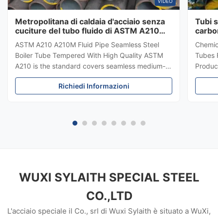
VIDEO
Metropolitana di caldaia d'acciaio senza
Tubi s
cuciture del tubo fluido di ASTM A210
carbo
A210M Gr A1 Gr C temperata con l'iso
per B
ASTM A210 A210M Fluid Pipe Seamless Steel
Chemic
15Mo
Boiler Tube Tempered With High Quality ASTM
Tubes 
A210 is the standard covers seamless medium-
Product
carbon steel boiler and superheater tubes. ASTM
importa
Richiedi Informazioni
A210 also covers minimum-wall-thickness, tubing
buildin
sizes, boiler flues including safe ends, arch and
rise or
stay tubes. ASTM A210 ...
structu
WUXI SYLAITH SPECIAL STEEL
CO.,LTD
L'acciaio speciale il Co., srl di Wuxi Sylaith è situato a WuXi,