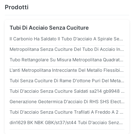
Prodotti
Tubi Di Acciaio Senza Cuciture
Il Carbonio Ha Saldato Il Tubo D'acciaio A Spirale Senza Cuciture Per La Costruzione Dell'oleodotto
Metropolitana Senza Cuciture Del Tubo Di Acciaio Inossidabile Del Giro sus201 Con Resistenza Dell'alcali Per Industria
Tubo Rettangolare Su Misura Metropolitana Quadrata Senza Cuciture Di Acciaio Inossidabile 316l Di SUS 301
L'anti Metropolitana Intrecciante Del Metallo Flessibile Di Acciaio Inossidabile Di Corrosione ss304 Per Cavo Elettrico Ha Protetto
Tubi Senza Cuciture Di Rame D'ottone Puri Del Metallo Di h62 h65 dn16 dn40 99,9% Per Refrigerazione Del Condizionatore D'aria
Tubi D'acciaio Senza Cuciture Saldati sa214 gb9948 12crmo 15crmo Del Carbonio Di ASTM a214 ASME Per La Metropolitana Di Caldaia
Generazione Geotermica D'acciaio Di RHS SHS Electric Power Della Metropolitana Del Quadrato Rettangolare Di ASTM a500
Tubi D'acciaio Senza Cuciture Trafilati A Freddo A 2 Pollici Dello Scambiatore Di Calore Di ASTM a179 Gr.B a192 Gr.A st52 sch30 16ft
din1629 BK NBK GBK/st37/st44 Tubi D'acciaio Senza Cuciture Eddy Current Flaw Detectors