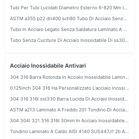
Tubi Per Tubi Lucidati Diametro Esterno 6-820 Mm In Acciaio Al Carbonio Per Applicazioni Edili E Industriali
ASTM a355 p22 dn400 sch80 Tubo Di Acciaio Senza Saldatura, In Bassa Lega, Resistente Al Calore
Tubo In Acciaio Legato Senza Saldatura Laminato A Freddo 42CrMo4, Rettificato Per Tubi Per Cuscinetti
Tubo Senza Cuciture Di Acciaio Inossidabile Di ss304 304l ASTM a106 G.B Precision Cold Rolled
Acciaio Inossidabile Antivari
304 316 Barra Rotonda In Acciaio Inossidabile Laminata A Caldo
0.125inch 304 316 Ha Personalizzato L'acciaio Inossidabile Antivari Infilato Per L'elaborazione Di Decoiling
304 316 316l sst330 Barra Lucida Di Acciaio Inossidabile Laminata A Caldo Per Apparecchiature Meccaniche
ASTM a213 Laminato A Freddo 201 Tondino Di Acciaio Inossidabile Di s32100 s34700 50mm Per Il Pezzo Meccanico
304 304l 321 316 316l 30mm In Acciaio Inossidabile Barra Rotonda Luminosa Laminato A Freddo Per La Macchina
Tondino Laminato A Caldo AISI 4140 SUS447J1 2b A 316l 8 Pollici Di Acciaio Inossidabile Per I Ricambi Auto