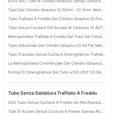
e355 st52 Tubo A Cilindro Idraulico Senza Cuciture Laminato A Freddo h8 Tolleranza Per Tubo A Pistoni
Tubo Del Cilindro Idraulico Di 50mm - Di 3mm, Metropolitana Spessa Dell'acciaio Della Parete Di en10305-4 e215 e235
Tubo Trafilato A Freddo Del Cilindro Idraulico Di Precisione Spessa Della Parete Con La Norma Di din2391 st45 e355 st52
Tubo Senza Cuciture Del Acciaio Al Carbonio Di ASTM a106 Gr.B Intorno Al Cilindro Idraulico Temprato Della Metropolitana D'acciaio Di Precisione
Metropolitana Trafilata A Freddo Del Tubo Del Cilindro Idraulico Di ASTM a519 sae1026 25mn Con La Parete Spessa
Tubo Industriale Del Cilindro Idraulico Di ASTM, Metropolitana Di Acciaio Senza Cuciture Di Precisione Di e355 din2391 st52
Tubo D'acciaio Senza Cuciture Smerigliatrice Trafilato A Freddo Della Metropolitana st52 Del Cilindro Idraulico Di BACCANO 2391
La Metropolitana Commerciale Del Cilindro Idraulico Di Assicurazione h8/st52 Di BACCANO 2391 Smerigliatrice Il Tubo Senza Cuciture Del Acciaio Al Carbonio
Pollice Di Smerigliatrice Del Tubo e355 st52 1/2 Del Cilindro Idraulico Di Precisione Di ASTM a106 Trafilato A Freddo
Tubo Senza Saldatura Trafilato A Freddo
st52 Tubo Senza Cuciture A Freddo Ad Alta Resistenza Con Superficie Affinata Con Precisione Per Cilindro Idraulico
Tubi Di Acciaio Senza Cuciture A Parete Spessa ASTM a519 sae1518 A Freddo Per Cilindri Idraulici E Ingegneria Meccanica