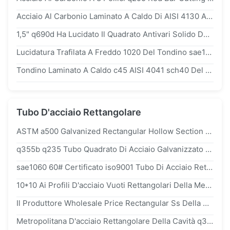
Acciaio Al Carbonio Laminato A Caldo Di AISI 4130 Antivari 16mm Per Le Strutture Durevoli
1,5" q690d Ha Lucidato Il Quadrato Antivari Solido Del Acciaio Al Carbonio Per L'industriale Duro
Lucidatura Trafilata A Freddo 1020 Del Tondino sae1045 sae4130 sae52100 Del Acciaio Al Carbonio Di AISI
Tondino Laminato A Caldo c45 AISI 4041 sch40 Del Acciaio Al Carbonio Di ASTM 1045 Per I Pilastri Del Viadotto
Tubo D'acciaio Rettangolare
ASTM a500 Galvanized Rectangular Hollow Section Carbon Steel Tube For Building Structure
q355b q235 Tubo Quadrato Di Acciaio Galvanizzato Rettangolare Laminato A Caldo Per Ornamenti Architettonici
sae1060 60# Certificato iso9001 Tubo Di Acciaio Rettangolare Nero Laminato A Caldo Per Materiali Da Costruzione
10*10 Ai Profili D'acciaio Vuoti Rettangolari Della Metropolitana/Tubo Del Metallo Del Quadrato Della Mobilia Del Ferro 100*100
Il Produttore Wholesale Price Rectangular Ss Della Cina Convoglia La Metropolitana Quadrata Di Acciaio Inossidabile Di AISI ASTM JIS 304 In Azione
Metropolitana D'acciaio Rettangolare Della Cavità q345 3 Millimetri Per Le Parti Meccaniche