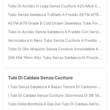
Tubo Di Acciaio In Lega Senza Cuciture 42CrMo4 Con Resistenza All'usura Superiore Per Macchine Industriali
Tubo Senza Saldatura Trafilato A Freddo ASTM a179 Grado C Per Tubi Scambiatori Di Calore
ASTM a179 Grade B Cold Drawn Seamless Tube For Heat Exchanger Tube
Tubo In Acciaio Senza Saldatura A Freddo Con Servizio Sincero
Verniciatura In Nero Tubo Senza Cuciture A Freddo Con Parete Spessa E Stato Di Consegna
Tubo Di Olio Idraulico Senza Cuciture Inossidabile A 2,5 Pollici Della Caldaia Del Tubo D'acciaio Di Precisione Trafilata A Freddo Di ss304 50mm
20# 45# 16mn 40cr Tubo Senza Saldatura Di Precisione A Freddo Per Apparecchiature Idrauliche
Tubi Di Caldaia Senza Cuciture
I Tubi Senza Saldatura A Basso Tenore Di Carbonio Del Tubo D'acciaio q235b ASTM a36 In Tondo Convogliano I Tubi Circolari
I Tubi Di Caldaia Senza Cuciture 30crmnsia Di GB 18248/Hanno Temprato Lo Spessore Del Tubo D'acciaio Rotondo 0,8 Millimetri
Tubo Della Bombola A Gas Dei Tubi Di Caldaia Dell'acciaio Senza Cuciture 35crmo Verniciato Con L'iso Del PED