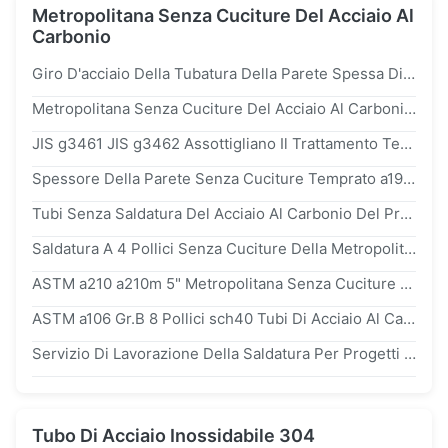
Metropolitana Senza Cuciture Del Acciaio Al
Carbonio
Giro D'acciaio Della Tubatura Della Parete Spessa Di ASTM a335 p11 p22 p91 p9 p5 Con La Superficie Di Passività
Metropolitana Senza Cuciture Del Acciaio Al Carbonio Di ASTM a210, Spessori Della Parete Del Tubo D'acciaio Della Caldaia 0.8mm - 15mm
JIS g3461 JIS g3462 Assottigliano Il Trattamento Termico Senza Cuciture 24000mm Della Metropolitana Del Acciaio Al Carbonio Della Parete
Spessore Della Parete Senza Cuciture Temprato a192m Del Tubo Del Acciaio Al Carbonio Di ASTM a192 Leggermente 13mm
Tubi Senza Saldatura Del Acciaio Al Carbonio Del Prodotto Chimico BKS BKW Per BACCANO Del Petrolio 17175 19Mn5 15Mo3
Saldatura A 4 Pollici Senza Cuciture Della Metropolitana Del Acciaio Al Carbonio Di JIS g3461 JIS g3462 JIS g3464 Per La Caldaia 350mm
ASTM a210 a210m 5" Metropolitana Senza Cuciture Rotonda Del Acciaio Al Carbonio, Tubi Di Surriscaldatore Sottili Della Parete
ASTM a106 Gr.B 8 Pollici sch40 Tubi Di Acciaio Al Carbonio Senza Saldatura Laminati A Caldo Per Oleodotti E Gasdotti
Servizio Di Lavorazione Della Saldatura Per Progetti Strutturali In Acciaio
Tubo Di Acciaio Inossidabile 304