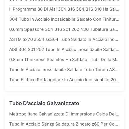
Il Programma 80 Di Aisi 304 316 304 316 310 Ha Saldato La Metropolitana Di Acciaio Inossidabile Per La Conduttura Di Pressione
304 Tubo In Acciaio Inossidabile Saldato Con Finitura Sottile 304l Per La Decorazione Del Soffitto Della Balaustra Del Corrimano
0.6mm Spessore 304 316 201 202 430 Tubature Sanitarie Saldate Della Metropolitana Dell'acciaio Inossidabile
ASTM a270 a554 ss304 Tubo Saldato In Acciaio Inossidabile Tubo Quadrato Tubo Senza Saldatura Inox SS
AISI 304 201 202 Tubo In Acciaio Inossidabile Saldato Superficie Lucida Tubo Decorativo
0.8mm Thinkness Seamles Ha Saldato I Tubi Della Metropolitana Inossidabile Per La Lucidatura Chimica Dei Giacimenti Della Caldaia
Tubo In Acciaio Inossidabile Saldato Tubo Tondo ASTM 201 202 304 316l 310s Utilizzato Per Macchinari
Tubo Ellittico Rettangolare In Acciaio Inossidabile 201 304 Saldato Con Finitura Opaca
Tubo D'acciaio Galvanizzato
Metropolitana Galvanizzata Di Immersione Calda Del Acciaio Al Carbonio a179/a213/a519 Di ASTM Per Costruzione
Tubo In Acciaio Senza Saldatura Zincato z60 Per Costruzione, Verniciato A Polvere E Verniciato A Spruzzo Hot Dip 20#