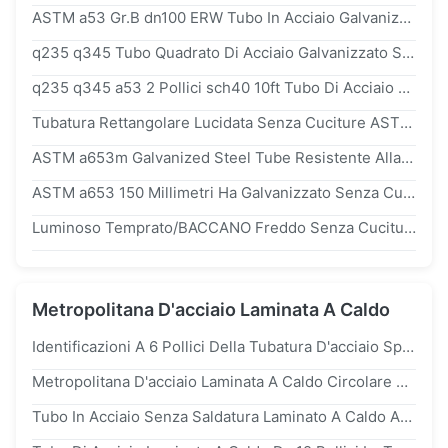
ASTM a53 Gr.B dn100 ERW Tubo In Acciaio Galvanizzato A Caldo Per Trasmissione Di Gas
q235 q345 Tubo Quadrato Di Acciaio Galvanizzato Saldo A Caldo Per Trasportare Fluidi
q235 q345 a53 2 Pollici sch40 10ft Tubo Di Acciaio Galvanizzato Rotondo Laminato A Caldo Per Tubi Di Riscaldamento In Serra
Tubatura Rettangolare Lucidata Senza Cuciture ASTM 8mm Di Acciaio Inossidabile 304 316 316l Per Ingegneria Dell'oceano
ASTM a653m Galvanized Steel Tube Resistente Alla Corrosione Per Industria Aerospaziale
ASTM a653 150 Millimetri Ha Galvanizzato Senza Cuciture Rettangolare Dell'industria Aerospaziale D'acciaio Della Metropolitana
Luminoso Temprato/BACCANO Freddo Senza Cuciture 2391/En 10305-1/en10305-4 st52 st52.4 Di Tiraggio Della Metropolitana D'acciaio Precisione Di NBK
Metropolitana D'acciaio Laminata A Caldo
Identificazioni A 6 Pollici Della Tubatura D'acciaio Spessa Laminata A Caldo Della Parete Metropolitana D'acciaio Senza Cuciture Di 500mm - Di 45mm
Metropolitana D'acciaio Laminata A Caldo Circolare Di BACCANO 17175 Di sae1020 sae1045 Per I Prodotti Chimici 21.3mm - 609.6mm
Tubo In Acciaio Senza Saldatura Laminato A Caldo Ad Alta Resistenza q355b Per Applicazioni Strutturali