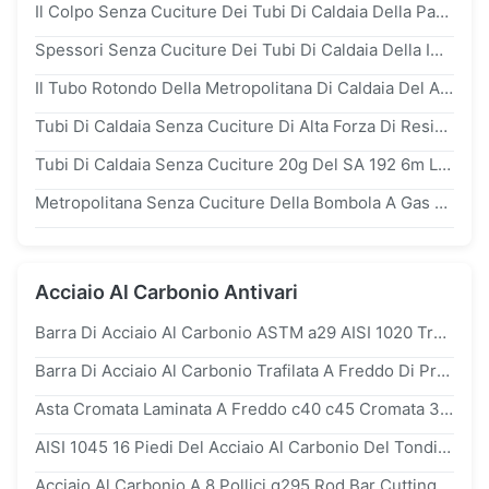
Il Colpo Senza Cuciture Dei Tubi Di Caldaia Della Parete Spessa Circolare Ha Fatto Saltare Il GB 18248 30crmo 34CrMo4
Spessori Senza Cuciture Dei Tubi Di Caldaia Della Immersione Petrolio- Di 37mn 34Mn2V 30crmo 80mm – 350 Millimetri GB 18248
Il Tubo Rotondo Della Metropolitana Di Caldaia Del Acciaio Al Carbonio Ha Laminato A Freddo ASTM Senza Cuciture a192
Tubi Di Caldaia Senza Cuciture Di Alta Forza Di Resistenza Per I Tubi Di Vapore Surriscaldato
Tubi Di Caldaia Senza Cuciture 20g Del SA 192 6m Laminati A Caldo High Precision
Metropolitana Senza Cuciture Della Bombola A Gas Della Caldaia
Acciaio Al Carbonio Antivari
Barra Di Acciaio Al Carbonio ASTM a29 AISI 1020 Trafilata A Freddo Per Applicazioni Di Lavorazione CNC
Barra Di Acciaio Al Carbonio Trafilata A Freddo Di Precisione 0,5 Mm Con Finitura Spazzolata Per Lavorazione CNC
Asta Cromata Laminata A Freddo c40 c45 Cromata 30 Micron 45 HRC Temprata Per Acciaio Per Cuscinetti
AISI 1045 16 Piedi Del Acciaio Al Carbonio Del Tondino 12mm Di Protezione Delicata Della Ruggine Per Costruzione
Acciaio Al Carbonio A 8 Pollici q295 Rod Bar Cutting Processing Service Per Lavorare