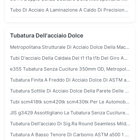
Tubo Di Acciaio A Laminazione A Caldo Di Precisione Di Spessore din2391 e355 10# 20# 35# Di ASTM 2mm Per La Bombola
Tubatura Dell'acciaio Dolce
Metropolitana Strutturale Di Acciaio Dolce Della Macchina Della Petrolio-Immersione Di JIS g3445, Tubo Del Acciaio Al Carbonio Di stkm11a stkm12a
Tubi D'acciaio Della Caldaia Del t1 t1a t1b Del Giro ASTM a209 Per Il Prodotto Chimico, PED API Certificated Di Iso
e355 Tubatura Senza Cuciture 350mm OD, Metropolitana D'acciaio Temprata Di Acciaio Dolce Del Quadrato Dell'en 10297
Tubatura Finita A Freddo Di Acciaio Dolce Di ASTM a519, Metropolitana Meccanica Sottile Dell'acciaio Legato Della Parete Con L'api
Tubatura Sottile Di Acciaio Dolce Della Parete Delle BS 6323 cfs4 cfs6 cfs7 csf8, Tubo Fluido Meccanico Senza Cuciture 0.8mm 35mm Densamente
Tubi scm418tk scm420tk scm430tk Per Le Automobili, Metropolitana Sottile Dell'acciaio Legato Di BKS BKW NBK Della Parete
JIS g3429 Assottigliano La Tubatura Senza Cuciture Dell'acciaio Dolce Della Parete
Tubatura Dell'acciaio Di Sig.Ra Round Seamless Mild Del Nero Di din1629 st37 st44 st52 a106 a53 Meccanica
Tubatura A Basso Tenore Di Carbonio ASTM a500 1 - 12m Customized Di Acciaio Dolce Del Quadrato