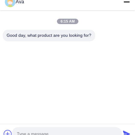
Prodotti
Ava
Video
Su Di Noi
6:15 AM
Visita Alla Fabbrica
Good day, what product are you looking for?
Controllo Della Qualità
Contattaci
Chiedi Un Preventivo
Notizie
Follow Us