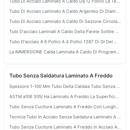
Tubo Di Acciaio Laminato A Caldo Da 12 Pollici La Tecnica Superiore Per Il Tuo Progetto
Tubo Di Acciaio Laminato A Caldo Argenteo Di Diametro Esterno Di 12 Pollici E Mezzo, Diametro Esterno Di 21,3 813 Mm
Tubo Di Acciaio Laminato A Caldo Di Sezione Circolare Cava Con Finitura Nera Per Una Resistenza Superiore
Tubi D'acciaio Laminati A Caldo Della Parete Sottile Di ASTM a106b a53b Api 5l B Per Il Gas Di Olio 34CrMo4 Fluido
Tubo D'acciaio A 6 Pollici A 4 Pollici 1387 Di GI Del Ms Galvanized Della Metropolitana ASTM a53 BS Della Immersione Calda Di G
La IMMERSIONE Calda Laminata A Caldo Di Programma 40 q195b Del Trasporto Dell'acqua Ha Galvanizzato I Tubi D'acciaio Ed I Tubi
Tubo Senza Saldatura Laminato A Freddo
Spessore 1-100 Mm Tubo Della Caldaia Tubo Senza Cuciture Laminato A Freddo Con Olio Anticorrosione In Vendita
ASTM a106 305l Ha Laminato A Freddo La Superficie Regolare Senza Cuciture Di Alta Precisione Del Tubo D'acciaio Per Meccanico
Tubo Senza Cuciture Laminato A Freddo Con Lunghezza 12 M E Diametro Esterno 6-820 Mm
Tecnica Tubo In Acciaio Senza Saldatura Laminato A Freddo Diametro Esterno 6-820mm
Tubo Senza Cuciture Laminato A Freddo In Acciaio Al Carbonio ASTM a106 / a53 / API 5l