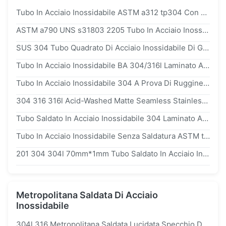
Tubo In Acciaio Inossidabile ASTM a312 tp304 Con Finitura Opaca Lavata Con Acido Per Applicazioni Industriali Resistenti Alla Corrosione
ASTM a790 UNS s31803 2205 Tubo In Acciaio Inossidabile Duplex Per Servizio Acido Con Resistenza Alla Corrosione Da Stress Da h2s E Cloro
SUS 304 Tubo Quadrato Di Acciaio Inossidabile Di Grande Diametro A Doppia Cucitura Saldato Per Tubi Di Trasporto
Tubo In Acciaio Inossidabile BA 304/316l Laminato A Caldo sch40 Da 3" Per Applicazioni Industriali Chimiche E Alimentari
Tubo In Acciaio Inossidabile 304 A Prova Di Ruggine Tubo Senza Cuciture Resistente Alla Corrosione Per L'industria Chimica
304 316 316l Acid-Washed Matte Seamless Stainless Steel Pipe For Drinking Water Transportation
Tubo Saldato In Acciaio Inossidabile 304 Laminato A Caldo, Decapato E Saldato Per Edilizia
Tubo In Acciaio Inossidabile Senza Saldatura ASTM tp304l, Finitura Opaca Decapata Per Decorazioni Architettoniche
201 304 304l 70mm*1mm Tubo Saldato In Acciaio Inossidabile Con Smussatura Lucida Per Lavorazione Meccanica
Metropolitana Saldata Di Acciaio
Inossidabile
304l 316 Metropolitana Saldata Lucidata Specchio Dell'acciaio Inossidabile 316l Laminata A Caldo Per Le Tubazioni Sanitarie