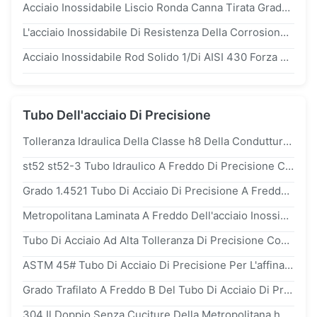
Acciaio Inossidabile Liscio Ronda Canna Tirata Grado 1.4521 Per Il Trattamento Medico
L'acciaio Inossidabile Di Resistenza Della Corrosione Esclude 321 Laminati A Caldo Per L'applicazione Della Costruzione
Acciaio Inossidabile Rod Solido 1/Di AISI 430 Forza Ad Alta Resistenza A 8 Pollici X20CrMo13
Tubo Dell'acciaio Di Precisione
Tolleranza Idraulica Della Classe h8 Della Conduttura st52 Dell'acciaio Di Precisione e355 Per Ingegneria Ferroviaria
st52 st52-3 Tubo Idraulico A Freddo Di Precisione Con Selezione Di Rivestimento
Grado 1.4521 Tubo Di Acciaio Di Precisione A Freddo Per Tubazioni Di Trasporto
Metropolitana Laminata A Freddo Dell'acciaio Inossidabile Di Alta Precisione ASTM a213/a312/a269/a778/a789
Tubo Di Acciaio Ad Alta Tolleranza Di Precisione Con Diametro Interno Personalizzabile
ASTM 45# Tubo Di Acciaio Di Precisione Per L'affinamento Luminoso Standard Con Tolleranza Del -10%
Grado Trafilato A Freddo B Del Tubo Di Acciaio Di Precisione Di ASTM a106 Per La Biella 50.8mm
304 Il Doppio Senza Cuciture Della Metropolitana h8 Tolelrance Di Acciaio Inossidabile Di Alta Precisione tp316 Ha Lucidato