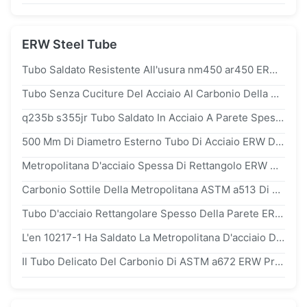
ERW Steel Tube
Tubo Saldato Resistente All'usura nm450 ar450 ERW Per Metallurgia Elettrica
Tubo Senza Cuciture Del Acciaio Al Carbonio Della Saldatura Di ASTM a178, Spessori D'acciaio Della Metropolitana Della Caldaia 1.5mm - 6,0 Millimetri
q235b s355jr Tubo Saldato In Acciaio A Parete Spessa Nera Laminato A Caldo Per Il Trasporto Di Petrolio
500 Mm Di Diametro Esterno Tubo Di Acciaio ERW Di Grande Calibro Spessore Murato Per Il Trasporto Di Petrolio
Metropolitana D'acciaio Spessa Di Rettangolo ERW Della Parete Di Precisione, Tubatura Dell'acqua Della Caldaia Saldata e190 Dell'en 10305-5
Carbonio Sottile Della Metropolitana ASTM a513 Di Acciaio Al Carbonio Della Parete ERW Ed Il Tubo Di Acciaio Legato Per Il Trasporto Del Gas
Tubo D'acciaio Rettangolare Spesso Della Parete ERW Di RHS SHS/Metropolitana D'acciaio Senza Cuciture Per La Struttura Edile
L'en 10217-1 Ha Saldato La Metropolitana D'acciaio Di ERW/Dimensioni Temprata 6mm - 350mm Del Tubo Dell'acciaio Legato
Il Tubo Delicato Del Carbonio Di ASTM a672 ERW Protegge L'en Con Resina Epossidrica 10217 Del Rivestimento Per La Costruzione Navale