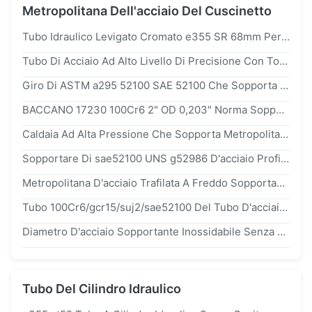
Metropolitana Dell'acciaio Del Cuscinetto
Tubo Idraulico Levigato Cromato e355 SR 68mm Personalizzato Per Uso Industriale
Tubo Di Acciaio Ad Alto Livello Di Precisione Con Tolleranza Di ± 0,1 Mm
Giro Di ASTM a295 52100 SAE 52100 Che Sopporta I Tubi Spessi Di Acciaio Inossidabile Della Parete Della Metropolitana D'acciaio
BACCANO 17230 100Cr6 2" OD 0,203" Norma Sopportante Senza Cuciture Di BACCANO JIS Della Metropolitana ASTM GB Di Acciaio Inossidabile Di Spessore
Caldaia Ad Alta Pressione Che Sopporta Metropolitana D'acciaio ASTM a179 20# q295 q390 200mm
Sopportare Di sae52100 UNS g52986 D'acciaio Profilato Tondo Per Tubi Le Dimensioni Su Misura
Metropolitana D'acciaio Trafilata A Freddo Sopportante Di ASTM a295 51100 SAE 51100 Per La Lunghezza 12m Del Macchinario
Tubo 100Cr6/gcr15/suj2/sae52100 Del Tubo D'acciaio Senza Cuciture Dalla Metropolitana D'acciaio Sopportante Trafilata A Freddo
Diametro D'acciaio Sopportante Inossidabile Senza Cuciture 16mm ~ 320mm Della Metropolitana Di gcr15/100Cr6/suj2/skf3/skf3s/gcr15simn
Tubo Del Cilindro Idraulico