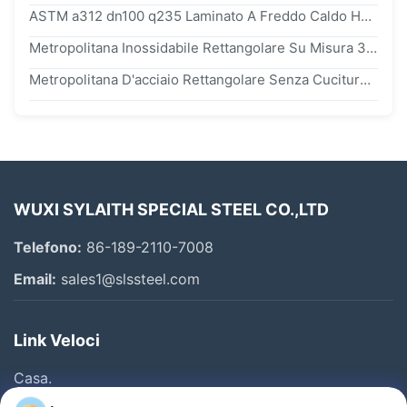
ASTM a312 dn100 q235 Laminato A Freddo Caldo Ha Saldato La Metropolitana D'acciaio Rettangolare Per L'industria Medica Della Costruzione
Metropolitana Inossidabile Rettangolare Su Misura 304 316l q345b q355b Del Acciaio Al Carbonio Per La Macchina
Metropolitana D'acciaio Rettangolare Senza Cuciture Laminata A Freddo q195 q215 q390 Per Industria Automobilistica
WUXI SYLAITH SPECIAL STEEL CO.,LTD
Telefono:
86-189-2110-7008
Email:
sales1@slssteel.com
Link Veloci
Casa.