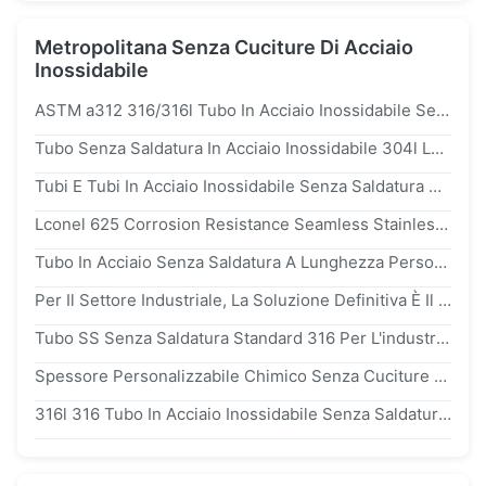
Metropolitana Senza Cuciture Di Acciaio
Inossidabile
ASTM a312 316/316l Tubo In Acciaio Inossidabile Senza Cuciture - Resistente Alla Corrosione Con Dimensioni Personalizzate Per Applicazioni Industriali
Tubo Senza Saldatura In Acciaio Inossidabile 304l Laminato A Freddo Ricotto Per Apparecchiature Mediche
Tubi E Tubi In Acciaio Inossidabile Senza Saldatura 316l Per Applicazioni Di Ingegneria Chimica E Petrolifera
Lconel 625 Corrosion Resistance Seamless Stainless Steel Tube For Marine Engineering
Tubo In Acciaio Senza Saldatura A Lunghezza Personalizzata In Standard 316 Per Prestazioni
Per Il Settore Industriale, La Soluzione Definitiva È Il Tubo In Acciaio Inossidabile Senza Saldatura BV Personalizzato.
Tubo SS Senza Saldatura Standard 316 Per L'industria Chimica, Lunghezza Personalizzata
Spessore Personalizzabile Chimico Senza Cuciture 316 Tubi In Acciaio Inossidabile Rotondo
316l 316 Tubo In Acciaio Inossidabile Senza Saldatura Di Grado Industriale