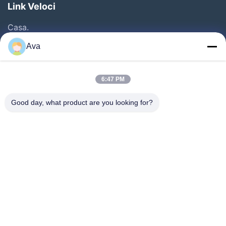
Link Veloci
Casa.
Prodotti
Ava
Video
Su Di Noi
6:47 PM
Visita Alla Fabbrica
Good day, what product are you looking for?
Controllo Della Qualità
Contattaci
Chiedi Un Preventivo
Notizie
Follow Us