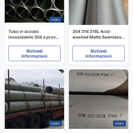
VIDEO
Tubo in acciaio
304 316 316L Acid-
inossidabile 304 a prova
washed Matte Seamless
di ruggine Tubo senza
Stainless Steel Pipe For
cuciture resistente alla
Drinking Water
Richiedi
Richiedi
corrosione per l'industria
Transportation
Informazioni
Informazioni
chimica
VIDEO
VIDEO