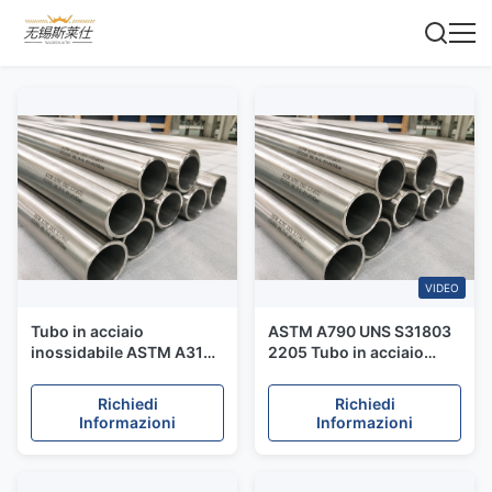
VIDEO
Tubo in acciaio
ASTM A790 UNS S31803
inossidabile ASTM A312
2205 Tubo in acciaio
TP304 con finitura opaca
inossidabile duplex per
lavata con acido per
servizio acido con
Richiedi
Richiedi
applicazioni industriali
resistenza alla
Informazioni
Informazioni
resistenti alla corrosione
corrosione da stress da
H2S e cloro