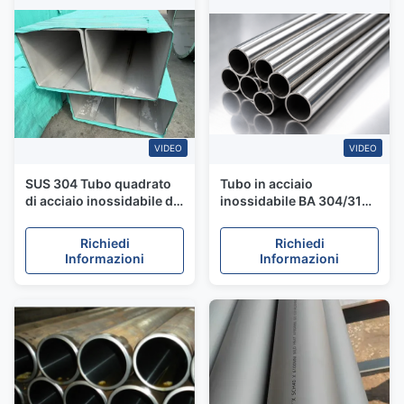
VIDEO
VIDEO
SUS 304 Tubo quadrato
Tubo in acciaio
di acciaio inossidabile di
inossidabile BA 304/316L
grande diametro a doppia
laminato a caldo SCH40
cucitura saldato per tubi
da 3" per applicazioni
Richiedi
Richiedi
di trasporto
industriali chimiche e
Informazioni
Informazioni
alimentari