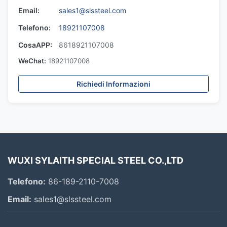
Email:
sales1@slssteel.com
Telefono:
18921107008
CosaAPP:
8618921107008
WeChat:
18921107008
Richiedi Informazioni
WUXI SYLAITH SPECIAL STEEL CO.,LTD
Telefono:
86-189-2110-7008
Email:
sales1@slssteel.com