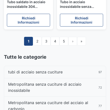
Tubo saldato in acciaio
Tubo in acciaio
inossidabile 304
inossidabile senza
laminato a caldo,
saldatura ASTM TP304L,
decapato e saldato per
finitura opaca decapata
Richiedi
Richiedi
edilizia
per decorazioni
Informazioni
Informazioni
architettoniche
1
2
3
4
5
›
»
Tutte le categorie
tubi di acciaio senza cuciture
97
Metropolitana senza cuciture di acciaio
72
inossidabile
Metropolitana senza cuciture del acciaio al
77
carbonio