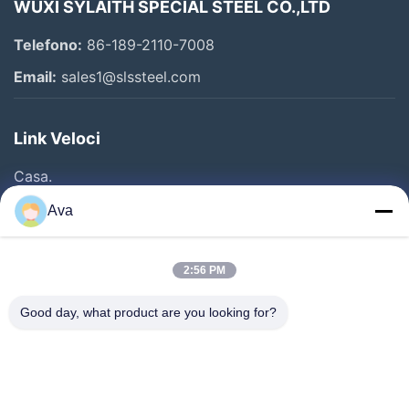
WUXI SYLAITH SPECIAL STEEL CO.,LTD
Telefono:
86-189-2110-7008
Email:
sales1@slssteel.com
Link Veloci
Casa.
Prodotti
Ava
Video
Su Di Noi
2:56 PM
Visita Alla Fabbrica
Good day, what product are you looking for?
Controllo Della Qualità
Contattaci
Chiedi Un Preventivo