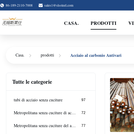
86-189-2110-7008
sales1@slssteel.com
CASA.
PRODOTTI
V
Acciaio al carbonio Antivari
Casa.
prodotti
Tutte le categorie
tubi di acciaio senza cuciture
97
Metropolitana senza cuciture di acciaio inossidabile
72
Metropolitana senza cuciture del acciaio al carbonio
77