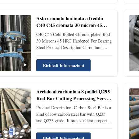
elements. It is one of the most widely used
engineering materials due to its ...
Asta cromata laminata a freddo
C40 C45 cromata 30 micron 45
HRC temprata per acciaio per
C40 C45 Cold Rolled Chrome-plated Rod
cuscinetti
30 Microns 45 HRC Hardened For Bearing
Steel Product Description Chromium-
plated rods are rod-shaped materials
formed by electroplating on the surface of
Richiedi Informazioni
silver steel branches. A layer of chromium
with a hardness of 50-60 is plated on their
surface, featuring ...
Acciaio al carbonio a 8 pollici Q295
Rod Bar Cutting Processing Service
per lavorare
Product Description: Carbon Steel Bar is a
kind of low carbon steel bar with Q235
and Q275 grade. It has excellent properties
with HRB400 and HRB500, which makes
the bar more resistant and stronger. It is
Richiedi Informazioni