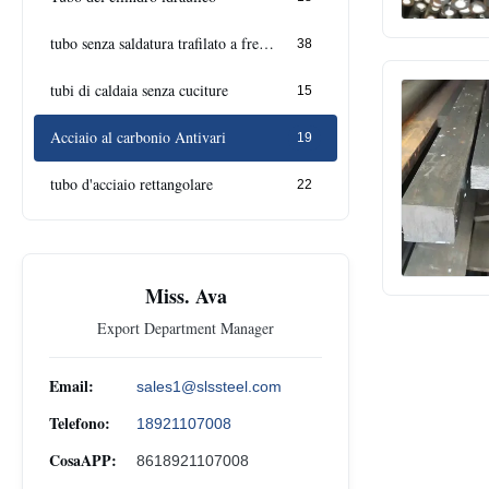
tubo senza saldatura trafilato a freddo
38
tubi di caldaia senza cuciture
15
Acciaio al carbonio Antivari
19
tubo d'acciaio rettangolare
22
Miss. Ava
Export Department Manager
Email:
sales1@slssteel.com
Telefono:
18921107008
CosaAPP:
8618921107008