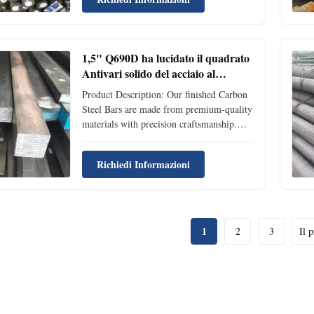
widely used in various industries, such as
construction, engineering, automotive,
shipbuilding ...
1,5" Q690D ha lucidato il quadrato
Antivari solido del acciaio al
carbonio per l'industriale duro
Product Description: Our finished Carbon
Steel Bars are made from premium-quality
materials with precision craftsmanship.
These round bars come in a standard
export package that have a wide range of
Richiedi Informazioni
applications in machinery parts and
construction. The HS code for these bars is
7604291090 and they ...
1
2
3
Il 