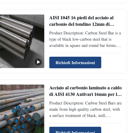
manufacturing, engineering projects, and
precision machining applications. ...
AISI 1045 16 piedi del acciaio al
carbonio del tondino 12mm di
protezione delicata della ruggine
Product Description: Carbon Steel Bar is a
per costruzione
type of black low-carbon steel that is
available in square and round bar forms. It
is produced in different thicknesses and
widths according to customers'
Richiedi Informazioni
specifications. The thickness can be
customized, and the standard package
ensures that the product is ...
Acciaio al carbonio laminato a caldo
di AISI 4130 Antivari 16mm per le
strutture durevoli
Product Description: Carbon Steel Bars are
made from high quality carbon steel, with
a surface treatment of black, mill,
polished, brush, etc. It is available in
different sizes from 0.5mm to 500mm,
Richiedi Informazioni