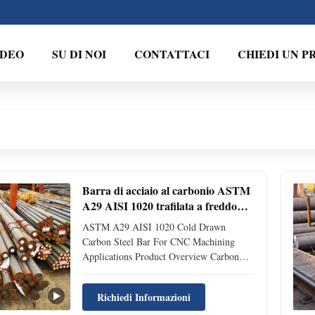
IDEO
SU DI NOI
CONTATTACI
CHIEDI UN P
Barra di acciaio al carbonio ASTM
A29 AISI 1020 trafilata a freddo
per applicazioni di lavorazione CNC
ASTM A29 AISI 1020 Cold Drawn
Carbon Steel Bar For CNC Machining
Applications Product Overview Carbon
Steel Bar is a high-performance steel
product made from iron-carbon alloys with
Richiedi Informazioni
controlled carbon content and alloying