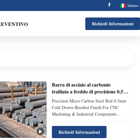
Italiano
REVENTIVO
Richiedi Informazioni
Barra di acciaio al carbonio
trafilata a freddo di precisione 0,5
mm con finitura spazzolata per
Precision Micro Carbon Steel Rod 0.5mm
lavorazione CNC
Cold Drawn Brushed Finish For CNC
Machining & Industrial Components
Product Overview Syliath Carbon Steel
Bar is a high-quality low carbon steel
Richiedi Informazioni
product designed for industrial